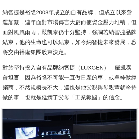
納智捷是裕隆2008年成立的自有品牌，但成立以來營
運顛簸，連年面對市場傳言大虧而使資金壓力堆積，但
面對風風雨雨，嚴凱泰仍十分堅持，強調若納智捷品牌
結束，他的生命也可以結束，如今納智捷未來發展，恐
將交由裕隆集團股東決定。
對於堅持投入自有品牌納智捷（LUXGEN），嚴凱泰
曾坦言，因為裕隆不可能一直做日產的車，或單純做經
銷商，不然規模長不大，這也是他父親與母親輩就堅持
做的事，也就是延續了父母「工業報國」的信念。