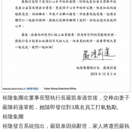
裕隆集團在董事長暨執行長嚴凱泰過世後，交棒由妻子
嚴陳莉蓮掌舵，她隨即發信對3萬名員工打氣勉勵。
裕隆集團
裕隆發言系統指出，嚴凱泰因病辭世，家人將遵照嚴執