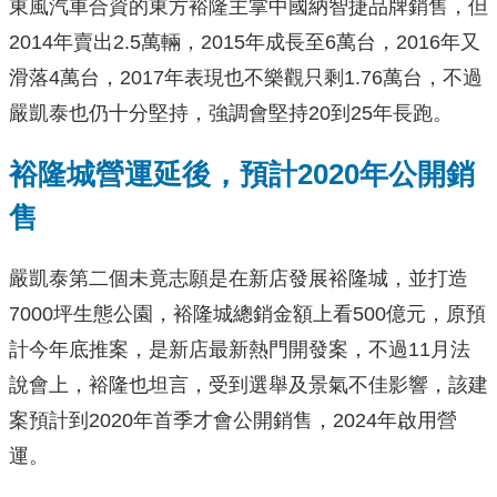
東風汽車合資的東方裕隆主掌中國納智捷品牌銷售，但
2014年賣出2.5萬輛，2015年成長至6萬台，2016年又
滑落4萬台，2017年表現也不樂觀只剩1.76萬台，不過
嚴凱泰也仍十分堅持，強調會堅持20到25年長跑。
裕隆城營運延後，預計2020年公開銷
售
嚴凱泰第二個未竟志願是在新店發展裕隆城，並打造
7000坪生態公園，裕隆城總銷金額上看500億元，原預
計今年底推案，是新店最新熱門開發案，不過11月法
說會上，裕隆也坦言，受到選舉及景氣不佳影響，該建
案預計到2020年首季才會公開銷售，2024年啟用營
運。