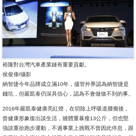
裕隆對台灣汽車產業鏈有重要貢獻。
侯俊偉/攝影
納智捷今年品牌成立滿10年，儘管外界認為納智捷是
錢坑，但嚴凱泰仍深具信心，認為不會做做不到的事。
2016年嚴凱泰健康亮紅燈，在切除上呼吸道腫瘤後，
曾健康形象復出談生活，雖體重暴瘦13公斤，但也堅
強談重拾跑步運動，不過事業上挑戰不曾因此停息，跟