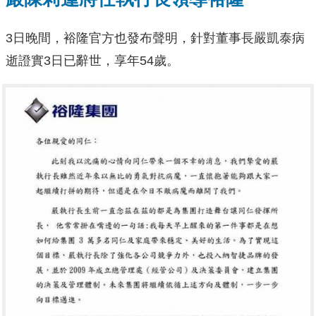
3日晚間，裕隆官方也發布聲明，針對董事長嚴凱泰病
逝證實3日已辭世，享年54歲。