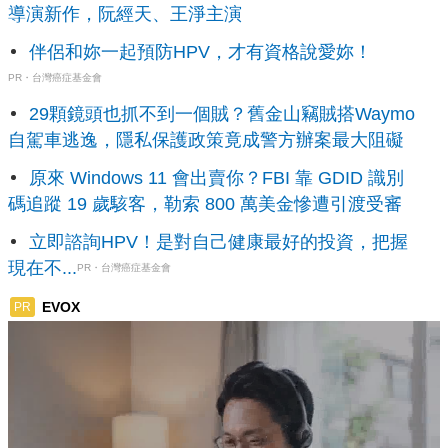
導演新作，阮經天、王淨主演
伴侶和妳一起預防HPV，才有資格說愛妳！
PR・台灣癌症基金會
29顆鏡頭也抓不到一個賊？舊金山竊賊搭Waymo
自駕車逃逸，隱私保護政策竟成警方辦案最大阻礙
原來 Windows 11 會出賣你？FBI 靠 GDID 識別
碼追蹤 19 歲駭客，勒索 800 萬美金慘遭引渡受審
立即諮詢HPV！是對自己健康最好的投資，把握
現在不...
PR・台灣癌症基金會
EVOX
PR