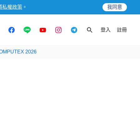
隱私權政策
。
我同意
登入
註冊
OMPUTEX 2026