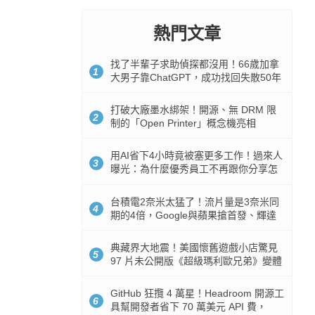
熱門文章
找了半輩子求助偵探都沒用！66歲加拿
1
大男子靠ChatGPT，成功找回失散50年
家人
打破大廠墨水綁架！開源、無 DRM 限
2
制的「Open Printer」概念機亮相
用AI省下4小時竟被塞更多工作！過來人
3
曝光：為什麼優秀員工不再跟你分享怎
麼使用AI
台積電2奈米太猛了！流片量是3奈米同
4
期的4倍，Google與蘋果搶首發、輝達
與AMD排隊等產能
典藏界大地震！美國懷舊遊戲小店驚見
5
97 片未公開版《超級瑪利歐兄弟》變體
任天堂卡帶
GitHub 狂攬 4 萬星！Headroom 開源工
6
具幫開發者省下 70 萬美元 API 費，