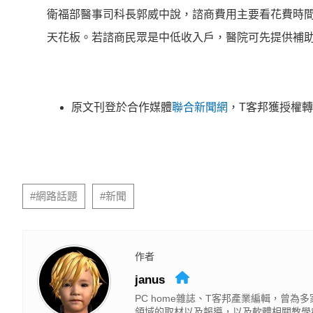
衛福部醫事司科長郭威中說，諮商費用主要看花費時
天花板。若諮商民眾是中低收入戶，醫院可先提供補
原文刊登於合作媒體
聯合新聞網
，T客邦獲授權
延伸閱讀
《沉默的審判》將登陸 Netflix！《周處除三害
29顆鏡頭也抓不到一個賊？舊金山竊賊搭Waym
出國花費難抓？全包式海島假期，一價搞定食宿
原來 Windows 11 會出賣你？FBI 靠 GDID 
伴侶和妳一起預防HPV，才有資格說愛妳！
PR・台灣