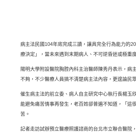
病主法民國104年底完成三讀，讓具完全行為能力的
療決定」，當未來遇到末期病人、不可逆昏迷或極重
陽明大學附設醫院胸腔內科主治醫師陳秀丹表示，病主
不夠，不少醫療人員搞不清楚病主法內容，更遑論民
催生病主法的前立委、病人自主研究中心執行長楊玉欣
能避免痛苦情事再發生，老百姓卻普遍不知道，「這
苦。
記者走訪試辦預立醫療照護諮商的台北市立聯合醫院，