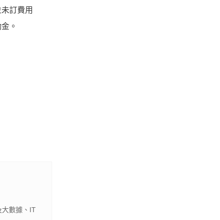
並未訂費用
勵金。