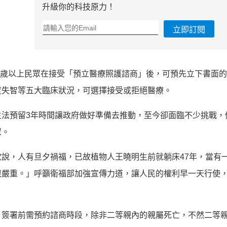
升級你的科技原力！
立即訂閱
20歲以上民眾在接受「預立醫療照護諮商」後，可預先立下書面
度失智等五大臨床狀況，可選擇接受或拒絕醫療。
法預留3年時間讓政府做好準備去推動，至今卻面臨不少挑戰，
眾。
說，人有旦夕禍福，已故植物人王曉明生前就躺床47年，當有
很嚴重。」呼籲衛福部加強宣傳力道，讓人民的權利早一天行使
簽署前需預約諮商時段，除非二等親內的親屬死亡，不然二等親