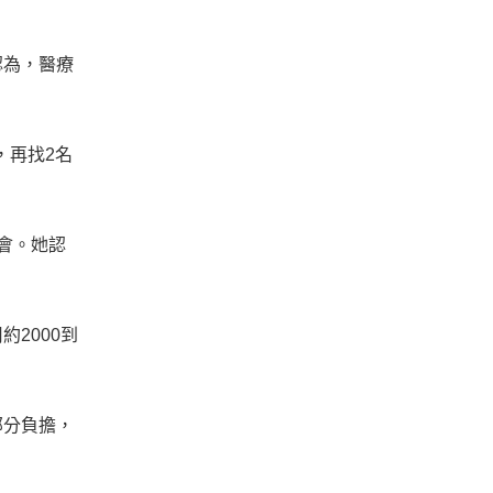
認為，醫療
，再找2名
會。她認
2000到
部分負擔，