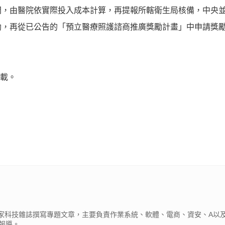
間，由醫院依實際投入成本計算，再提報所轄衛生局核備，中央
助，再從已公告的「預立醫療照護諮商推廣獎勵計畫」中申請獎
轉載。
》導演新作，阮經天、王淨主演
o自駕車逃逸，隱私保護政策竟成警方辦案最大阻礙
玩樂，省錢更省心！
PR・Club Med Taiwan
識別碼追蹤 19 歲駭客，勒索 800 萬美金慘遭引渡受審
癌症基金會