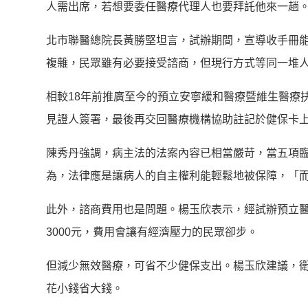
人需出席，若想要委任醫療代理人也要拜託他來一趟。
北市聯醫總院長黃勝堅坦言，試辦期間，宣導收手冊
複雜，民眾雖有必要接受諮商，但現行方式等同一堆
相較18年前推廣至今的預立安寧緩和醫療暨維生醫療
見證人簽署，最後再交回醫療機構協助註記於健保卡
陳秀丹強調，病主法的法案內容已相當嚴苛，當五項臨
為，法律應是讓病人的自主權利能輕鬆地被保障，「
此外，諮商費用也是問題。楊玉欣表示，經試辦預立醫
3000元，費用會讓有經濟壓力的民眾卻步。
但減少無效醫療，可省不少健保支出。楊玉欣建議，
花小錢省大錢。