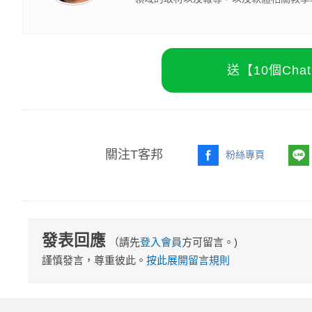
#網路話題
#新聞
作者
janus
PC home雜誌、T客邦產業編輯，曾
領域的取材以及報導，以及軟體相關教學
送【10個Ch
關注T客邦
粉絲專頁