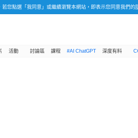
，若您點選「我同意」或繼續瀏覽本網站，即表示您同意我們的
片
活動
討論區
課程
#AI ChatGPT
深度有料
C