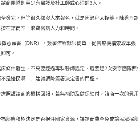
諮商團隊則至少有醫護及社工師或心理師3人。
能全發完，但等很久都沒人來報名，就是因過程太複雜。陳秀丹
人擠在諮商室，浪費醫病人力和時間。
抉擇意願書（DNR），簽署流程就很簡單，從醫療機構索取單張
上即可。
床條件發生，不只要經過專科醫師鑑定，還要經2次安寧團隊照
而不是擾民啊！」建議調降簽署決定書的門檻。
療照護諮商的機構回報，若無補助及健保給付，諮商一次的費用約
衛福部應積極決定是否挹注國家資源，讓諮商費全免或讓民眾採