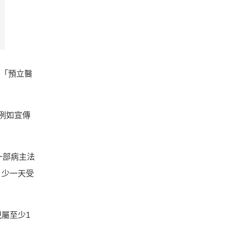
的「預立醫
例如宣傳
一部病主法
，少一天受
屬至少1