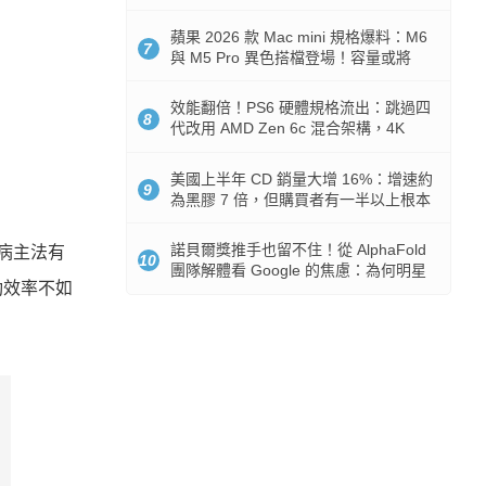
Token 消耗暴降 92%
蘋果 2026 款 Mac mini 規格爆料：M6
7
與 M5 Pro 異色搭檔登場！容量或將
512GB 起跳
效能翻倍！PS6 硬體規格流出：跳過四
8
代改用 AMD Zen 6c 混合架構，4K
120fps 與全光追時代來臨
美國上半年 CD 銷量大增 16%：增速約
9
為黑膠 7 倍，但購買者有一半以上根本
沒有播放器
諾貝爾獎推手也留不住！從 AlphaFold
病主法有
10
團隊解體看 Google 的焦慮：為何明星
動效率不如
實驗室要為 Gemini 讓路？