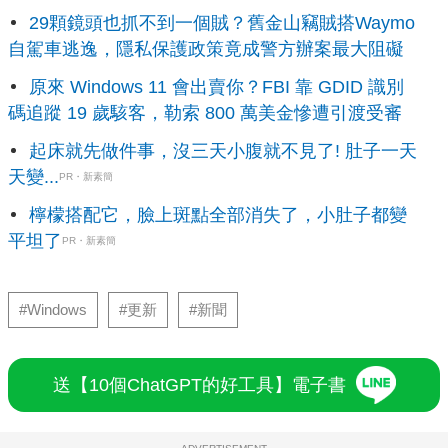
29顆鏡頭也抓不到一個賊？舊金山竊賊搭Waymo
自駕車逃逸，隱私保護政策竟成警方辦案最大阻礙
原來 Windows 11 會出賣你？FBI 靠 GDID 識別
碼追蹤 19 歲駭客，勒索 800 萬美金慘遭引渡受審
起床就先做件事，沒三天小腹就不見了! 肚子一天
天變...
PR・新素簡
檸檬搭配它，臉上斑點全部消失了，小肚子都變
平坦了
PR・新素簡
#Windows
#更新
#新聞
送【10個ChatGPT的好工具】電子書