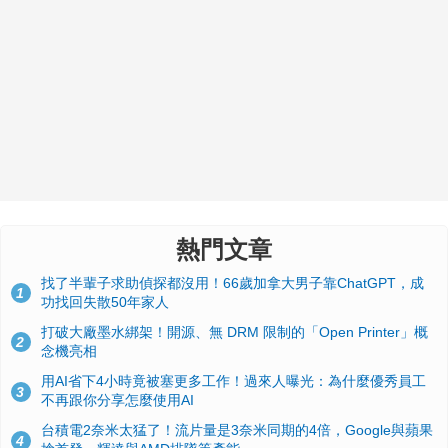
熱門文章
找了半輩子求助偵探都沒用！66歲加拿大男子靠ChatGPT，成
1
功找回失散50年家人
打破大廠墨水綁架！開源、無 DRM 限制的「Open Printer」概
2
念機亮相
用AI省下4小時竟被塞更多工作！過來人曝光：為什麼優秀員工
3
不再跟你分享怎麼使用AI
台積電2奈米太猛了！流片量是3奈米同期的4倍，Google與蘋果
4