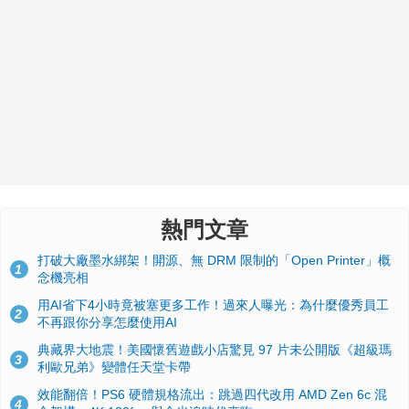
熱門文章
打破大廠墨水綁架！開源、無 DRM 限制的「Open Printer」概
1
念機亮相
用AI省下4小時竟被塞更多工作！過來人曝光：為什麼優秀員工
2
不再跟你分享怎麼使用AI
典藏界大地震！美國懷舊遊戲小店驚見 97 片未公開版《超級瑪
3
利歐兄弟》變體任天堂卡帶
效能翻倍！PS6 硬體規格流出：跳過四代改用 AMD Zen 6c 混
4