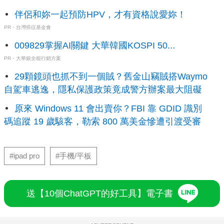
伴侶和妳一起預防HPV，才有資格說愛妳！
PR・台灣癌症基金會
009829掌握AI關鍵 大華韓國KOSPI 50...
PR・大華銀全能行銷方案
29顆鏡頭也抓不到一個賊？舊金山竊賊搭Waymo
自駕車逃逸，隱私保護政策竟成警方辦案最大阻礙
原來 Windows 11 會出賣你？FBI 靠 GDID 識別
碼追蹤 19 歲駭客，勒索 800 萬美金慘遭引渡受審
#ipad pro
#手機/平板
送【10個ChatGPT的好工具】電子書