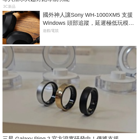
3C新品
國外神人讓Sony WH-1000XM5 支援
Windows 頭部追蹤，延遲極低玩模擬
飛行超有感
遊戲/電競
三星 Galaxy Ring 2 官方證實研發中！傳將支援