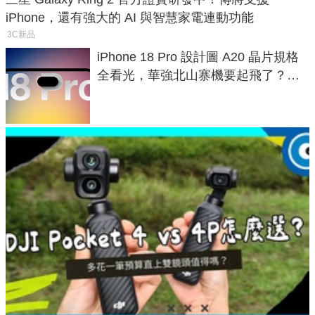
iPhone，還有強大的 AI 與智慧家電連動功能
3C新品
iPhone 18 Pro 設計圖 A20 晶片規格
全看光，華強北山寨機要起飛了？專
家曝山寨機無法復刻兩大關鍵