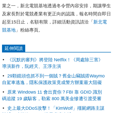
業之一，新北電競基地透過冬令營內容安排，期讓學生
及家長對於電競產業有更正向的認識，報名時間自即日
起至15日止，名額有限，詳細活動資訊請洽「
新北電
競基地
」粉絲專頁。
延伸閱讀
《沉默的審判》將登陸 Netflix！《周處除三害》
導演新作，阮經天、王淨主演
29顆鏡頭也抓不到一個賊？舊金山竊賊搭Waymo
自駕車逃逸，隱私保護政策竟成警方辦案最大阻礙
原來 Windows 11 會出賣你？FBI 靠 GDID 識別
碼追蹤 19 歲駭客，勒索 800 萬美金慘遭引渡受審
史上最大DDoS攻擊！「KimWolf」殭屍網路主謀