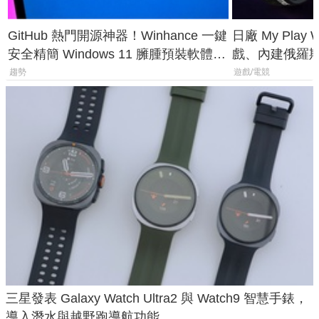
GitHub 熱門開源神器！Winhance 一鍵
日廠 My Play
安全精簡 Windows 11 臃腫預裝軟體與
戲、內建俄羅
後台追蹤
過竟然不能連
趨勢
遊戲/電競
三星發表 Galaxy Watch Ultra2 與 Watch9 智慧手錶，
導入潛水與越野跑導航功能