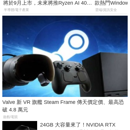
將於9月上市，未來將推Ryzen AI 400
款熱門Wind
Max系列處理器與對應升級版
機
半導體/電子產業
雲端/資訊安全
Valve 新 VR 旗艦 Steam Frame 傳天價定價、最高恐
破 4.8 萬元
遊戲/電競
24GB 大容量來了！NVIDIA RTX