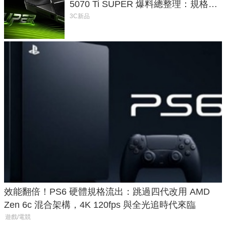
5070 Ti SUPER 爆料總整理：規格、
功耗、上市時間
3C新品
效能翻倍！PS6 硬體規格流出：跳過四代改用 AMD
Zen 6c 混合架構，4K 120fps 與全光追時代來臨
遊戲/電競