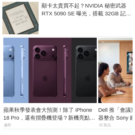
顯卡太貴買不起？NVIDIA 秘密武器
RTX 5090 SE 曝光，搭載 32GB 記憶
體
蘋果秋季發表會大預測！除了 iPhone
Dell 推「會
18 Pro，還有摺疊機登場？新機亮點預
器整合 Sony
測一次看
條 USB-C 就
趨勢
3C新品