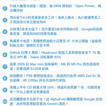
打破大廠墨水綁架！開源、無 DRM 限制的「Open Printer」概
2
念機亮相
用AI省下4小時竟被塞更多工作！過來人曝光：為什麼優秀員工
3
不再跟你分享怎麼使用AI
台積電2奈米太猛了！流片量是3奈米同期的4倍，Google與蘋果
4
搶首發、輝達與AMD排隊等產能
典藏界大地震！美國懷舊遊戲小店驚見 97 片未公開版《超級瑪
5
利歐兄弟》變體任天堂卡帶
GitHub 狂攬 4 萬星！Headroom 開源工具幫開發者省下 70 萬
6
美元 API 費，Token 消耗暴降 92%
蘋果 2026 款 Mac mini 規格爆料：M6 與 M5 Pro 異色搭檔登
7
場！容量或將 512GB 起跳
效能翻倍！PS6 硬體規格流出：跳過四代改用 AMD Zen 6c 混
8
合架構，4K 120fps 與全光追時代來臨
美國上半年 CD 銷量大增 16%：增速約為黑膠 7 倍，但購買者
9
有一半以上根本沒有播放器
諾貝爾獎推手也留不住！從 AlphaFold 團隊解體看 Google 的焦
10
慮：為何明星實驗室要為 Gemini 讓路？