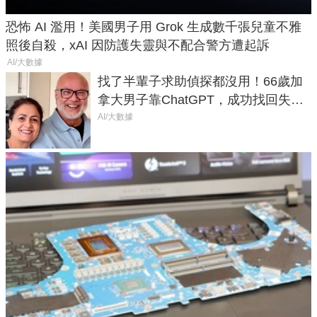
恐怖 AI 濫用！美國男子用 Grok 生成數千張兒童不雅
照後自殺，xAI 因防護失靈與不配合警方遭起訴
AI/大數據
找了半輩子求助偵探都沒用！66歲加
拿大男子靠ChatGPT，成功找回失散
50年家人
AI/大數據