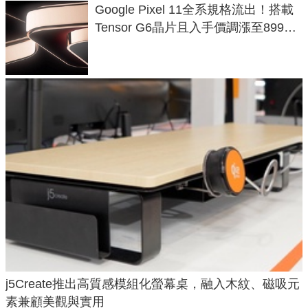
Google Pixel 11全系規格流出！搭載
Tensor G6晶片且入手價調漲至899美
元
j5Create推出高質感模組化螢幕桌，融入木紋、磁吸元
素兼顧美觀與實用