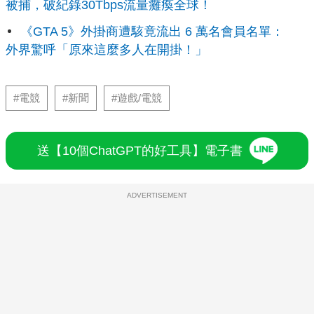
被捕，破紀錄30Tbps流量癱瘓全球！
《GTA 5》外掛商遭駭竟流出 6 萬名會員名單：
外界驚呼「原來這麼多人在開掛！」
#電競
#新聞
#遊戲/電競
送【10個ChatGPT的好工具】電子書
ADVERTISEMENT