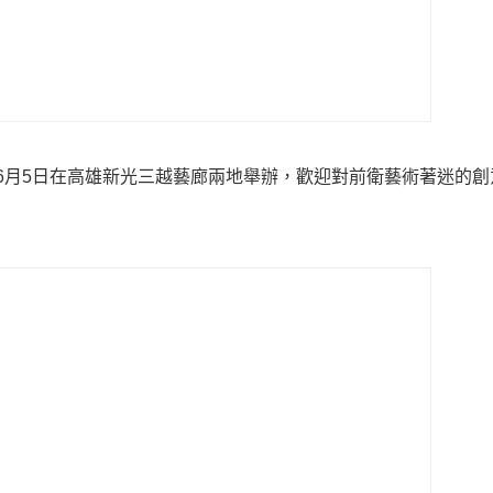
日至6月5日在高雄新光三越藝廊兩地舉辦，歡迎對前衛藝術著迷的