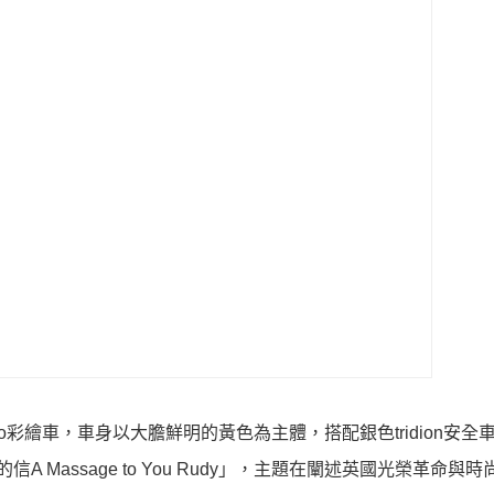
ortwo彩繪車，車身以大膽鮮明的黃色為主體，搭配銀色tridion安
迪的信A Massage to You Rudy」，主題在闡述英國光榮革命與