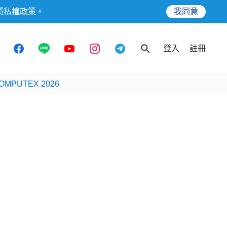
隱私權政策
。
我同意
登入
註冊
OMPUTEX 2026