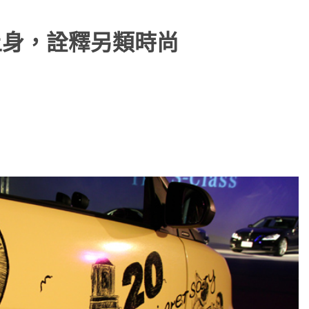
藝術上身，詮釋另類時尚