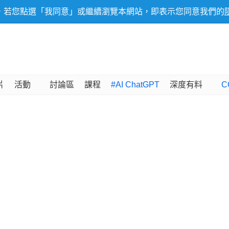
，若您點選「我同意」或繼續瀏覽本網站，即表示您同意我們的
片
活動
討論區
課程
#AI ChatGPT
深度有料
C