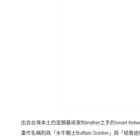
出自台灣本土的塗鴉藝術家Bbrother之手的smart f
畫作名稱則為「水牛戰士Buffalo Soldier」與「給魯