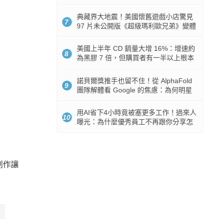
512GB 起跳
典藏界大地震！美國懷舊遊戲小店驚見
7
97 片未公開版《超級瑪利歐兄弟》變體
任天堂卡帶
美國上半年 CD 銷量大增 16%：增速約
8
為黑膠 7 倍，但購買者有一半以上根本
沒有播放器
諾貝爾獎推手也留不住！從 AlphaFold
9
團隊解體看 Google 的焦慮：為何明星
實驗室要為 Gemini 讓路？
用AI省下4小時竟被塞更多工作！過來人
10
曝光：為什麼優秀員工不再跟你分享怎
麼使用AI
創作讓