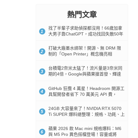
熱門文章
找了半輩子求助偵探都沒用！66歲加拿
1
大男子靠ChatGPT，成功找回失散50年
家人
打破大廠墨水綁架！開源、無 DRM 限
2
制的「Open Printer」概念機亮相
台積電2奈米太猛了！流片量是3奈米同
3
期的4倍，Google與蘋果搶首發、輝達
與AMD排隊等產能
GitHub 狂攬 4 萬星！Headroom 開源工
4
具幫開發者省下 70 萬美元 API 費，
Token 消耗暴降 92%
24GB 大容量來了！NVIDIA RTX 5070
5
Ti SUPER 爆料總整理：規格、功耗、上
市時間
蘋果 2026 款 Mac mini 規格爆料：M6
6
與 M5 Pro 異色搭檔登場！容量或將