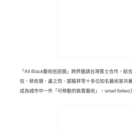
「All Black藝術巡迴展」跨界邀請台灣賓士合作，
信、蔡依珊、盧之筠、鄒駿昇等十多位知名藝術家共襄盛舉
成為城市中一件「可移動的裝置藝術」，smart fort