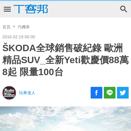
首頁
汽機車
2016.02.19 00:00
ŠKODA全球銷售破紀錄 歐洲
精品SUV_全新Yeti歡慶價88萬
8起 限量100台
玩車達人