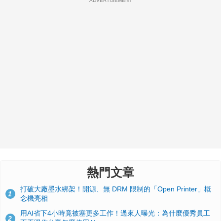
ADVERTISEMENT
熱門文章
打破大廠墨水綁架！開源、無 DRM 限制的「Open Printer」概
1
念機亮相
用AI省下4小時竟被塞更多工作！過來人曝光：為什麼優秀員工
2