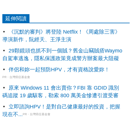
延伸閱讀
《沉默的審判》將登陸 Netflix！《周處除三害》
導演新作，阮經天、王淨主演
29顆鏡頭也抓不到一個賊？舊金山竊賊搭Waymo
自駕車逃逸，隱私保護政策竟成警方辦案最大阻礙
伴侶和妳一起預防HPV，才有資格說愛妳！
PR・台灣癌症基金會
原來 Windows 11 會出賣你？FBI 靠 GDID 識別
碼追蹤 19 歲駭客，勒索 800 萬美金慘遭引渡受審
立即諮詢HPV！是對自己健康最好的投資，把握
現在不...
PR・台灣癌症基金會