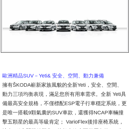
歐洲精品SUV－Yeti& 安全、空間、動力兼備
擁有ŠKODA嶄新家族風貌的全新Yeti，安全、空間、
動力三項均衡表現，滿足您所有用車需求。全新 Yeti具
備最高安全規格，不僅標配ESP電子行車穩定系統，更
是唯一搭載9顆氣囊的SUV車款，還獲得NCAP車輛撞
擊五顆星的最高等級肯定； VarioFlex後排座椅系統，