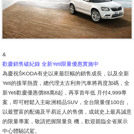
&
歡慶銷售破紀錄 全新Yeti限量優惠實施中
為慶祝ŠKODA有史以來最巨幅的銷售成長，以及全新
Yeti的接單熱賣，總代理太古利奔汽車將再度加碼，全
新Yeti歡慶優惠價88萬8起，再享首年低 月付4,999專
案，即可輕鬆入主歐洲精品SUV，全台限量僅100台，
以最豐富的配備及平易近人的售價，成就史上最具誠意
的限量專案，敬請把握限量良 機，歡迎親臨全省展示
中心體驗試駕。