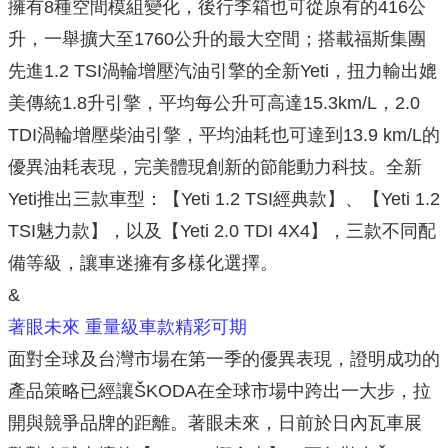
擁有8種空間模組變化，後行李箱也可從原有的416公
升，一舉擴大至1760公升的最大空間；搭載福斯集團
先進1.2 TSI渦輪增壓汽油引擎的全新Yeti，扭力輸出媲
美傳統1.8升引擎，平均每公升可高達15.3km/L，2.0
TDI渦輪增壓柴油引擎，平均油耗也可達到13.9 km/L的
優異油耗表現，完美體現創新的節能動力科技。全新
Yeti推出三款車型：【Yeti 1.2 TSI經典款】、【Yeti 1.2
TSI魅力款】，以及【Yeti 2.0 TDI 4X4】，三款不同配
備等級，讓車迷擁有多樣化選擇。
&
著眼未來 重量級車款精彩可期
面對全球及台灣市場在第一季的優異表現，證明成功的
產品策略已經讓ŠKODA在全球市場中跨出一大步，拉
開與競爭品牌的距離。著眼未來，日前於日內瓦車展