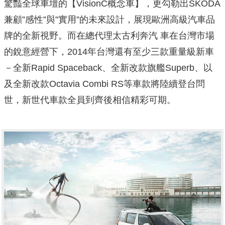
驚豔全球車壇的【VisionC概念車】，更勾勒出ŠKODA
兼顧”感性”與”實用”的未來設計，展現歐洲高級汽車品
牌的全新視野。而在總代理太古利奔汽 車在台灣市場
的銳意經營下，2014年台灣還有至少三款重量級新車
－全新Rapid Spaceback、全新改款旗艦Superb、以
及全新改款Octavia Combi RS等車款將陸續登台問
世，新世代車款全員到齊後相信精彩可期。