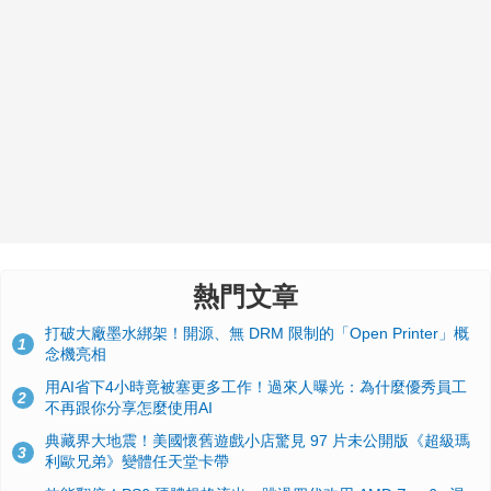
熱門文章
打破大廠墨水綁架！開源、無 DRM 限制的「Open Printer」概
1
念機亮相
用AI省下4小時竟被塞更多工作！過來人曝光：為什麼優秀員工
2
不再跟你分享怎麼使用AI
典藏界大地震！美國懷舊遊戲小店驚見 97 片未公開版《超級瑪
3
利歐兄弟》變體任天堂卡帶