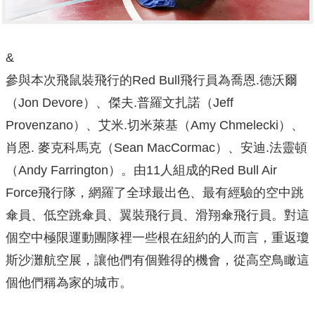
&
參與本次飛鼠裝飛行的Red Bull飛行員為喬恩.德沃爾
（Jon Devore）、傑夫.普羅文扎諾（Jeff
Provenzano）、艾米.切米萊基（Amy Chmelecki）、
肖恩. 麥克科馬克（Sean MacCormac）、安迪.法靈頓
（Andy Farrington）。由11人組成的Red Bull Air
Force飛行隊，網羅了全球最出色、最有經驗的空中跳
傘員、低空跳傘員、翼裝飛行員、滑翔傘飛行員。對這
個空中極限運動團隊裡一些根在紐約的人而言，重返瓊
斯沙灘航空展，讓他們有個難得的機會，從高空鳥瞰這
個他們稱為家的城市。