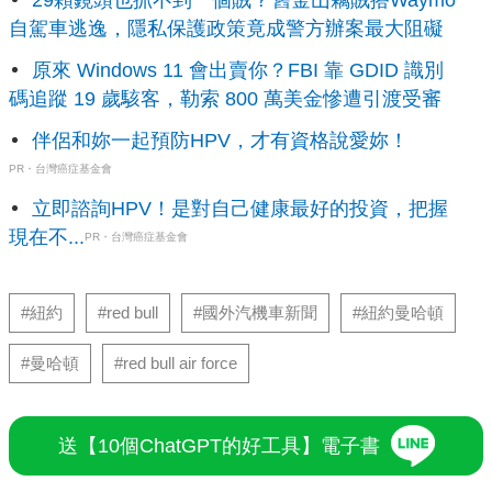
29顆鏡頭也抓不到一個賊？舊金山竊賊搭Waymo
自駕車逃逸，隱私保護政策竟成警方辦案最大阻礙
原來 Windows 11 會出賣你？FBI 靠 GDID 識別
碼追蹤 19 歲駭客，勒索 800 萬美金慘遭引渡受審
伴侶和妳一起預防HPV，才有資格說愛妳！
PR・台灣癌症基金會
立即諮詢HPV！是對自己健康最好的投資，把握
現在不...
PR・台灣癌症基金會
#紐約
#red bull
#國外汽機車新聞
#紐約曼哈頓
#曼哈頓
#red bull air force
送【10個ChatGPT的好工具】電子書