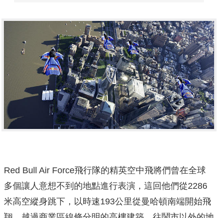
Red Bull Air Force飛行隊的精英空中飛將們曾在全球
多個讓人意想不到的地點進行表演，這回他們從2286
米高空縱身跳下，以時速193公里從曼哈頓南端開始飛
翔，越過商業區線條分明的高樓建築，往鬧市以外的地