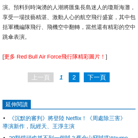
演。預料到時洶湧的人潮將匯集長島迷人的瓊斯海灘，
享受一場技藝精湛、激動人心的航空飛行盛宴，其中包
括軍機編隊飛行、飛機空中翻轉，當然還有精彩的空中
跳傘表演。
[
更多 Red Bull Air Force飛行隊精彩圖片！
]
上一頁
1
2
下一頁
延伸閱讀
《沉默的審判》將登陸 Netflix！《周處除三害》
導演新作，阮經天、王淨主演