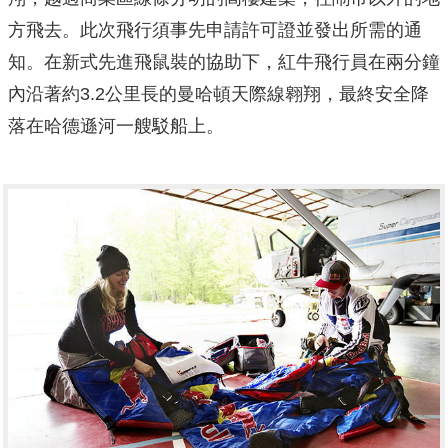
方飛去。此次飛行須事先申請許可證並發出所需的通
知。在新式先進飛鼠裝的協助下，紅牛飛行員在兩分鐘
內沿著約3.2公里長的曼哈頓天際線翱翔，最終安全降
落在哈德遜河一艘駁船上。