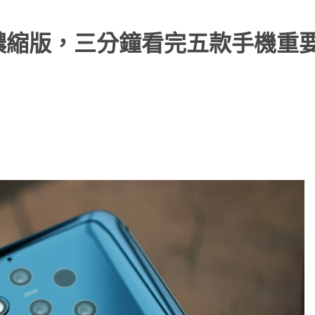
表會濃縮版，三分鐘看完五款手機重