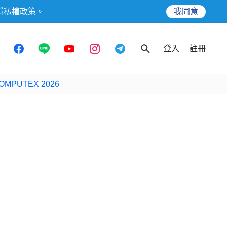
隱私權政策
。
我同意
登入
註冊
OMPUTEX 2026