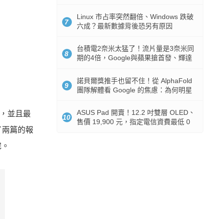
512GB 起跳
Linux 市占率突然翻倍、Windows 跌破
7
六成？最新數據背後恐另有原因
台積電2奈米太猛了！流片量是3奈米同
8
期的4倍，Google與蘋果搶首發、輝達
與AMD排隊等產能
諾貝爾獎推手也留不住！從 AlphaFold
9
團隊解體看 Google 的焦慮：為何明星
實驗室要為 Gemini 讓路？
ASUS Pad 開賣！12.2 吋雙層 OLED、
齊，並且最
10
售價 19,900 元，指定電信資費最低 0
了兩篇的報
元入手
完。