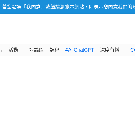
，若您點選「我同意」或繼續瀏覽本網站，即表示您同意我們的
片
活動
討論區
課程
#AI ChatGPT
深度有料
C