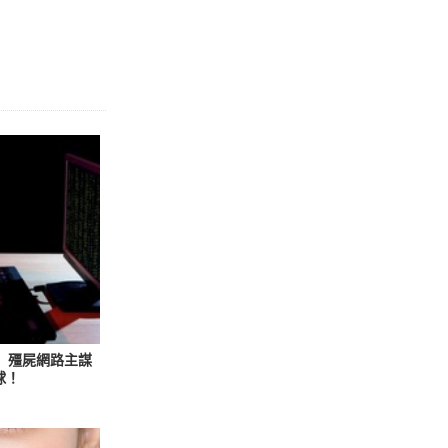
f」殭屍網路主謀
球！