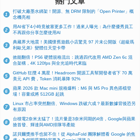
熱門文章
打破大廠墨水綁架！開源、無 DRM 限制的「Open Printer」概
1
念機亮相
用AI省下4小時竟被塞更多工作！過來人曝光：為什麼優秀員工
2
不再跟你分享怎麼使用AI
典藏界大地震！美國懷舊遊戲小店驚見 97 片未公開版《超級瑪
3
利歐兄弟》變體任天堂卡帶
效能翻倍！PS6 硬體規格流出：跳過四代改用 AMD Zen 6c 混
4
合架構，4K 120fps 與全光追時代來臨
GitHub 狂攬 4 萬星！Headroom 開源工具幫開發者省下 70 萬
5
美元 API 費，Token 消耗暴降 92%
蘋果 2026 款 Mac mini 規格爆料：M6 與 M5 Pro 異色搭檔登
6
場！容量或將 512GB 起跳
Linux 市占率突然翻倍、Windows 跌破六成？最新數據背後恐另
7
有原因
台積電2奈米太猛了！流片量是3奈米同期的4倍，Google與蘋果
8
搶首發、輝達與AMD排隊等產能
諾貝爾獎推手也留不住！從 AlphaFold 團隊解體看 Google 的焦
9