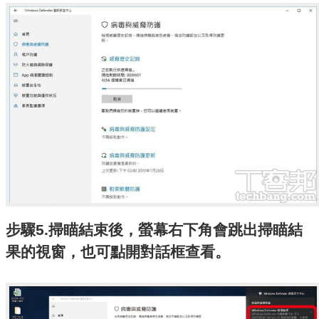
步驟5.掃瞄結束後，螢幕右下角會跳出掃瞄結
果的視窗，也可點開對話框查看。