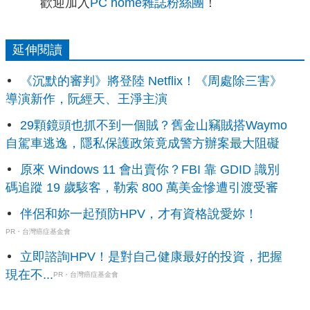
歡迎加入
PC home雜誌粉絲團
！
延伸閱讀
《沉默的審判》將登陸 Netflix！《周處除三害》
導演新作，阮經天、王淨主演
29顆鏡頭也抓不到一個賊？舊金山竊賊搭Waymo
自駕車逃逸，隱私保護政策竟成警方辦案最大阻礙
原來 Windows 11 會出賣你？FBI 靠 GDID 識別
碼追蹤 19 歲駭客，勒索 800 萬美金慘遭引渡受審
伴侶和妳一起預防HPV，才有資格說愛妳！
PR・台灣癌症基金會
立即諮詢HPV！是對自己健康最好的投資，把握
現在不...
PR・台灣癌症基金會