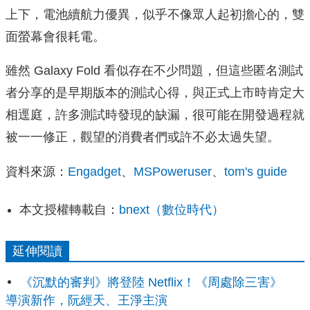
上下，電池續航力優異，似乎不像眾人起初擔心的，雙
面螢幕會很耗電。
雖然 Galaxy Fold 看似存在不少問題，但這些匿名測試
者分享的是早期版本的測試心得，與正式上市時肯定大
相逕庭，許多測試時發現的缺漏，很可能在開發過程就
被一一修正，觀望的消費者們或許不必太過失望。
資料來源：
Engadget
、
MSPoweruser
、
tom's guide
本文授權轉載自：
bnext（數位時代）
延伸閱讀
《沉默的審判》將登陸 Netflix！《周處除三害》
導演新作，阮經天、王淨主演