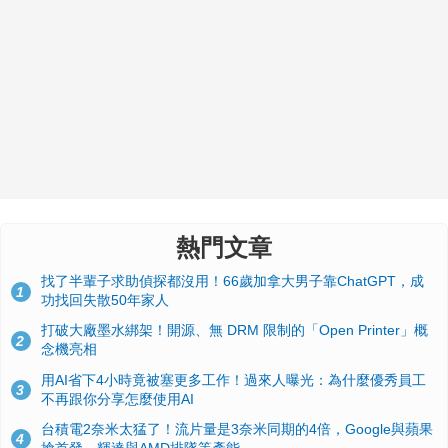
熱門文章
找了半輩子求助偵探都沒用！66歲加拿大男子靠ChatGPT，成
1
功找回失散50年家人
打破大廠墨水綁架！開源、無 DRM 限制的「Open Printer」概
2
念機亮相
用AI省下4小時竟被塞更多工作！過來人曝光：為什麼優秀員工
3
不再跟你分享怎麼使用AI
台積電2奈米太猛了！流片量是3奈米同期的4倍，Google與蘋果
4
搶首發、輝達與AMD排隊等產能