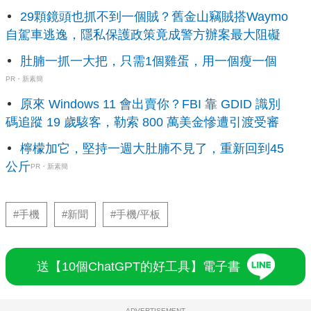
29顆鏡頭也抓不到一個賊？舊金山竊賊搭Waymo
自駕車逃逸，隱私保護政策竟成警方辦案最大阻礙
肚腩一抓一大把，只需1個雞蛋，用一個瘦一個
PR・新素簡
原來 Windows 11 會出賣你？FBI 靠 GDID 識別
碼追蹤 19 歲駭客，勒索 800 萬美金慘遭引渡受審
檸檬加它，堅持一週大肚腩不見了，重新回到45
公斤
PR・新素簡
#手機
#新聞
#手機/平板
送【10個ChatGPT的好工具】電子書
ADVERTISEMENT