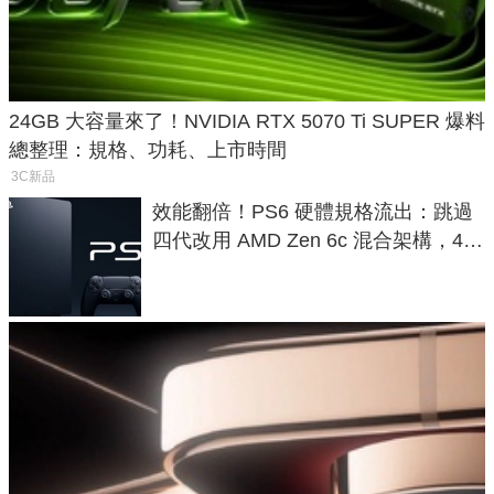
24GB 大容量來了！NVIDIA RTX 5070 Ti SUPER 爆料
總整理：規格、功耗、上市時間
3C新品
效能翻倍！PS6 硬體規格流出：跳過
四代改用 AMD Zen 6c 混合架構，4K
120fps 與全光追時代來臨