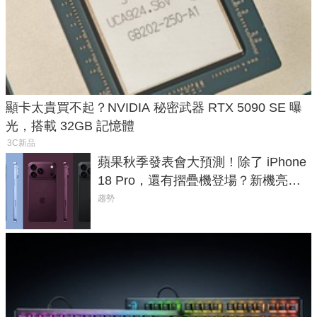
顯卡太貴買不起？NVIDIA 秘密武器 RTX 5090 SE 曝
光，搭載 32GB 記憶體
3C新品
蘋果秋季發表會大預測！除了 iPhone
18 Pro，還有摺疊機登場？新機亮點
預測一次看
趨勢