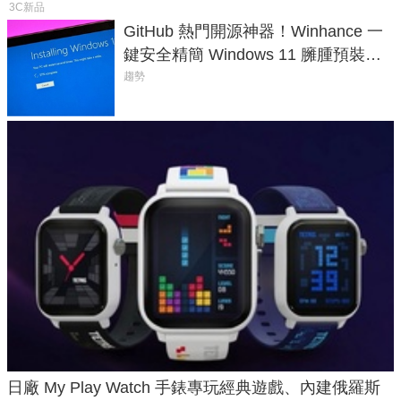
3C新品
GitHub 熱門開源神器！Winhance 一
鍵安全精簡 Windows 11 臃腫預裝軟
體與後台追蹤
趨勢
日廠 My Play Watch 手錶專玩經典遊戲、內建俄羅斯