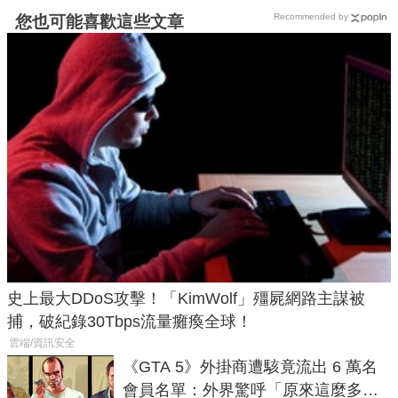
Recommended by
您也可能喜歡這些文章
史上最大DDoS攻擊！「KimWolf」殭屍網路主謀被
捕，破紀錄30Tbps流量癱瘓全球！
雲端/資訊安全
《GTA 5》外掛商遭駭竟流出 6 萬名
會員名單：外界驚呼「原來這麼多人