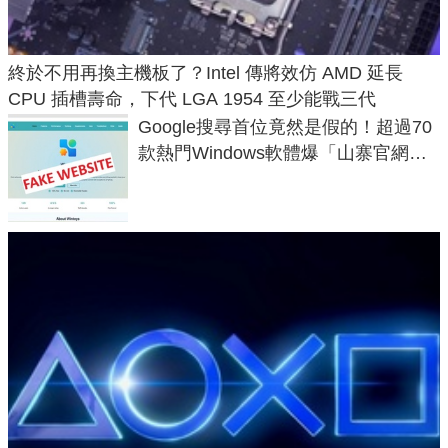
終於不用再換主機板了？Intel 傳將效仿 AMD 延長
CPU 插槽壽命，下代 LGA 1954 至少能戰三代
Google搜尋首位竟然是假的！超過70
款熱門Windows軟體爆「山寨官網」
危機