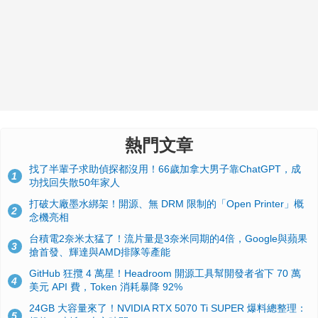
熱門文章
找了半輩子求助偵探都沒用！66歲加拿大男子靠ChatGPT，成
1
功找回失散50年家人
打破大廠墨水綁架！開源、無 DRM 限制的「Open Printer」概
2
念機亮相
台積電2奈米太猛了！流片量是3奈米同期的4倍，Google與蘋果
3
搶首發、輝達與AMD排隊等產能
GitHub 狂攬 4 萬星！Headroom 開源工具幫開發者省下 70 萬
4
美元 API 費，Token 消耗暴降 92%
24GB 大容量來了！NVIDIA RTX 5070 Ti SUPER 爆料總整理：
5