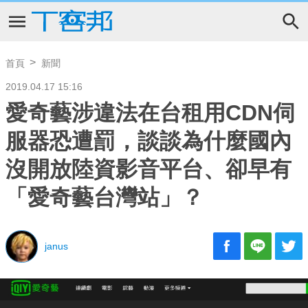
首頁
新聞
2019.04.17 15:16
愛奇藝涉違法在台租用CDN伺
服器恐遭罰，談談為什麼國內
沒開放陸資影音平台、卻早有
「愛奇藝台灣站」？
janus