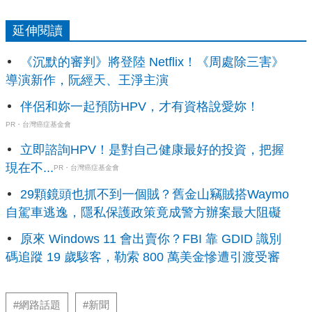
延伸閱讀
《沉默的審判》將登陸 Netflix！《周處除三害》
導演新作，阮經天、王淨主演
伴侶和妳一起預防HPV，才有資格說愛妳！
PR・台灣癌症基金會
立即諮詢HPV！是對自己健康最好的投資，把握
現在不...
PR・台灣癌症基金會
29顆鏡頭也抓不到一個賊？舊金山竊賊搭Waymo
自駕車逃逸，隱私保護政策竟成警方辦案最大阻礙
原來 Windows 11 會出賣你？FBI 靠 GDID 識別
碼追蹤 19 歲駭客，勒索 800 萬美金慘遭引渡受審
#網路話題
#新聞