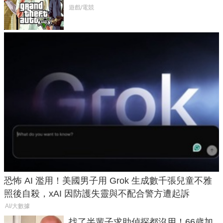
在開掛！」
遊戲/電競
恐怖 AI 濫用！美國男子用 Grok 生成數千張兒童不雅
照後自殺，xAI 因防護失靈與不配合警方遭起訴
AI/大數據
找了半輩子求助偵探都沒用！66歲加