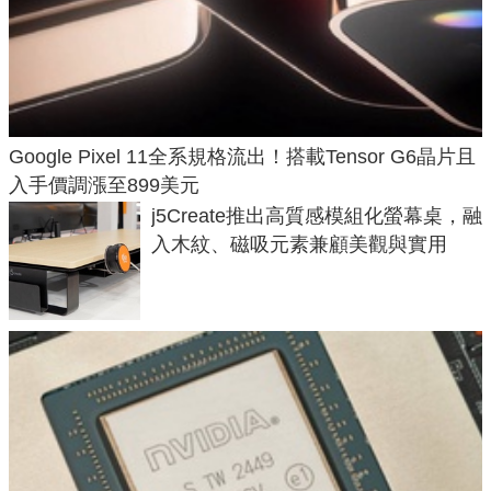
Google Pixel 11全系規格流出！搭載Tensor G6晶片且
入手價調漲至899美元
j5Create推出高質感模組化螢幕桌，融
入木紋、磁吸元素兼顧美觀與實用