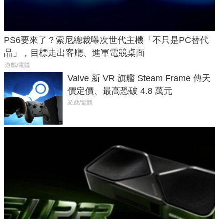
PS6要來了？索尼總裁曝次世代主機「不只是PC替代
品」，目標走出客廳、進軍電競桌面
遊戲/電競
Valve 新 VR 旗艦 Steam Frame 傳天
價定價、最高恐破 4.8 萬元
遊戲/電競