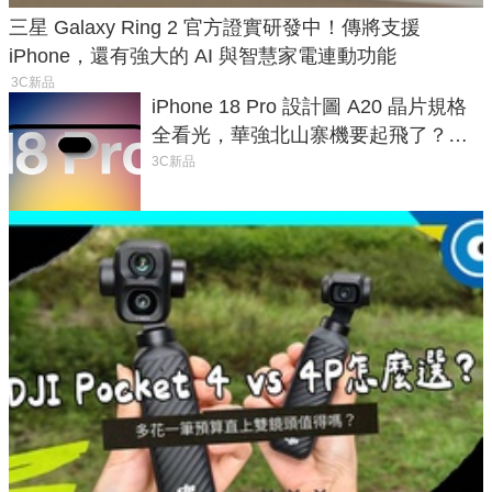
三星 Galaxy Ring 2 官方證實研發中！傳將支援
iPhone，還有強大的 AI 與智慧家電連動功能
3C新品
iPhone 18 Pro 設計圖 A20 晶片規格
全看光，華強北山寨機要起飛了？專
家曝山寨機無法復刻兩大關鍵
3C新品