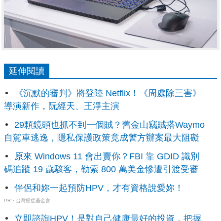
延伸閱讀
《沉默的審判》將登陸 Netflix！《周處除三害》
導演新作，阮經天、王淨主演
29顆鏡頭也抓不到一個賊？舊金山竊賊搭Waymo
自駕車逃逸，隱私保護政策竟成警方辦案最大阻礙
原來 Windows 11 會出賣你？FBI 靠 GDID 識別
碼追蹤 19 歲駭客，勒索 800 萬美金慘遭引渡受審
伴侶和妳一起預防HPV，才有資格說愛妳！
PR・台灣癌症基金會
立即諮詢HPV！是對自己健康最好的投資，把握