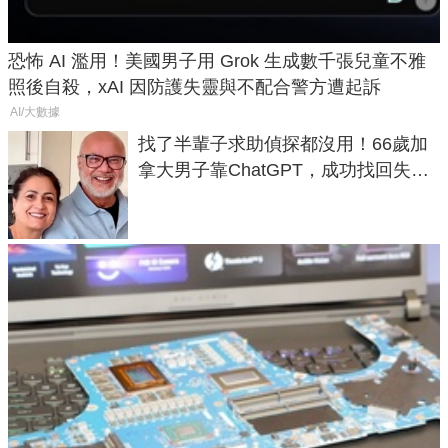
恐怖 AI 濫用！美國男子用 Grok 生成數千張兒童不雅
照後自殺，xAI 因防護失靈與不配合警方遭起訴
AI/大數據
找了半輩子求助偵探都沒用！66歲加
拿大男子靠ChatGPT，成功找回失散
50年家人