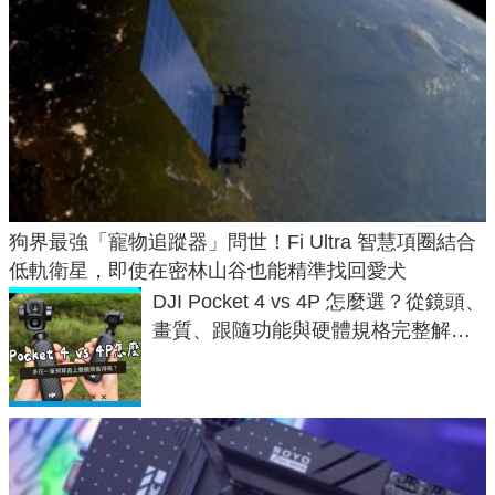
狗界最強「寵物追蹤器」問世！Fi Ultra 智慧項圈結合
低軌衛星，即使在密林山谷也能精準找回愛犬
DJI Pocket 4 vs 4P 怎麼選？從鏡頭、
畫質、跟隨功能與硬體規格完整解
析，一次看懂兩台差異