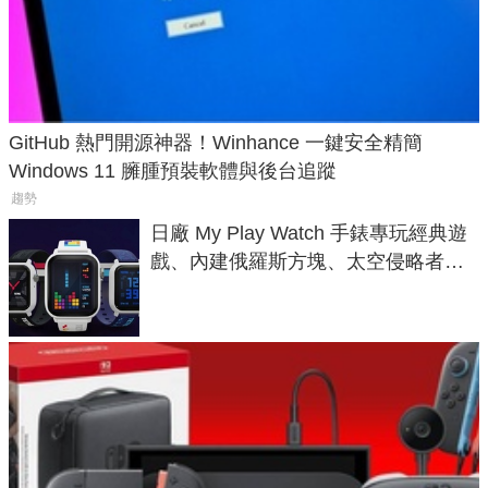
GitHub 熱門開源神器！Winhance 一鍵安全精簡
Windows 11 臃腫預裝軟體與後台追蹤
趨勢
日廠 My Play Watch 手錶專玩經典遊
戲、內建俄羅斯方塊、太空侵略者，
不過竟然不能連手機？