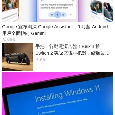
Google 宣布淘汰 Google Assistant，9 月起 Android
用戶全面轉向 Gemini
AI/大數據
手把、行動電源合體！Belkin 推
Switch 2 磁吸充電手把殼，續航最高
延長 1.5 倍
3C新品