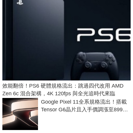
效能翻倍！PS6 硬體規格流出：跳過四代改用 AMD
Zen 6c 混合架構，4K 120fps 與全光追時代來臨
Google Pixel 11全系規格流出！搭載
Tensor G6晶片且入手價調漲至899美
元