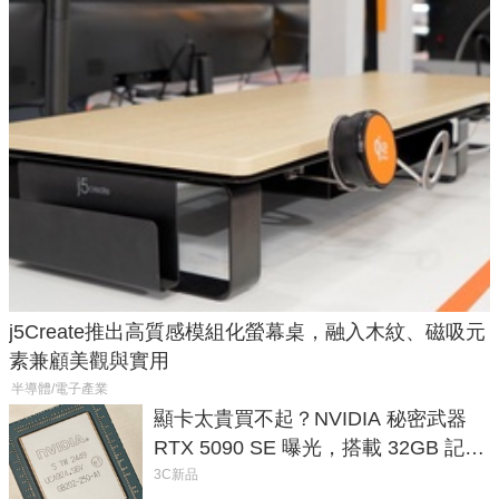
j5Create推出高質感模組化螢幕桌，融入木紋、磁吸元
素兼顧美觀與實用
半導體/電子產業
顯卡太貴買不起？NVIDIA 秘密武器
RTX 5090 SE 曝光，搭載 32GB 記憶
體
3C新品