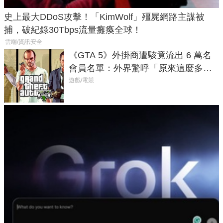
史上最大DDoS攻擊！「KimWolf」殭屍網路主謀被
捕，破紀錄30Tbps流量癱瘓全球！
雲端/資訊安全
《GTA 5》外掛商遭駭竟流出 6 萬名
會員名單：外界驚呼「原來這麼多人
在開掛！」
遊戲/電競