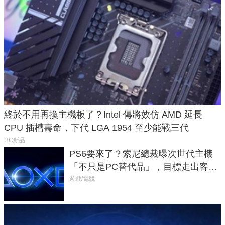
終於不用再換主機板了？Intel 傳將效仿 AMD 延長
CPU 插槽壽命，下代 LGA 1954 至少能戰三代
3C新品
PS6要來了？索尼總裁曝次世代主機
「不只是PC替代品」，目標走出客
廳、進軍電競桌面
遊戲/電競