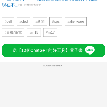
現在不...
PR・台灣癌症基金會
#dell
#oled
#新聞
#xps
#alienware
#桌機/筆電
#m15
#m17
送【10個ChatGPT的好工具】電子書
ADVERTISEMENT