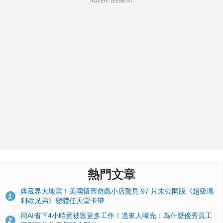
ADVERTISEMENT
熱門文章
典藏界大地震！美國懷舊遊戲小店驚見 97 片未公開版《超級瑪
1
利歐兄弟》變體任天堂卡帶
用AI省下4小時竟被塞更多工作！過來人曝光：為什麼優秀員工
2