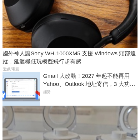
國外神人讓Sony WH-1000XM5 支援 Windows 頭部追
蹤，延遲極低玩模擬飛行超有感
遊戲/電競
Gmail 大改動！2027 年起不能再用
Yahoo、Outlook 地址寄信，3 大功能
將停用
趨勢