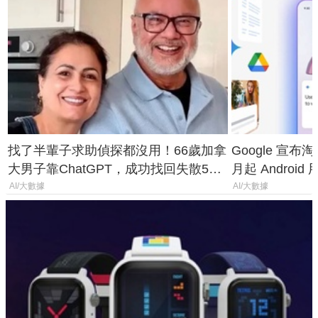
找了半輩子求助偵探都沒用！66歲加拿
Google 宣布淘汰 
大男子靠ChatGPT，成功找回失散50
月起 Android
年家人
AI/大數據
AI/大數據