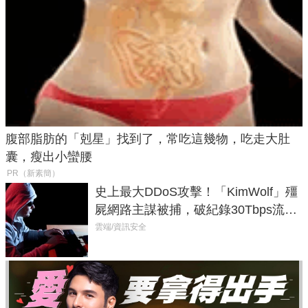
腹部脂肪的「剋星」找到了，常吃這幾物，吃走大肚
囊，瘦出小蠻腰
PR（新素簡）
史上最大DDoS攻擊！「KimWolf」殭
屍網路主謀被捕，破紀錄30Tbps流量
癱瘓全球！
雲端/資訊安全