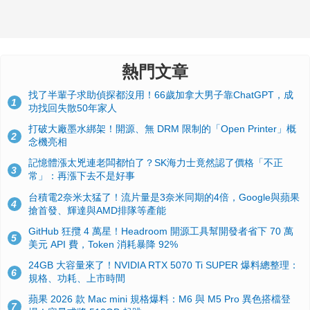
熱門文章
找了半輩子求助偵探都沒用！66歲加拿大男子靠ChatGPT，成
1
功找回失散50年家人
打破大廠墨水綁架！開源、無 DRM 限制的「Open Printer」概
2
念機亮相
記憶體漲太兇連老闆都怕了？SK海力士竟然認了價格「不正
3
常」：再漲下去不是好事
台積電2奈米太猛了！流片量是3奈米同期的4倍，Google與蘋果
4
搶首發、輝達與AMD排隊等產能
GitHub 狂攬 4 萬星！Headroom 開源工具幫開發者省下 70 萬
5
美元 API 費，Token 消耗暴降 92%
24GB 大容量來了！NVIDIA RTX 5070 Ti SUPER 爆料總整理：
6
規格、功耗、上市時間
蘋果 2026 款 Mac mini 規格爆料：M6 與 M5 Pro 異色搭檔登
7