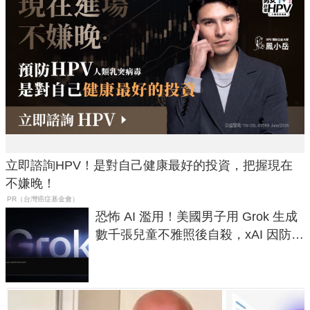
立即諮詢HPV！是對自己健康最好的投資，把握現在
不嫌晚！
PR（台灣癌症基金會）
恐怖 AI 濫用！美國男子用 Grok 生成
數千張兒童不雅照後自殺，xAI 因防護
失靈與不配合警方遭起訴