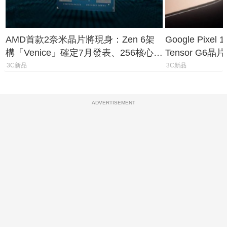
AMD首款2奈米晶片將現身：Zen 6架
Google Pix
構「Venice」確定7月發表、256核心效
Tensor G6
能大噴發70%
元
3C新品
3C新品
ADVERTISEMENT