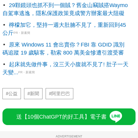
29顆鏡頭也抓不到一個賊？舊金山竊賊搭Waymo
自駕車逃逸，隱私保護政策竟成警方辦案最大阻礙
檸檬加它，堅持一週大肚腩不見了，重新回到45
公斤
PR・新素簡
原來 Windows 11 會出賣你？FBI 靠 GDID 識別
碼追蹤 19 歲駭客，勒索 800 萬美金慘遭引渡受審
起床就先做件事，沒三天小腹就不見了! 肚子一天
天變...
PR・新素簡
#公益
#新聞
#阿里巴巴
送【10個ChatGPT的好工具】電子書
ADVERTISEMENT