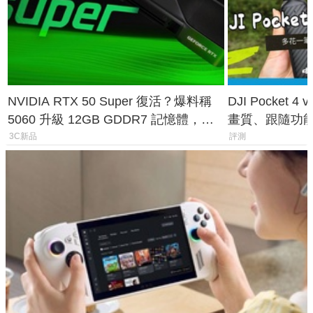
NVIDIA RTX 50 Super 復活？爆料稱
DJI Pocket
5060 升級 12GB GDDR7 記憶體，這
畫質、跟隨功
次規格終於不擠牙膏
一次看懂兩台
3C新品
評測