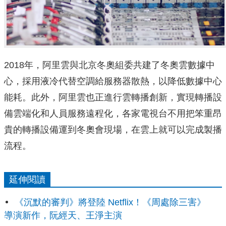
2018年，
阿里雲與北京冬奧組委共建了冬奧雲數據中
心，
採用液冷代替空調給服務器散熱，以降低數據中心
能耗。此外，
阿里雲也正進行雲轉播創新，
實現轉播設
備雲端化和人員服務遠程化，
各家電視台不用把笨重昂
貴的轉播設備運到冬奧會現場，
在雲上就可以完成製播
流程。
延伸閱讀
《沉默的審判》將登陸 Netflix！《周處除三害》
導演新作，阮經天、王淨主演