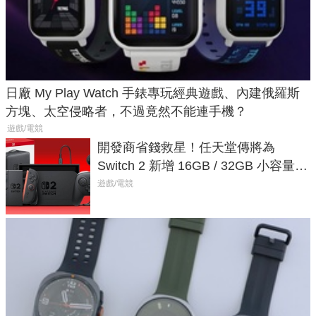
日廠 My Play Watch 手錶專玩經典遊戲、內建俄羅斯
方塊、太空侵略者，不過竟然不能連手機？
遊戲/電競
開發商省錢救星！任天堂傳將為
Switch 2 新增 16GB / 32GB 小容量遊
戲卡的選擇
遊戲/電競