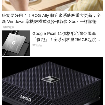
終於要好用了！ROG Ally 將迎來系統級重大更新，全
新 Windows 掌機殼模式讓操作就像 Xbox 一樣順暢
遊戲/電競
Google Pixel 11價格配色遭亞馬遜
「偷跑」！全系列容量256GB起跳、
頂規摺疊機價位逼近7萬
3C新品