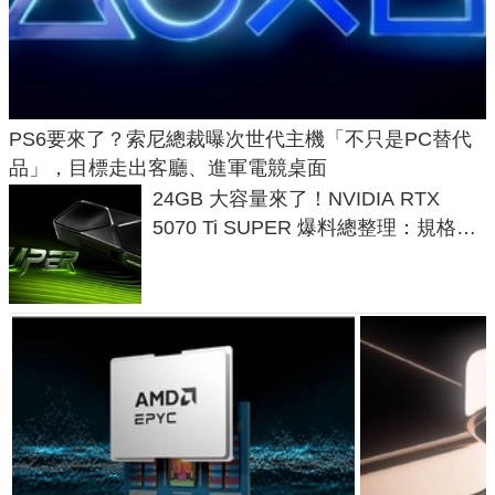
PS6要來了？索尼總裁曝次世代主機「不只是PC替代
品」，目標走出客廳、進軍電競桌面
24GB 大容量來了！NVIDIA RTX
5070 Ti SUPER 爆料總整理：規格、
功耗、上市時間