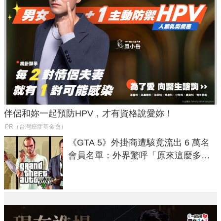
伴侶和妳一起預防HPV，才有資格說愛妳！
PR（台灣癌症基金會）
《GTA 5》外掛商遭駭竟流出 6 萬名
會員名單：外界驚呼「原來這麼多人
在開掛！」