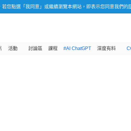
，若您點選「我同意」或繼續瀏覽本網站，即表示您同意我們的
片
活動
討論區
課程
#AI ChatGPT
深度有料
C