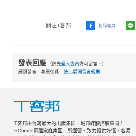
關注T客邦
粉絲專頁
發表回應
（請先
登入會員
方可留言。)
謹慎發言，尊重彼此。
按此展開留言規則
T客邦由台灣最大的出版集團「城邦媒體控股集團 /
PChome電腦家庭集團」所經營，致力提供好懂、容易