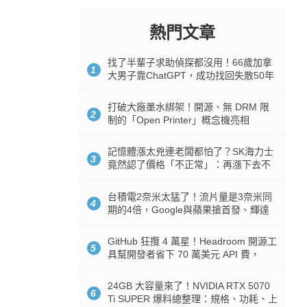
熱門文章
找了半輩子求助偵探都沒用！66歲加拿
1
大男子靠ChatGPT，成功找回失散50年
家人
打破大廠墨水綁架！開源、無 DRM 限
2
制的「Open Printer」概念機亮相
記憶體漲太兇連老闆都怕了？SK海力士
3
竟然認了價格「不正常」：再漲下去不
是好事
台積電2奈米太猛了！流片量是3奈米同
4
期的4倍，Google與蘋果搶首發、輝達
與AMD排隊等產能
GitHub 狂攬 4 萬星！Headroom 開源工
5
具幫開發者省下 70 萬美元 API 費，
Token 消耗暴降 92%
24GB 大容量來了！NVIDIA RTX 5070
6
Ti SUPER 爆料總整理：規格、功耗、上