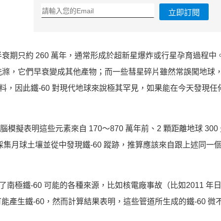
立即訂閱
，半衰期只約 260 萬年，通常形成於超新星爆炸或行星孕育過程中
時間洗滌，它們早衰變成其他產物；而一些彗星碎片雖然常誤闖地球
料，因此鐵-60 對現代地球來說極其罕見，如果能在今天發現任何
模擬表明這些元素來自 170～870 萬年前、2 顆距離地球 300
曾採集月球土壤並從中發現鐵-60 蹤跡，推算應該來自跟上述同一
了南極鐵-60 可能的各種來源，比如核電廠事故（比如2011 年
產生鐵-60，然而計算結果表明，這些管道所生成的鐵-60 微