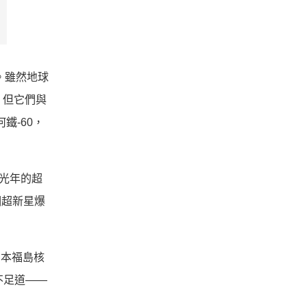
。雖然地球
，但它們與
鐵-60，
 光年的超
個超新星爆
日本福島核
不足道——