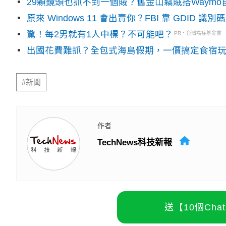
29顆鏡頭也抓不到一個賊？舊金山竊賊搭Waym
原來 Windows 11 會出賣你？FBI 靠 GDID 
驚！每2男就有1人中標？不可能吧？
PR・台灣癌症基金會
出國花費難抓？全包式海島假期，一價搞定食宿
#新聞
作者
TechNews科技新報
送【10個Ch