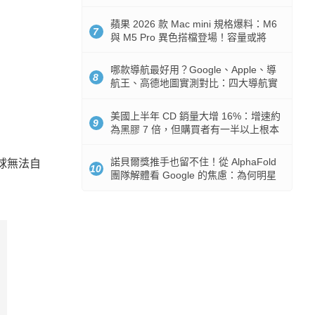
市時間
蘋果 2026 款 Mac mini 規格爆料：M6
7
與 M5 Pro 異色搭檔登場！容量或將
512GB 起跳
哪款導航最好用？Google、Apple、導
8
航王、高德地圖實測對比：四大導航實
測懶人包
美國上半年 CD 銷量大增 16%：增速約
9
為黑膠 7 倍，但購買者有一半以上根本
沒有播放器
諾貝爾獎推手也留不住！從 AlphaFold
球無法自
10
團隊解體看 Google 的焦慮：為何明星
實驗室要為 Gemini 讓路？