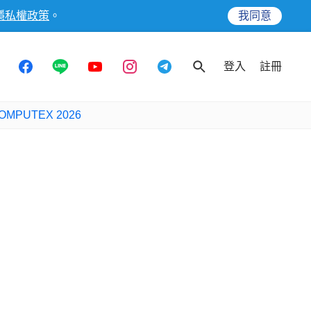
隱私權政策
。
我同意
登入
註冊
OMPUTEX 2026