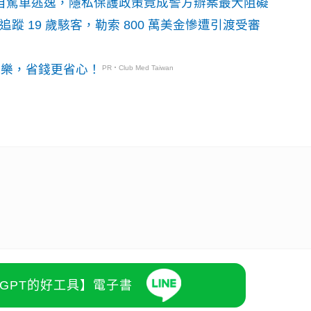
o自駕車逃逸，隱私保護政策竟成警方辦案最大阻礙
識別碼追蹤 19 歲駭客，勒索 800 萬美金慘遭引渡受審
玩樂，省錢更省心！
PR・Club Med Taiwan
atGPT的好工具】電子書