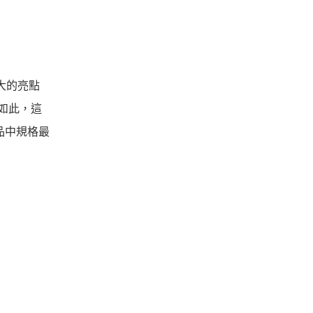
最大的亮點
如此，這
品中規格最