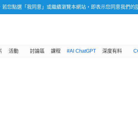
，若您點選「我同意」或繼續瀏覽本網站，即表示您同意我們的
片
活動
討論區
課程
#AI ChatGPT
深度有料
C