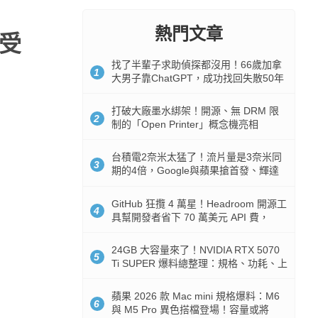
熱門文章
感受
找了半輩子求助偵探都沒用！66歲加拿
1
大男子靠ChatGPT，成功找回失散50年
家人
打破大廠墨水綁架！開源、無 DRM 限
2
制的「Open Printer」概念機亮相
台積電2奈米太猛了！流片量是3奈米同
3
期的4倍，Google與蘋果搶首發、輝達
與AMD排隊等產能
GitHub 狂攬 4 萬星！Headroom 開源工
4
具幫開發者省下 70 萬美元 API 費，
Token 消耗暴降 92%
24GB 大容量來了！NVIDIA RTX 5070
5
Ti SUPER 爆料總整理：規格、功耗、上
市時間
蘋果 2026 款 Mac mini 規格爆料：M6
6
與 M5 Pro 異色搭檔登場！容量或將