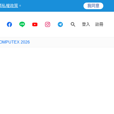
隱私權政策
。
我同意
登入
註冊
OMPUTEX 2026