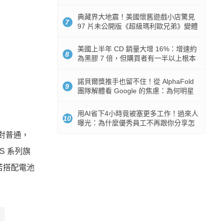
512GB 起跳
典藏界大地震！美國懷舊遊戲小店驚見
7
97 片未公開版《超級瑪利歐兄弟》變體
任天堂卡帶
美國上半年 CD 銷量大增 16%：增速約
8
為黑膠 7 倍，但購買者有一半以上根本
沒有播放器
諾貝爾獎推手也留不住！從 AlphaFold
9
團隊解體看 Google 的焦慮：為何明星
實驗室要為 Gemini 讓路？
用AI省下4小時竟被塞更多工作！過來人
10
曝光：為什麼優秀員工不再跟你分享怎
麼使用AI
對普通，
S 系列旗
若搭配電池