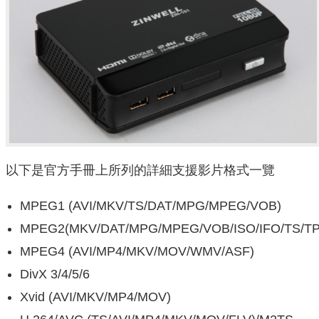
以下是官方手冊上所列的詳細支援影片格式一覽
MPEG1 (AVI/MKV/TS/DAT/MPG/MPEG/VOB)
MPEG2(MKV/DAT/MPG/MPEG/VOB/ISO/IFO/TS/TP
MPEG4 (AVI/MP4/MKV/MOV/WMV/ASF)
DivX 3/4/5/6
Xvid (AVI/MKV/MP4/MOV)