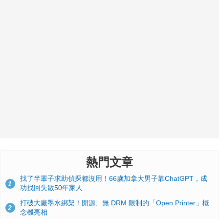
熱門文章
找了半輩子求助偵探都沒用！66歲加拿大男子靠ChatGPT，成
1
功找回失散50年家人
打破大廠墨水綁架！開源、無 DRM 限制的「Open Printer」概
2
念機亮相