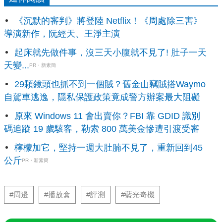
《沉默的審判》將登陸 Netflix！《周處除三害》
導演新作，阮經天、王淨主演
起床就先做件事，沒三天小腹就不見了! 肚子一天
天變...
PR・新素簡
29顆鏡頭也抓不到一個賊？舊金山竊賊搭Waymo
自駕車逃逸，隱私保護政策竟成警方辦案最大阻礙
原來 Windows 11 會出賣你？FBI 靠 GDID 識別
碼追蹤 19 歲駭客，勒索 800 萬美金慘遭引渡受審
檸檬加它，堅持一週大肚腩不見了，重新回到45
公斤
PR・新素簡
#周邊
#播放盒
#評測
#藍光奇機