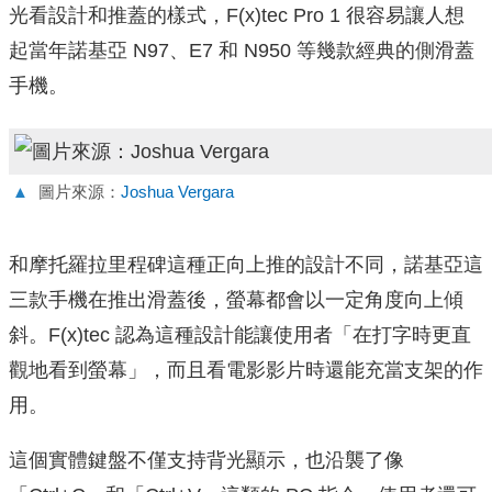
光看設計和推蓋的樣式，F(x)tec Pro 1 很容易讓人想
起當年諾基亞 N97、E7 和 N950 等幾款經典的側滑蓋
手機。
▲
圖片來源：
Joshua Vergara
和摩托羅拉里程碑這種正向上推的設計不同，諾基亞這
三款手機在推出滑蓋後，螢幕都會以一定角度向上傾
斜。F(x)tec 認為這種設計能讓使用者「在打字時更直
觀地看到螢幕」，而且看電影影片時還能充當支架的作
用。
這個實體鍵盤不僅支持背光顯示，也沿襲了像