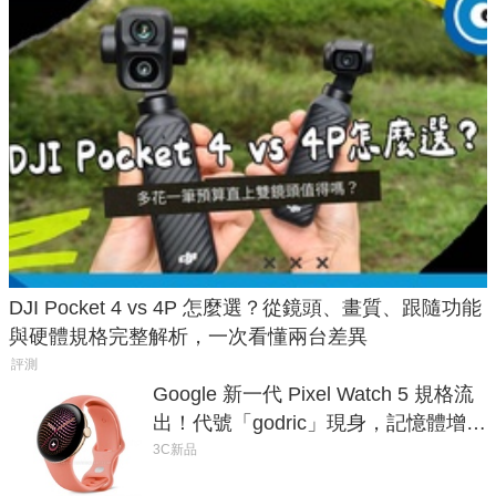
DJI Pocket 4 vs 4P 怎麼選？從鏡頭、畫質、跟隨功能
與硬體規格完整解析，一次看懂兩台差異
評測
Google 新一代 Pixel Watch 5 規格流
出！代號「godric」現身，記憶體增強
鎖定 AI 應用
3C新品