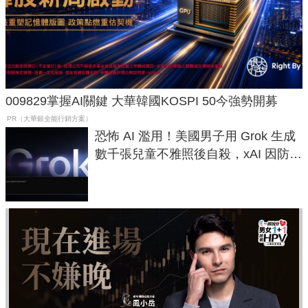
009829掌握AI關鍵 大華韓國KOSPI 50今強勢開募
PR（大華銀全能行銷方案）
恐怖 AI 濫用！美國男子用 Grok 生成
數千張兒童不雅照後自殺，xAI 因防護
失靈與不配合警方遭起訴