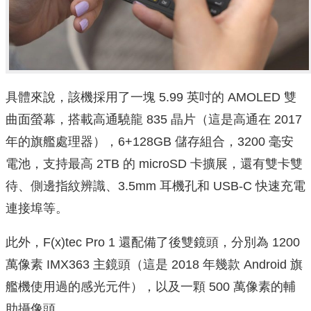
具體來說，該機採用了一塊 5.99 英吋的 AMOLED 雙
曲面螢幕，搭載高通驍龍 835 晶片（這是高通在 2017
年的旗艦處理器），6+128GB 儲存組合，3200 毫安
電池，支持最高 2TB 的 microSD 卡擴展，還有雙卡雙
待、側邊指紋辨識、3.5mm 耳機孔和 USB-C 快速充電
連接埠等。
此外，F(x)tec Pro 1 還配備了後雙鏡頭，分別為 1200
萬像素 IMX363 主鏡頭（這是 2018 年幾款 Android 旗
艦機使用過的感光元件），以及一顆 500 萬像素的輔
助攝像頭。