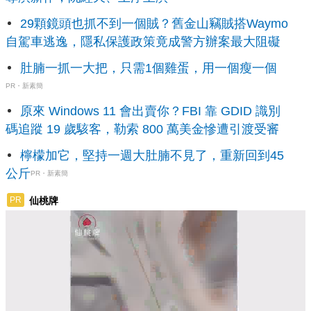
29顆鏡頭也抓不到一個賊？舊金山竊賊搭Waymo
自駕車逃逸，隱私保護政策竟成警方辦案最大阻礙
肚腩一抓一大把，只需1個雞蛋，用一個瘦一個
PR・新素簡
原來 Windows 11 會出賣你？FBI 靠 GDID 識別
碼追蹤 19 歲駭客，勒索 800 萬美金慘遭引渡受審
檸檬加它，堅持一週大肚腩不見了，重新回到45
公斤
PR・新素簡
仙桃牌
PR