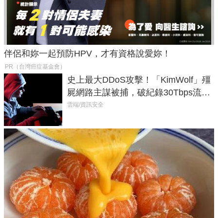
伴侶和妳一起預防HPV，才有資格說愛妳！
PR（台灣癌症基金會）
史上最大DDoS攻擊！「KimWolf」殭
屍網路主謀被捕，破紀錄30Tbps流量
癱瘓全球！
雲端/資訊安全