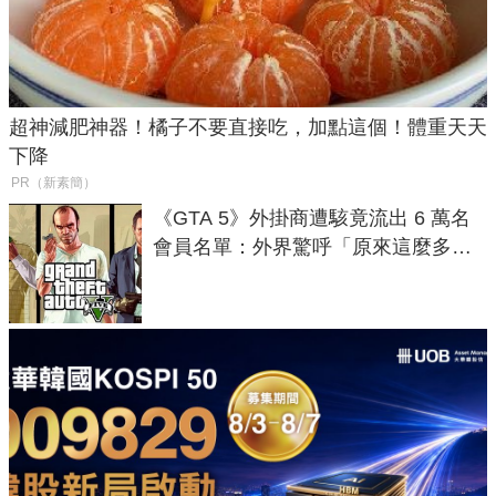
超神減肥神器！橘子不要直接吃，加點這個！體重天天
下降
PR（新素簡）
《GTA 5》外掛商遭駭竟流出 6 萬名
會員名單：外界驚呼「原來這麼多人
在開掛！」