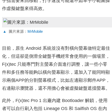
手指需要來回移動，打字速度可能還不如單手小範圍操
作虛擬鍵盤來得高效。
▲
圖片來源：
MrMobile
目前，原生 Android 系統並沒有對橫向螢幕做特定最佳
化，但這卻是側滑全鍵盤手機經常會使用的一個場景，
F(x)tec 只能專門對主螢幕介面進行調整，讓一些小零
件和多任務等能夠以橫向螢幕顯示，還加入了能同時顯
示兩個APP的分割螢幕模式，比如左邊顯示郵件APP，
右邊顯示瀏覽器，還不用擔心會被虛擬鍵盤遮擋螢幕。
此外，F(x)tec Pro 1 出廠內建 Bootloader 解鎖，使用
者可以自行刷入包括 Lineage OS 和 Sailfish OS 在內