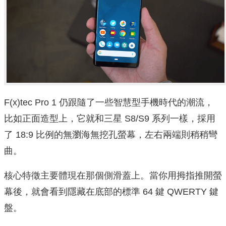
F(x)tec Pro 1 仍跟隨了一些智慧型手機時代的潮流，
比如正面造型上，它就和三星 S8/S9 系列一樣，採用
了 18:9 比例的無瀏海無挖孔螢幕，左右兩端則稍稍彎
曲。
核心特徵主要體現在那個側滑蓋上。當你用拇指推開螢
幕後，就會看到隱藏在底部的標準 64 鍵 QWERTY 鍵
盤。