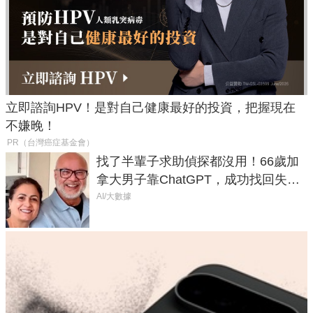
立即諮詢HPV！是對自己健康最好的投資，把握現在
不嫌晚！
PR（台灣癌症基金會）
找了半輩子求助偵探都沒用！66歲加
拿大男子靠ChatGPT，成功找回失散
50年家人
AI/大數據