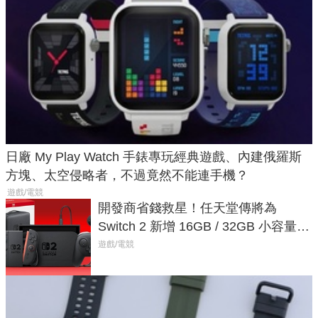
日廠 My Play Watch 手錶專玩經典遊戲、內建俄羅斯
方塊、太空侵略者，不過竟然不能連手機？
遊戲/電競
開發商省錢救星！任天堂傳將為
Switch 2 新增 16GB / 32GB 小容量遊
戲卡的選擇
遊戲/電競