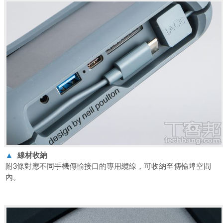
▲
線材收納
附3條對應不同手機傳輸接口的專用纜線，可收納至傳輸埠空間
內。