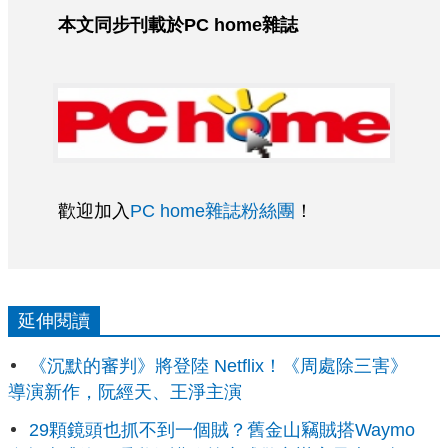
本文同步刊載於PC home雜誌
歡迎加入
PC home雜誌粉絲團
！
延伸閱讀
《沉默的審判》將登陸 Netflix！《周處除三害》
導演新作，阮經天、王淨主演
29顆鏡頭也抓不到一個賊？舊金山竊賊搭Waymo