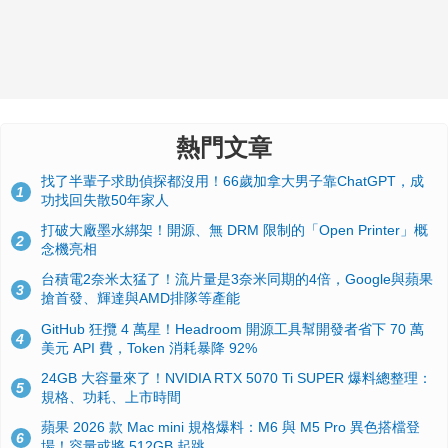
熱門文章
找了半輩子求助偵探都沒用！66歲加拿大男子靠ChatGPT，成
1
功找回失散50年家人
打破大廠墨水綁架！開源、無 DRM 限制的「Open Printer」概
2
念機亮相
台積電2奈米太猛了！流片量是3奈米同期的4倍，Google與蘋果
3
搶首發、輝達與AMD排隊等產能
GitHub 狂攬 4 萬星！Headroom 開源工具幫開發者省下 70 萬
4
美元 API 費，Token 消耗暴降 92%
24GB 大容量來了！NVIDIA RTX 5070 Ti SUPER 爆料總整理：
5
規格、功耗、上市時間
蘋果 2026 款 Mac mini 規格爆料：M6 與 M5 Pro 異色搭檔登
6
場！容量或將 512GB 起跳