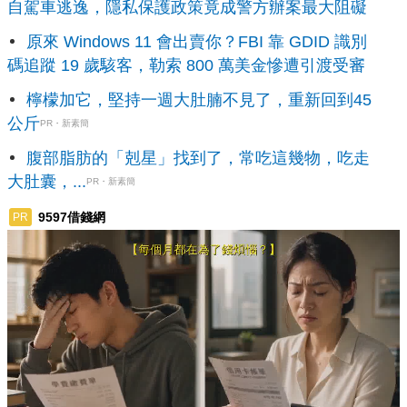
自駕車逃逸，隱私保護政策竟成警方辦案最大阻礙
原來 Windows 11 會出賣你？FBI 靠 GDID 識別
碼追蹤 19 歲駭客，勒索 800 萬美金慘遭引渡受審
檸檬加它，堅持一週大肚腩不見了，重新回到45
公斤
PR・新素簡
腹部脂肪的「剋星」找到了，常吃這幾物，吃走
大肚囊，...
PR・新素簡
9597借錢網
PR