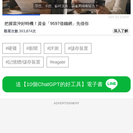
ads by popIn
把握當沖好時機！資金「9597借錢網」先借你
深入了解
觀看次數 303,874次
#硬碟
#新聞
#評測
#儲存裝置
#記憶體/儲存裝置
#eagate
送【10個ChatGPT的好工具】電子書
ADVERTISEMENT