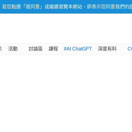
，若您點選「我同意」或繼續瀏覽本網站，即表示您同意我們的
片
活動
討論區
課程
#AI ChatGPT
深度有料
C