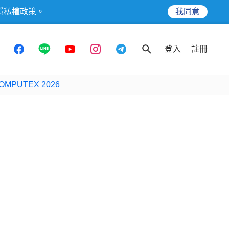
隱私權政策
。
我同意
登入
註冊
OMPUTEX 2026