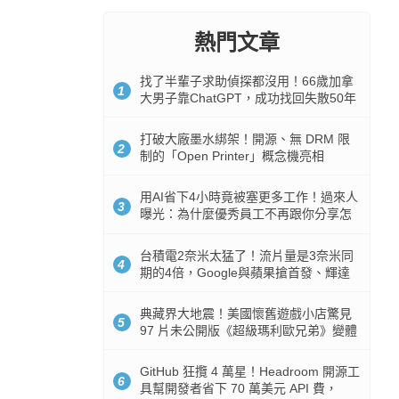
熱門文章
找了半輩子求助偵探都沒用！66歲加拿
1
大男子靠ChatGPT，成功找回失散50年
家人
打破大廠墨水綁架！開源、無 DRM 限
2
制的「Open Printer」概念機亮相
用AI省下4小時竟被塞更多工作！過來人
3
曝光：為什麼優秀員工不再跟你分享怎
麼使用AI
台積電2奈米太猛了！流片量是3奈米同
4
期的4倍，Google與蘋果搶首發、輝達
與AMD排隊等產能
典藏界大地震！美國懷舊遊戲小店驚見
5
97 片未公開版《超級瑪利歐兄弟》變體
任天堂卡帶
GitHub 狂攬 4 萬星！Headroom 開源工
6
具幫開發者省下 70 萬美元 API 費，