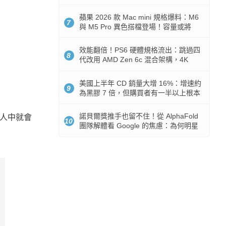
Token 消耗暴降 92%
蘋果 2026 款 Mac mini 規格爆料：M6
7
與 M5 Pro 異色搭檔登場！容量或將
512GB 起跳
效能翻倍！PS6 硬體規格流出：跳過四
8
代改用 AMD Zen 6c 混合架構，4K
120fps 與全光追時代來臨
美國上半年 CD 銷量大增 16%：增速約
9
為黑膠 7 倍，但購買者有一半以上根本
沒有播放器
諾貝爾獎推手也留不住！從 AlphaFold
個人中就會
10
團隊解體看 Google 的焦慮：為何明星
實驗室要為 Gemini 讓路？