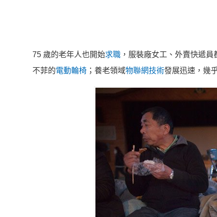
75 歲的老年人也開始
求職
，服裝廠女工、外賣快遞員
不菲的
電動輪椅
；養老領域
物聯網技術
發展迅速，幾