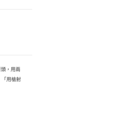
著頭，用兩
：「用槍射