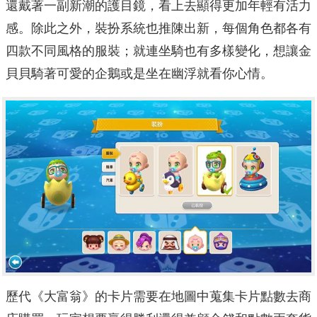
還戴著一副新潮的護目鏡，看上去顯得更加年輕有活力
感。除此之外，裝扮系統也推陳出新，每個角色都各有
四款不同風格的服裝；就連坐騎也有多樣變化，想讓金
貝貝騎著可愛的企鵝或是坐在幽浮就看你心情。
歷代《大富翁》的卡片需要在地圖中蒐集卡片點數去商