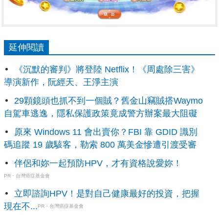
延伸閱讀
《沉默的審判》將登陸 Netflix！《周處除三害》
導演新作，阮經天、王淨主演
29顆鏡頭也抓不到一個賊？舊金山竊賊搭Waymo
自駕車逃逸，隱私保護政策竟成警方辦案最大阻礙
原來 Windows 11 會出賣你？FBI 靠 GDID 識別
碼追蹤 19 歲駭客，勒索 800 萬美金慘遭引渡受審
伴侶和妳一起預防HPV，才有資格說愛妳！
PR・台灣癌症基金會
立即諮詢HPV！是對自己健康最好的投資，把握
現在不...
PR・台灣癌症基金會