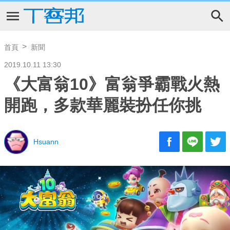
首頁
新聞
2019.10.11 13:30
《大富翁10》富翁爭霸戰火熱
開跑，多款華麗裝扮任你挑
Hsuann