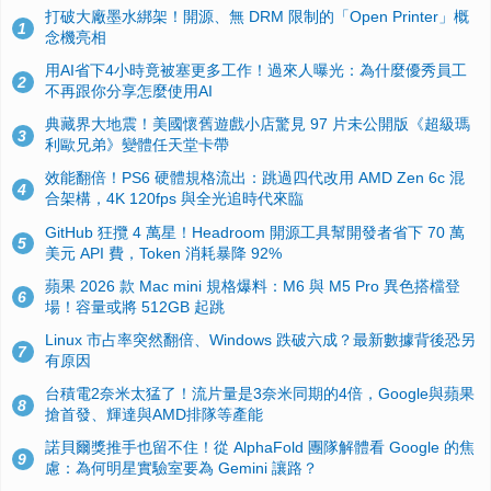
打破大廠墨水綁架！開源、無 DRM 限制的「Open Printer」概
1
念機亮相
用AI省下4小時竟被塞更多工作！過來人曝光：為什麼優秀員工
2
不再跟你分享怎麼使用AI
典藏界大地震！美國懷舊遊戲小店驚見 97 片未公開版《超級瑪
3
利歐兄弟》變體任天堂卡帶
效能翻倍！PS6 硬體規格流出：跳過四代改用 AMD Zen 6c 混
4
合架構，4K 120fps 與全光追時代來臨
GitHub 狂攬 4 萬星！Headroom 開源工具幫開發者省下 70 萬
5
美元 API 費，Token 消耗暴降 92%
蘋果 2026 款 Mac mini 規格爆料：M6 與 M5 Pro 異色搭檔登
6
場！容量或將 512GB 起跳
Linux 市占率突然翻倍、Windows 跌破六成？最新數據背後恐另
7
有原因
台積電2奈米太猛了！流片量是3奈米同期的4倍，Google與蘋果
8
搶首發、輝達與AMD排隊等產能
諾貝爾獎推手也留不住！從 AlphaFold 團隊解體看 Google 的焦
9
慮：為何明星實驗室要為 Gemini 讓路？