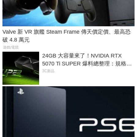
Valve 新 VR 旗艦 Steam Frame 傳天價定價、最高恐
破 4.8 萬元
遊戲/電競
24GB 大容量來了！NVIDIA RTX
5070 Ti SUPER 爆料總整理：規格、
功耗、上市時間
3C新品