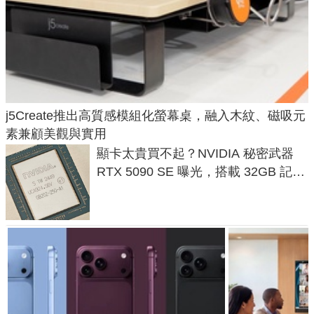
j5Create推出高質感模組化螢幕桌，融入木紋、磁吸元
素兼顧美觀與實用
顯卡太貴買不起？NVIDIA 秘密武器
RTX 5090 SE 曝光，搭載 32GB 記憶
體