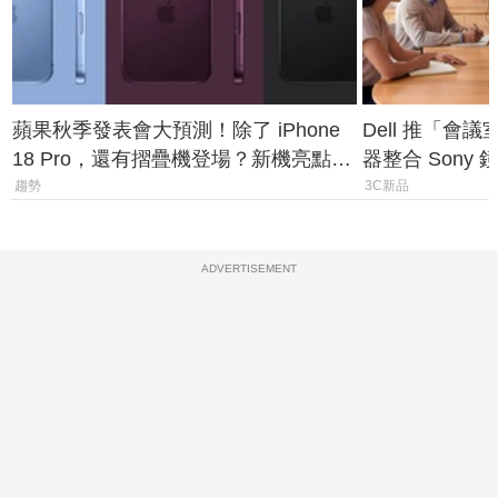
蘋果秋季發表會大預測！除了 iPhone
Dell 推「會
18 Pro，還有摺疊機登場？新機亮點預
器整合 Sony
測一次看
條 USB-C 就
趨勢
3C新品
ADVERTISEMENT