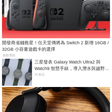
開發商省錢救星！任天堂傳將為 Switch 2 新增 16GB /
32GB 小容量遊戲卡的選擇
遊戲/電競
三星發表 Galaxy Watch Ultra2 與
Watch9 智慧手錶，導入潛水與越野跑
導航功能
3C新品