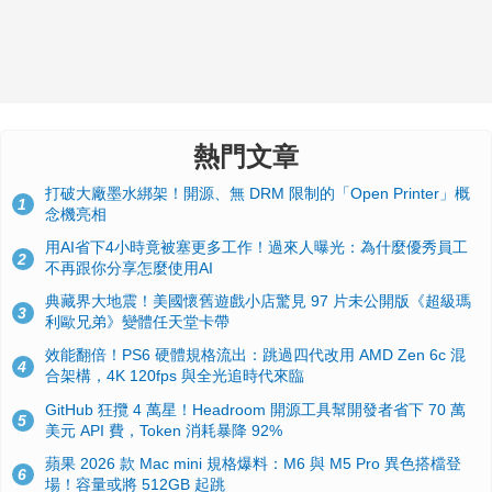
熱門文章
打破大廠墨水綁架！開源、無 DRM 限制的「Open Printer」概
1
念機亮相
用AI省下4小時竟被塞更多工作！過來人曝光：為什麼優秀員工
2
不再跟你分享怎麼使用AI
典藏界大地震！美國懷舊遊戲小店驚見 97 片未公開版《超級瑪
3
利歐兄弟》變體任天堂卡帶
效能翻倍！PS6 硬體規格流出：跳過四代改用 AMD Zen 6c 混
4
合架構，4K 120fps 與全光追時代來臨
GitHub 狂攬 4 萬星！Headroom 開源工具幫開發者省下 70 萬
5
美元 API 費，Token 消耗暴降 92%
蘋果 2026 款 Mac mini 規格爆料：M6 與 M5 Pro 異色搭檔登
6
場！容量或將 512GB 起跳