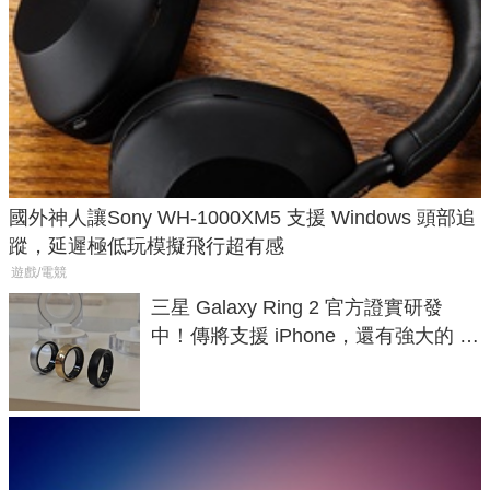
國外神人讓Sony WH-1000XM5 支援 Windows 頭部追
蹤，延遲極低玩模擬飛行超有感
遊戲/電競
三星 Galaxy Ring 2 官方證實研發
中！傳將支援 iPhone，還有強大的 AI
與智慧家電連動功能