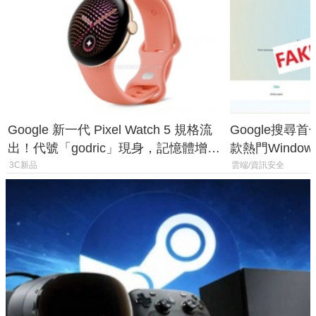
Google 新一代 Pixel Watch 5 規格流
Google搜尋
出！代號「godric」現身，記憶體增強
款熱門Wind
鎖定 AI 應用
機
3C新品
雲端/資訊安全