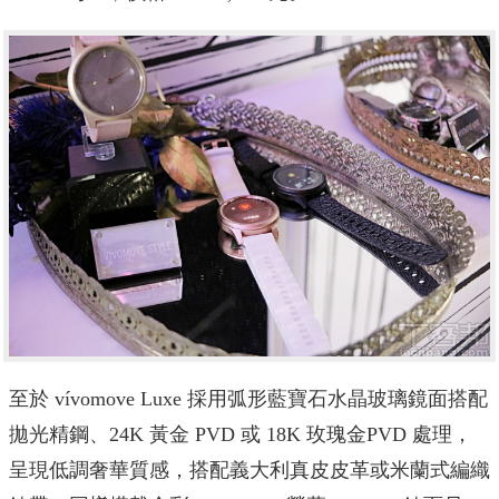
至於 vívomove Luxe 採用弧形藍寶石水晶玻璃鏡面搭配
拋光精鋼、24K 黃金 PVD 或 18K 玫瑰金PVD 處理，
呈現低調奢華質感，搭配義大利真皮皮革或米蘭式編織