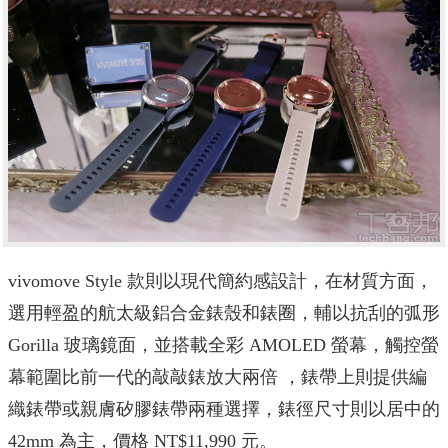
vivomove Style 款則以現代簡約感設計，在材質方面，
選用輕盈的航太級鋁合金錶殼和錶圈，輔以抗刮的弧形
Gorilla 玻璃鏡面，並搭載全彩 AMOLED 螢幕，觸控螢
幕範圍比前一代的敲敲錶放大兩倍 ，錶帶上則提供編
織錶帶或親膚矽膠錶帶兩種選擇，錶徑尺寸則以居中的
42mm 為主，價格 NT$11,990 元。