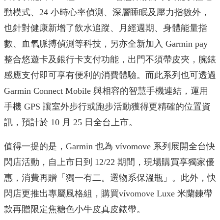
動模式、24 小時心率偵測、深層睡眠及壓力指數外，
也針對健康新增了飲水追蹤、月經週期、身體能量指
數、血氧脈搏偵測等科技，另亦全新加入 Garmin pay
整合悠遊卡及銀行卡支付功能，出門不須帶皮夾，腕錶
感應支付即可享有便利的消費體驗。而
此系列也可透過
Garmin Connect Mobile 與相容的智慧手機連結，運用
手機 GPS 讓室外步行或跑步活動獲得更精確的位置資
訊，預計於 10 月 25 日全台上市。
值得一提的是，Garmin 也為 vívomove 系列展開全台快
閃店活動，自上市日到 12/22 期間，現場購買享獨家優
惠，消費再贈「獨一有二。選物系保溫瓶」。此外，快
閃店更推出專屬風格組，購買vívomove Luxe 米蘭鍊帶
款再贈限定焦糖色小牛皮真皮錶帶。