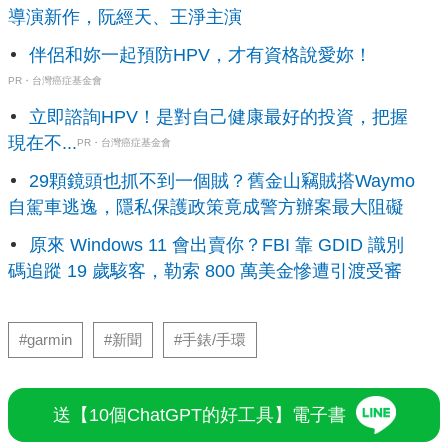
導演新作，阮經天、王淨主演
伴侶和妳一起預防HPV，才有資格說愛妳！
PR・台灣癌症基金會
立即諮詢HPV！是對自己健康最好的投資，把握
現在不...
PR・台灣癌症基金會
29顆鏡頭也抓不到一個賊？舊金山竊賊搭Waymo
自駕車逃逸，隱私保護政策竟成警方辦案最大阻礙
原來 Windows 11 會出賣你？FBI 靠 GDID 識別
碼追蹤 19 歲駭客，勒索 800 萬美金慘遭引渡受審
#garmin
#新聞
#手錶/手環
送【10個ChatGPT的好工具】電子書