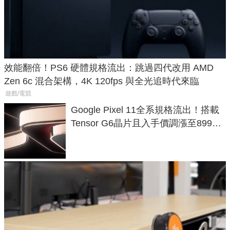
效能翻倍！PS6 硬體規格流出：跳過四代改用 AMD
Zen 6c 混合架構，4K 120fps 與全光追時代來臨
遊戲/電競
Google Pixel 11全系規格流出！搭載
Tensor G6晶片且入手價調漲至899美
元