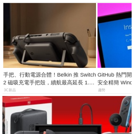
手把、行動電源合體！Belkin 推 Switch
GitHub 熱門
2 磁吸充電手把殼，續航最高延長 1.5
安全精簡 Wind
倍
後台追蹤
3C新品
趨勢