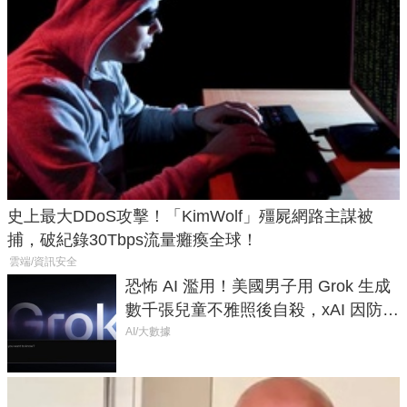
史上最大DDoS攻擊！「KimWolf」殭屍網路主謀被
捕，破紀錄30Tbps流量癱瘓全球！
雲端/資訊安全
恐怖 AI 濫用！美國男子用 Grok 生成
數千張兒童不雅照後自殺，xAI 因防護
失靈與不配合警方遭起訴
AI/大數據