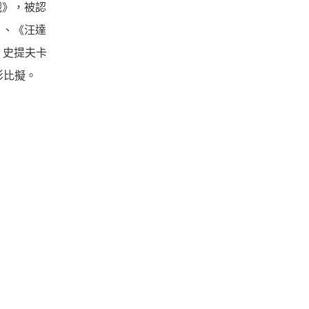
戲》，被認
》、《汪達
、史提夫卡
電影比擬。