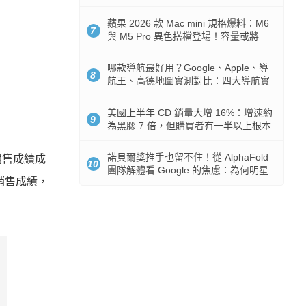
市時間
蘋果 2026 款 Mac mini 規格爆料：M6
7
與 M5 Pro 異色搭檔登場！容量或將
512GB 起跳
哪款導航最好用？Google、Apple、導
8
航王、高德地圖實測對比：四大導航實
測懶人包
美國上半年 CD 銷量大增 16%：增速約
9
為黑膠 7 倍，但購買者有一半以上根本
沒有播放器
諾貝爾獎推手也留不住！從 AlphaFold
銷售成績成
10
團隊解體看 Google 的焦慮：為何明星
銷售成績，
實驗室要為 Gemini 讓路？