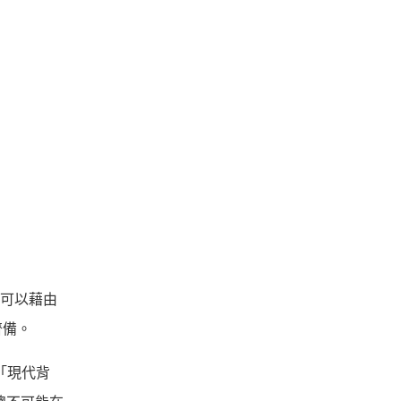
們可以藉由
齊備。
在「現代背