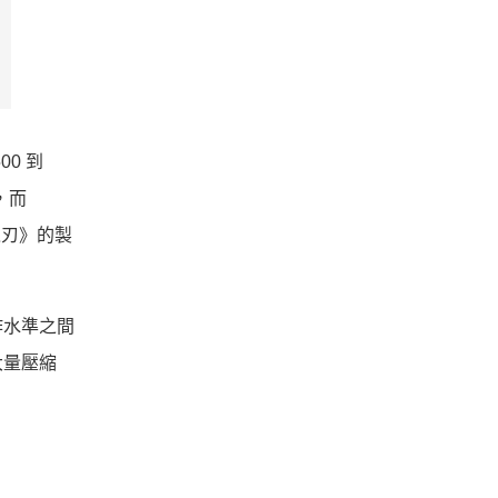
00 到
，而
滅之刃》的製
作水準之間
大量壓縮