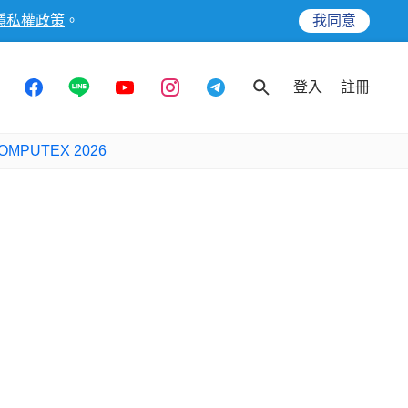
隱私權政策
。
我同意
登入
註冊
OMPUTEX 2026