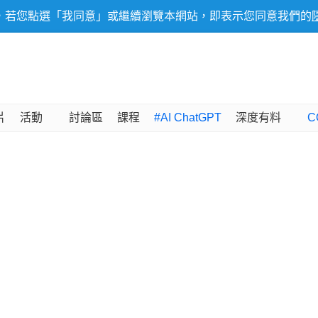
，若您點選「我同意」或繼續瀏覽本網站，即表示您同意我們的
片
活動
討論區
課程
#AI ChatGPT
深度有料
C