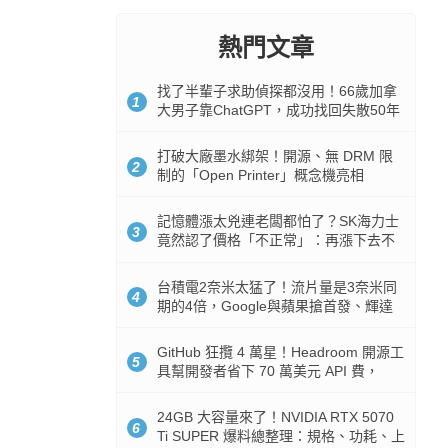
熱門文章
找了半輩子求助偵探都沒用！66歲加拿
1
大男子靠ChatGPT，成功找回失散50年
家人
打破大廠墨水綁架！開源、無 DRM 限
2
制的「Open Printer」概念機亮相
記憶體漲太兇連老闆都怕了？SK海力士
3
竟然認了價格「不正常」：再漲下去不
是好事
台積電2奈米太猛了！流片量是3奈米同
4
期的4倍，Google與蘋果搶首發、輝達
與AMD排隊等產能
GitHub 狂攬 4 萬星！Headroom 開源工
5
具幫開發者省下 70 萬美元 API 費，
Token 消耗暴降 92%
24GB 大容量來了！NVIDIA RTX 5070
6
Ti SUPER 爆料總整理：規格、功耗、上