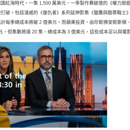
紅海時代，一集 1,500 萬美元、一季製作費破億的《權力遊
被打破。包括漫威的《復仇者》系列延伸影集《獵鷹與酷寒戰士
估計每季總成本將破 2 億美元。而蘋果投資，由珍妮佛安妮斯頓
00 萬美元，但集數將達 20 集，總成本為 3 億美元，這些成本足以與