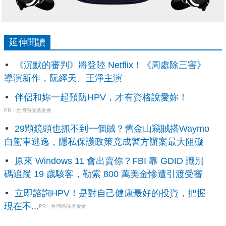
延伸閱讀
《沉默的審判》將登陸 Netflix！《周處除三害》
導演新作，阮經天、王淨主演
伴侶和妳一起預防HPV，才有資格說愛妳！
PR・台灣癌症基金會
29顆鏡頭也抓不到一個賊？舊金山竊賊搭Waymo
自駕車逃逸，隱私保護政策竟成警方辦案最大阻礙
原來 Windows 11 會出賣你？FBI 靠 GDID 識別
碼追蹤 19 歲駭客，勒索 800 萬美金慘遭引渡受審
立即諮詢HPV！是對自己健康最好的投資，把握
現在不...
PR・台灣癌症基金會