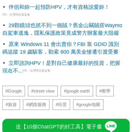
伴侶和妳一起預防HPV，才有資格說愛妳！
PR・台灣癌症基金會
29顆鏡頭也抓不到一個賊？舊金山竊賊搭Waymo
自駕車逃逸，隱私保護政策竟成警方辦案最大阻礙
原來 Windows 11 會出賣你？FBI 靠 GDID 識別
碼追蹤 19 歲駭客，勒索 800 萬美金慘遭引渡受審
立即諮詢HPV！是對自己健康最好的投資，把握
現在不...
PR・台灣癌症基金會
#Google
#street view
#google earth
#教學
#旅遊
#網路服務
#街景
#google地圖
送【10個ChatGPT的好工具】電子書