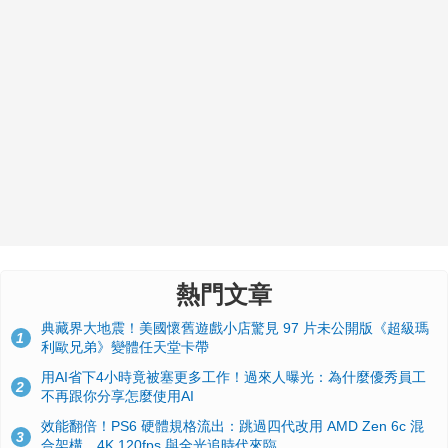
熱門文章
典藏界大地震！美國懷舊遊戲小店驚見 97 片未公開版《超級瑪
1
利歐兄弟》變體任天堂卡帶
用AI省下4小時竟被塞更多工作！過來人曝光：為什麼優秀員工
2
不再跟你分享怎麼使用AI
效能翻倍！PS6 硬體規格流出：跳過四代改用 AMD Zen 6c 混
3
合架構，4K 120fps 與全光追時代來臨