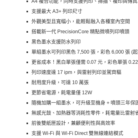
A4 複合功能，同時支援列印、掃描、複印與傳真
支援最大 A3+ 列印尺寸
外觀美型且寬幅小，能輕鬆融入各種室內空間
搭載新一代 PrecisionCore 精點微噴列印噴頭
黑色墨水支援防水列印
單組墨水可列印黑色 7,500 張，彩色 6,000 張 (起
更省成本！黑白單張僅需 0.07 元，彩色單張 0.22 
列印速度達 17 ipm，與雷射列印並駕齊驅
耐用度升級，可達 10 萬張
更節省電源，耗電量僅 12W
隨機加購一組墨水，可升級至機身 + 噴頭三年
無感光鼓、加熱器等消耗性零件，耗電量比雷射省 
前後雙紙匣設計，兼顧便利性與高效率
支援 Wi-Fi 與 Wi-Fi Direct 雙無線連結模式