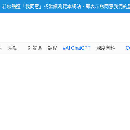
，若您點選「我同意」或繼續瀏覽本網站，即表示您同意我們的
片
活動
討論區
課程
#AI ChatGPT
深度有料
C