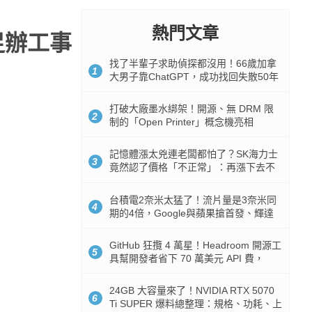
熱門文章
滿足辦工事
找了半輩子求助偵探都沒用！66歲加拿
1
大男子靠ChatGPT，成功找回失散50年
家人
打破大廠墨水綁架！開源、無 DRM 限
2
制的「Open Printer」概念機亮相
記憶體漲太兇連老闆都怕了？SK海力士
3
竟然認了價格「不正常」：再漲下去不
是好事
台積電2奈米太猛了！流片量是3奈米同
4
期的4倍，Google與蘋果搶首發、輝達
與AMD排隊等產能
GitHub 狂攬 4 萬星！Headroom 開源工
5
具幫開發者省下 70 萬美元 API 費，
Token 消耗暴降 92%
24GB 大容量來了！NVIDIA RTX 5070
6
Ti SUPER 爆料總整理：規格、功耗、上