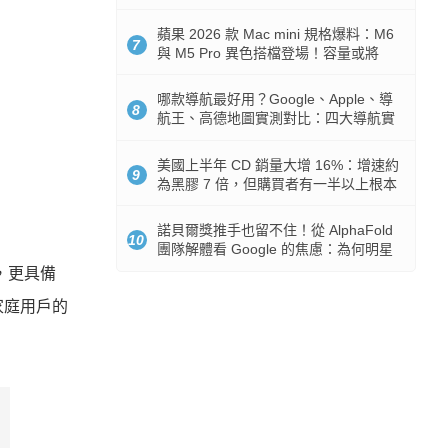
市時間
蘋果 2026 款 Mac mini 規格爆料：M6
7
與 M5 Pro 異色搭檔登場！容量或將
512GB 起跳
哪款導航最好用？Google、Apple、導
8
航王、高德地圖實測對比：四大導航實
測懶人包
美國上半年 CD 銷量大增 16%：增速約
9
為黑膠 7 倍，但購買者有一半以上根本
沒有播放器
諾貝爾獎推手也留不住！從 AlphaFold
10
團隊解體看 Google 的焦慮：為何明星
實驗室要為 Gemini 讓路？
能，更具備
家庭用戶的