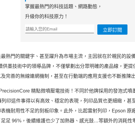
掌握最熱門的科技話題、網路動態，
升級你的科技原力！
立即訂閱
是最熱門的關鍵字、甚至躍升為市場主流，主因就在於親民的設
廠連續供墨技術中的領導品牌，不僅擘劃出分眾明確的產品線，更提
以及完善的無線連網機制，甚至在行動端的應用支援也不斷推陳
PrecisionCore 精點微噴壓電技術！不同於他牌採用的發泡式
此讓列印這件事得以有高效、穩定的表現，列印品質也更細緻，甚
機耐用性不足的刻板印象。此外，比起雷射列印，Epson 原
足足 96%，後續維護也少了加熱器、感光鼓…等額外的消耗性