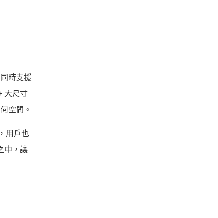
能，同時支援
 大尺寸
任何空間。
外，用戶也
程之中，讓