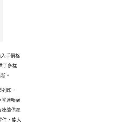
備入手價格
供了多樣
出新。
噴墨列印，
至就連噴頭
廠連續供墨
零件，能大