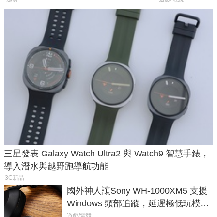
後台追蹤
過竟然不能連
三星發表 Galaxy Watch Ultra2 與 Watch9 智慧手錶，
導入潛水與越野跑導航功能
3C新品
國外神人讓Sony WH-1000XM5 支援
Windows 頭部追蹤，延遲極低玩模擬
飛行超有感
遊戲/電競