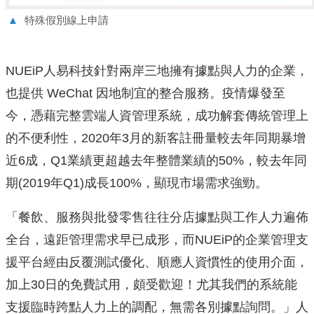
▲
特殊假別線上申請
NUEiP人易科技針對兩岸三地擁有據點與人力的企業，
也提供 WeChat 因地制宜的整合服務。疫情爆發至
今，憑藉完整雲端人資管理系統，成功解套傳統管理上
的不便利性，2020年3月的新客註冊量較去年同期暴增
近6成，Q1業績更超越去年整體業績的50%，較去年同
期(2019年Q1)成長100%，顯現市場需求強勁。
「餐飲、服務與批發零售往往分店據點與工作人力遍佈
全台，遠距管理需求早已成形，而NUEiP的企業管理支
援平台經由反覆測試優化、順應人資慣性的使用介面，
加上30日的免費試用，頗受歡迎！尤其我們的系統能
支援臨時跨點人力上的調配，無需各別據點詢問。」人