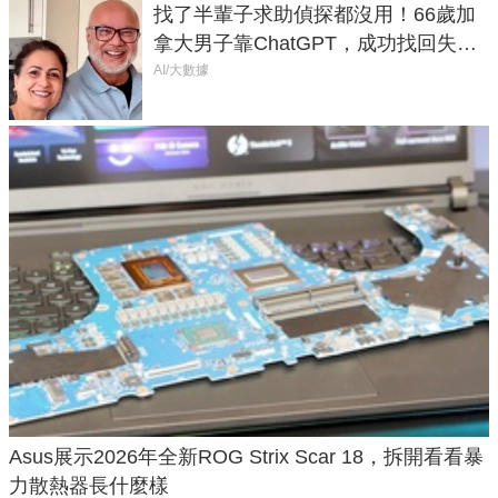
找了半輩子求助偵探都沒用！66歲加
拿大男子靠ChatGPT，成功找回失散
50年家人
AI/大數據
Asus展示2026年全新ROG Strix Scar 18，拆開看看暴
力散熱器長什麼樣