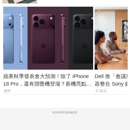
蘋果秋季發表會大預測！除了 iPhone
Dell 推「會
18 Pro，還有摺疊機登場？新機亮點預
器整合 Sony
測一次看
條 USB-C 就
趨勢
3C新品
ADVERTISEMENT