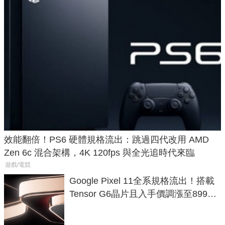
效能翻倍！PS6 硬體規格流出：跳過四代改用 AMD
Zen 6c 混合架構，4K 120fps 與全光追時代來臨
遊戲/電競
Google Pixel 11全系規格流出！搭載
Tensor G6晶片且入手價調漲至899美
元