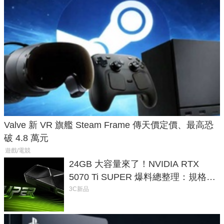
Valve 新 VR 旗艦 Steam Frame 傳天價定價、最高恐
破 4.8 萬元
遊戲/電競
24GB 大容量來了！NVIDIA RTX
5070 Ti SUPER 爆料總整理：規格、
功耗、上市時間
3C新品