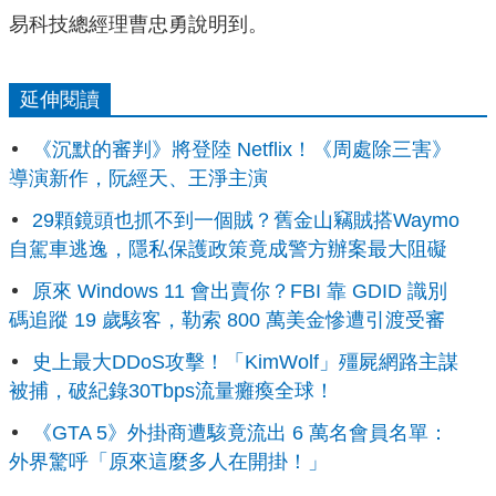
易科技總經理曹忠勇說明到。
延伸閱讀
《沉默的審判》將登陸 Netflix！《周處除三害》
導演新作，阮經天、王淨主演
29顆鏡頭也抓不到一個賊？舊金山竊賊搭Waymo
自駕車逃逸，隱私保護政策竟成警方辦案最大阻礙
原來 Windows 11 會出賣你？FBI 靠 GDID 識別
碼追蹤 19 歲駭客，勒索 800 萬美金慘遭引渡受審
史上最大DDoS攻擊！「KimWolf」殭屍網路主謀
被捕，破紀錄30Tbps流量癱瘓全球！
《GTA 5》外掛商遭駭竟流出 6 萬名會員名單：
外界驚呼「原來這麼多人在開掛！」