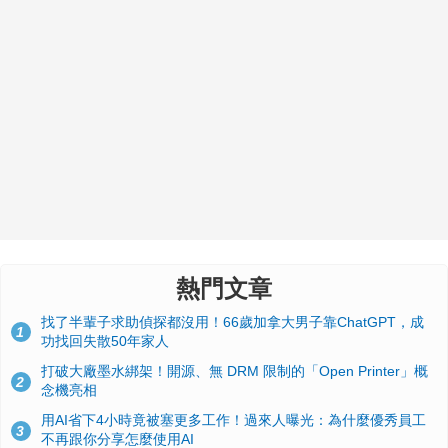
熱門文章
找了半輩子求助偵探都沒用！66歲加拿大男子靠ChatGPT，成
1
功找回失散50年家人
打破大廠墨水綁架！開源、無 DRM 限制的「Open Printer」概
2
念機亮相
用AI省下4小時竟被塞更多工作！過來人曝光：為什麼優秀員工
3
不再跟你分享怎麼使用AI