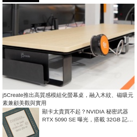
j5Create推出高質感模組化螢幕桌，融入木紋、磁吸元
素兼顧美觀與實用
顯卡太貴買不起？NVIDIA 秘密武器
RTX 5090 SE 曝光，搭載 32GB 記憶
體