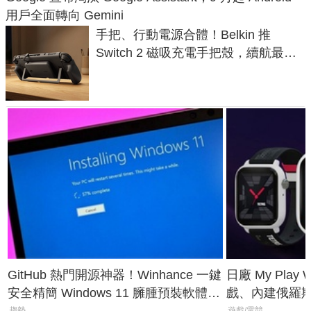
用戶全面轉向 Gemini
手把、行動電源合體！Belkin 推
Switch 2 磁吸充電手把殼，續航最高
延長 1.5 倍
GitHub 熱門開源神器！Winhance 一鍵
日廠 My Play
安全精簡 Windows 11 臃腫預裝軟體與
戲、內建俄羅
趨勢
遊戲/電競