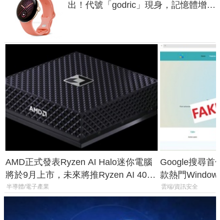
出！代號「godric」現身，記憶體增強
鎖定 AI 應用
AMD正式發表Ryzen AI Halo迷你電腦
Google搜尋
將於9月上市，未來將推Ryzen AI 400
款熱門Wind
Max系列處理器與對應升級版
機
半導體/電子產業
雲端/資訊安全