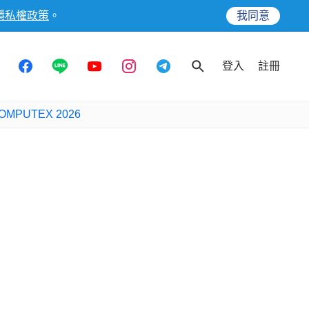
隱私權政策
。
我同意
登入
註冊
OMPUTEX 2026