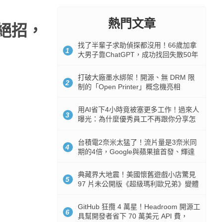
熱門文章
大絕招，
找了半輩子求助偵探都沒用！66歲加拿
1
大男子靠ChatGPT，成功找回失散50年
家人
打破大廠墨水綁架！開源、無 DRM 限
2
制的「Open Printer」概念機亮相
用AI省下4小時竟被塞更多工作！過來人
3
曝光：為什麼優秀員工不再跟你分享怎
麼使用AI
台積電2奈米太猛了！流片量是3奈米同
4
期的4倍，Google與蘋果搶首發、輝達
與AMD排隊等產能
典藏界大地震！美國懷舊遊戲小店驚見
5
97 片未公開版《超級瑪利歐兄弟》變體
任天堂卡帶
GitHub 狂攬 4 萬星！Headroom 開源工
6
具幫開發者省下 70 萬美元 API 費，