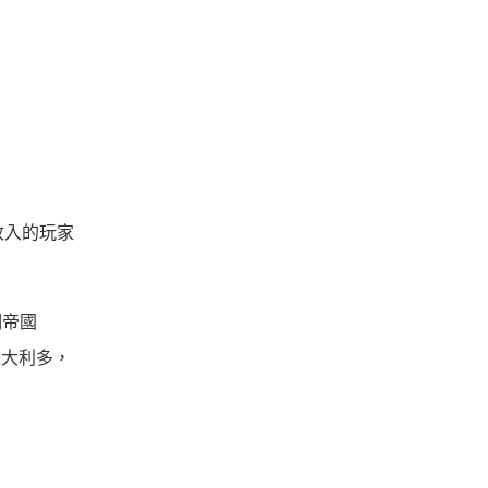
收入的玩家
明帝國
級大利多，