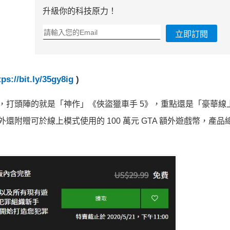
升級你的科技原力！
立即訂閱
tps://bit.ly/35gy8ig
)
費遊戲陣容，打頭陣的就是「神作」《俠盜獵車手 5》，重點還是「豪華
還附贈可於線上模式使用的 100 萬元 GTA 額外遊戲幣，產品