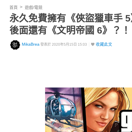
首頁
遊戲/電競
永久免費擁有《俠盜獵車手 5》，E
後面還有《文明帝國 6》？！
MikaBrea
收藏此文
發表於 2020年5月15日 15:03