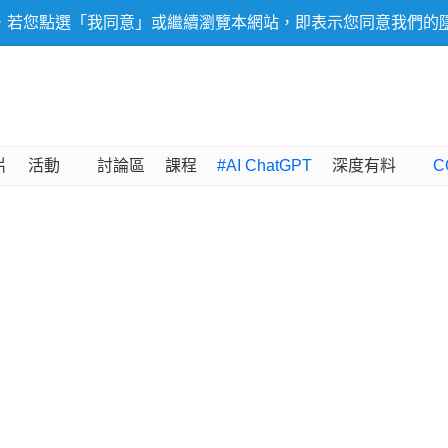
，若您點選「我同意」或繼續瀏覽本網站，即表示您同意我們的
片
活動
討論區
課程
#AI ChatGPT
深度有料
C