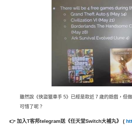
雖然說《俠盜獵車手 5》已經是款近 7 歲的遊戲，
可惜了呢？
👉 加入T客邦telegram送《任天堂Switch大補丸》 (
ht