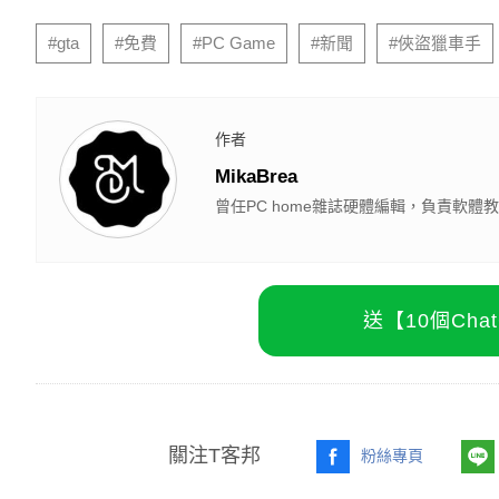
#gta
#免費
#PC Game
#新聞
#俠盜獵車手
作者
MikaBrea
曾任PC home雜誌硬體編輯，負責軟
送【10個Ch
關注T客邦
粉絲專頁