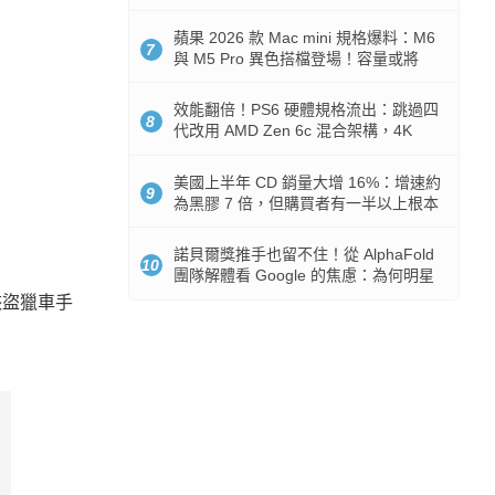
Token 消耗暴降 92%
蘋果 2026 款 Mac mini 規格爆料：M6
7
與 M5 Pro 異色搭檔登場！容量或將
512GB 起跳
效能翻倍！PS6 硬體規格流出：跳過四
8
代改用 AMD Zen 6c 混合架構，4K
120fps 與全光追時代來臨
美國上半年 CD 銷量大增 16%：增速約
9
為黑膠 7 倍，但購買者有一半以上根本
沒有播放器
諾貝爾獎推手也留不住！從 AlphaFold
10
團隊解體看 Google 的焦慮：為何明星
實驗室要為 Gemini 讓路？
俠盜獵車手