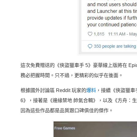
這次免費贈送的《俠盜獵車手 5》豪華線上版將在 Epic Gam
務必把握時間。只不過，更精彩的似乎在後面。
根據國外討論區 Reddit 玩家的
爆料
，接續《俠盜獵車手
6》，接著是《邊緣禁地 帥氣合輯》，以及《方舟：生
因為這些作品都是品質跟口碑俱佳的傑作。