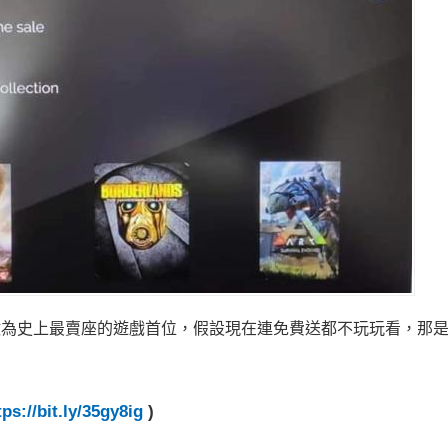
但做為史上最賣座的遊戲首位，假設現在連免費送都不玩玩看，那
tps://bit.ly/35gy8ig
)