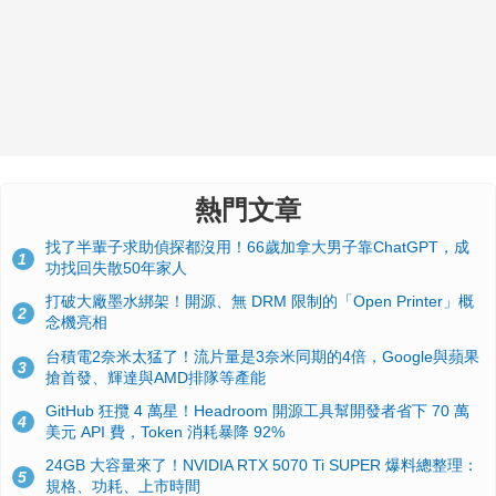
熱門文章
找了半輩子求助偵探都沒用！66歲加拿大男子靠ChatGPT，成
1
功找回失散50年家人
打破大廠墨水綁架！開源、無 DRM 限制的「Open Printer」概
2
念機亮相
台積電2奈米太猛了！流片量是3奈米同期的4倍，Google與蘋果
3
搶首發、輝達與AMD排隊等產能
GitHub 狂攬 4 萬星！Headroom 開源工具幫開發者省下 70 萬
4
美元 API 費，Token 消耗暴降 92%
24GB 大容量來了！NVIDIA RTX 5070 Ti SUPER 爆料總整理：
5
規格、功耗、上市時間