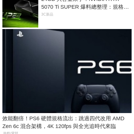
5070 Ti SUPER 爆料總整理：規格、
功耗、上市時間
3C新品
效能翻倍！PS6 硬體規格流出：跳過四代改用 AMD
Zen 6c 混合架構，4K 120fps 與全光追時代來臨
遊戲/電競