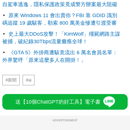
自駕車逃逸，隱私保護政策竟成警方辦案最大阻礙
原來 Windows 11 會出賣你？FBI 靠 GDID 識別
碼追蹤 19 歲駭客，勒索 800 萬美金慘遭引渡受審
史上最大DDoS攻擊！「KimWolf」殭屍網路主謀
被捕，破紀錄30Tbps流量癱瘓全球！
《GTA 5》外掛商遭駭竟流出 6 萬名會員名單：
外界驚呼「原來這麼多人在開掛！」
#新聞
#ai
送【10個ChatGPT的好工具】電子書
ADVERTISEMENT