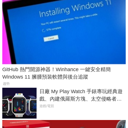
GitHub 熱門開源神器！Winhance 一鍵安全精簡
Windows 11 臃腫預裝軟體與後台追蹤
趨勢
日廠 My Play Watch 手錶專玩經典遊
戲、內建俄羅斯方塊、太空侵略者，
不過竟然不能連手機？
遊戲/電競