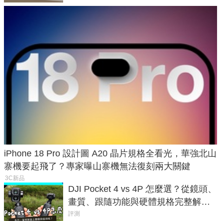
iPhone 18 Pro 設計圖 A20 晶片規格全看光，華強北山
寨機要起飛了？專家曝山寨機無法復刻兩大關鍵
3C新品
DJI Pocket 4 vs 4P 怎麼選？從鏡頭、
畫質、跟隨功能與硬體規格完整解
析，一次看懂兩台差異
評測