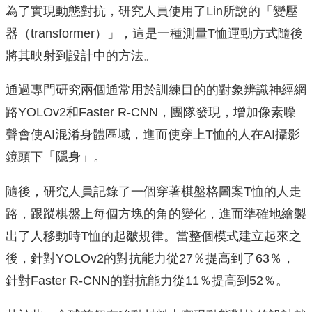
為了實現動態對抗，研究人員使用了Lin所說的「變壓
器（transformer）」，這是一種測量T恤運動方式隨後
將其映射到設計中的方法。
通過專門研究兩個通常用於訓練目的的對象辨識神經網
路YOLOv2和Faster R-CNN，團隊發現，增加像素噪
聲會使AI混淆身體區域，進而使穿上T恤的人在AI攝影
鏡頭下「隱身」。
隨後，研究人員記錄了一個穿著棋盤格圖案T恤的人走
路，跟蹤棋盤上每個方塊的角的變化，進而準確地繪製
出了人移動時T恤的起皺規律。當整個模式建立起來之
後，針對YOLOv2的對抗能力從27％提高到了63％，
針對Faster R-CNN的對抗能力從11％提高到52％。