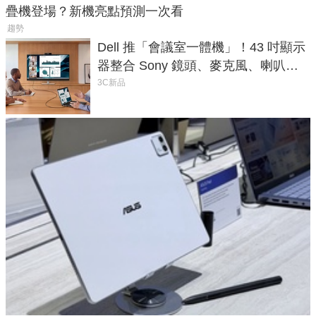
疊機登場？新機亮點預測一次看
趨勢
Dell 推「會議室一體機」！43 吋顯示
器整合 Sony 鏡頭、麥克風、喇叭，
一條 USB-C 就能開會
3C新品