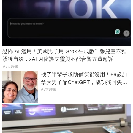
恐怖 AI 濫用！美國男子用 Grok 生成數千張兒童不雅
照後自殺，xAI 因防護失靈與不配合警方遭起訴
AI/大數據
找了半輩子求助偵探都沒用！66歲加
拿大男子靠ChatGPT，成功找回失散
50年家人
AI/大數據