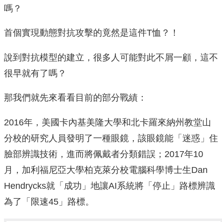
嗎？
首個實現動態對抗攻擊的竟然是這件T恤？！
說到對抗模型的建立，很多人可能對此不屑一顧，這不
很早就有了嗎？
那我們就先來看看目前的部分戰績：
2016年，美國卡內基美隆大學和北卡羅來納州教堂山
分校的研究人員發明了一種眼鏡，該眼鏡能「迷惑」住
臉部辨識技術，進而將佩戴者分類錯誤；2017年10
月，加利福尼亞大學柏克萊分校電腦科學博士生Dan
Hendrycks就「成功」地讓AI系統將「停止」路標辨識
為了「限速45」路標。