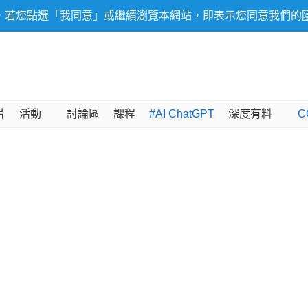
，若您點選「我同意」或繼續瀏覽本網站，即表示您同意我們的
片
活動
討論區
課程
#AI ChatGPT
深度有料
C