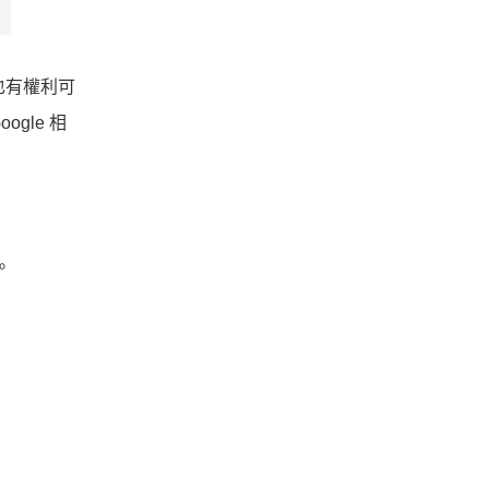
用者也有權利可
gle 相
。