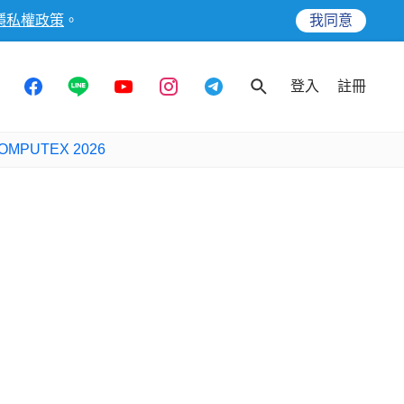
隱私權政策
。
我同意
登入
註冊
OMPUTEX 2026