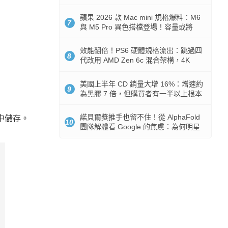
Token 消耗暴降 92%
蘋果 2026 款 Mac mini 規格爆料：M6
7
與 M5 Pro 異色搭檔登場！容量或將
512GB 起跳
效能翻倍！PS6 硬體規格流出：跳過四
8
代改用 AMD Zen 6c 混合架構，4K
120fps 與全光追時代來臨
美國上半年 CD 銷量大增 16%：增速約
9
為黑膠 7 倍，但購買者有一半以上根本
沒有播放器
諾貝爾獎推手也留不住！從 AlphaFold
簿中儲存。
10
團隊解體看 Google 的焦慮：為何明星
實驗室要為 Gemini 讓路？