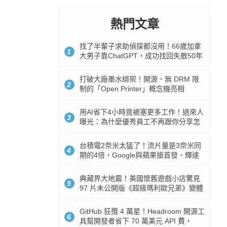
熱門文章
找了半輩子求助偵探都沒用！66歲加拿
1
大男子靠ChatGPT，成功找回失散50年
家人
打破大廠墨水綁架！開源、無 DRM 限
2
制的「Open Printer」概念機亮相
用AI省下4小時竟被塞更多工作！過來人
3
曝光：為什麼優秀員工不再跟你分享怎
麼使用AI
台積電2奈米太猛了！流片量是3奈米同
4
期的4倍，Google與蘋果搶首發、輝達
與AMD排隊等產能
典藏界大地震！美國懷舊遊戲小店驚見
5
97 片未公開版《超級瑪利歐兄弟》變體
任天堂卡帶
GitHub 狂攬 4 萬星！Headroom 開源工
6
具幫開發者省下 70 萬美元 API 費，