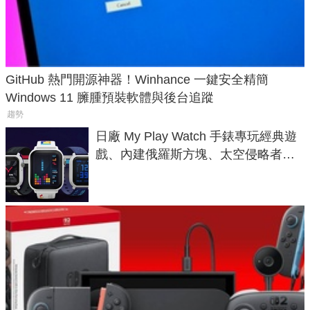
GitHub 熱門開源神器！Winhance 一鍵安全精簡
Windows 11 臃腫預裝軟體與後台追蹤
趨勢
日廠 My Play Watch 手錶專玩經典遊
戲、內建俄羅斯方塊、太空侵略者，
不過竟然不能連手機？