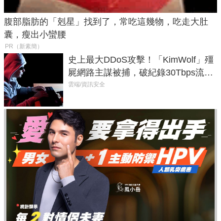
腹部脂肪的「剋星」找到了，常吃這幾物，吃走大肚
囊，瘦出小蠻腰
PR（新素簡）
史上最大DDoS攻擊！「KimWolf」殭
屍網路主謀被捕，破紀錄30Tbps流量
癱瘓全球！
雲端/資訊安全