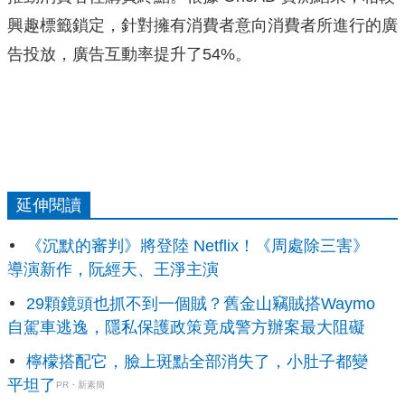
興趣標籤鎖定，針對擁有消費者意向消費者所進行的廣
告投放，廣告互動率提升了54%。
延伸閱讀
《沉默的審判》將登陸 Netflix！《周處除三害》
導演新作，阮經天、王淨主演
29顆鏡頭也抓不到一個賊？舊金山竊賊搭Waymo
自駕車逃逸，隱私保護政策竟成警方辦案最大阻礙
檸檬搭配它，臉上斑點全部消失了，小肚子都變
平坦了
PR・新素簡