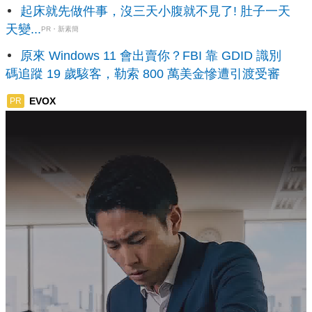
起床就先做件事，沒三天小腹就不見了! 肚子一天
天變...
PR・新素簡
原來 Windows 11 會出賣你？FBI 靠 GDID 識別
碼追蹤 19 歲駭客，勒索 800 萬美金慘遭引渡受審
EVOX
PR