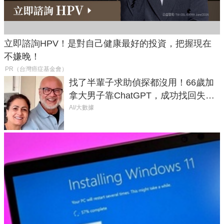
立即諮詢HPV！是對自己健康最好的投資，把握現在
不嫌晚！
PR（台灣癌症基金會）
找了半輩子求助偵探都沒用！66歲加
拿大男子靠ChatGPT，成功找回失散
50年家人
AI/大數據