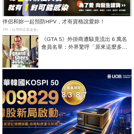
伴侶和妳一起預防HPV，才有資格說愛妳！
PR（台灣癌症基金會）
《GTA 5》外掛商遭駭竟流出 6 萬名
會員名單：外界驚呼「原來這麼多人
在開掛！」