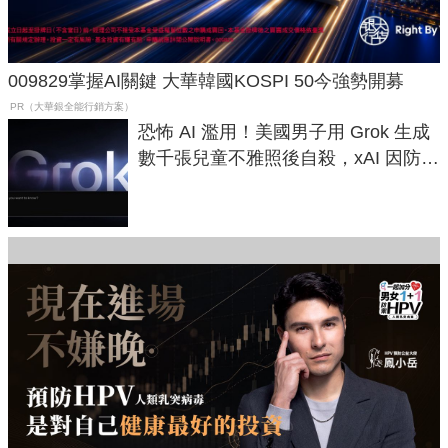
009829掌握AI關鍵 大華韓國KOSPI 50今強勢開募
PR（大華銀全能行銷方案）
恐怖 AI 濫用！美國男子用 Grok 生成
數千張兒童不雅照後自殺，xAI 因防護
失靈與不配合警方遭起訴