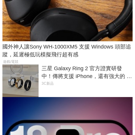
國外神人讓Sony WH-1000XM5 支援 Windows 頭部追
蹤，延遲極低玩模擬飛行超有感
遊戲/電競
三星 Galaxy Ring 2 官方證實研發
中！傳將支援 iPhone，還有強大的 AI
與智慧家電連動功能
3C新品