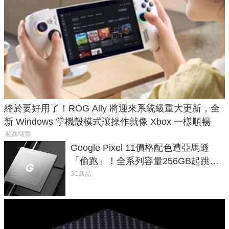
終於要好用了！ROG Ally 將迎來系統級重大更新，全
新 Windows 掌機殼模式讓操作就像 Xbox 一樣順暢
遊戲/電競
Google Pixel 11價格配色遭亞馬遜
「偷跑」！全系列容量256GB起跳、
頂規摺疊機價位逼近7萬
3C新品