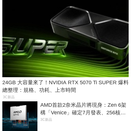
24GB 大容量來了！NVIDIA RTX 5070 Ti SUPER 爆料
總整理：規格、功耗、上市時間
3C新品
AMD首款2奈米晶片將現身：Zen 6架
構「Venice」確定7月發表、256核心
效能大噴發70%
3C新品