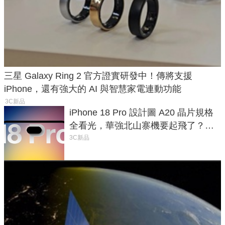
三星 Galaxy Ring 2 官方證實研發中！傳將支援
iPhone，還有強大的 AI 與智慧家電連動功能
3C新品
iPhone 18 Pro 設計圖 A20 晶片規格
全看光，華強北山寨機要起飛了？專
家曝山寨機無法復刻兩大關鍵
3C新品