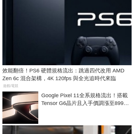
效能翻倍！PS6 硬體規格流出：跳過四代改用 AMD
Zen 6c 混合架構，4K 120fps 與全光追時代來臨
遊戲/電競
Google Pixel 11全系規格流出！搭載
Tensor G6晶片且入手價調漲至899美
元