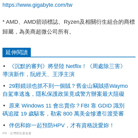
https://www.gigabyte.com/tw
* AMD、AMD箭頭標誌、Ryzen及相關衍生組合的商標
歸屬，為美商超微公司所有。
延伸閱讀
《沉默的審判》將登陸 Netflix！《周處除三害》
導演新作，阮經天、王淨主演
29顆鏡頭也抓不到一個賊？舊金山竊賊搭Waymo
自駕車逃逸，隱私保護政策竟成警方辦案最大阻礙
原來 Windows 11 會出賣你？FBI 靠 GDID 識別
碼追蹤 19 歲駭客，勒索 800 萬美金慘遭引渡受審
伴侶和妳一起預防HPV，才有資格說愛妳！
PR・台灣癌症基金會