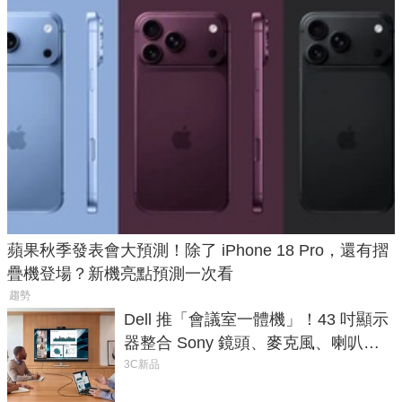
蘋果秋季發表會大預測！除了 iPhone 18 Pro，還有摺
疊機登場？新機亮點預測一次看
趨勢
Dell 推「會議室一體機」！43 吋顯示
器整合 Sony 鏡頭、麥克風、喇叭，
一條 USB-C 就能開會
3C新品