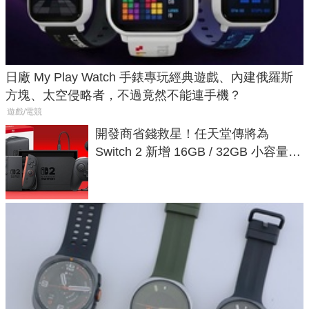
日廠 My Play Watch 手錶專玩經典遊戲、內建俄羅斯
方塊、太空侵略者，不過竟然不能連手機？
遊戲/電競
開發商省錢救星！任天堂傳將為
Switch 2 新增 16GB / 32GB 小容量遊
戲卡的選擇