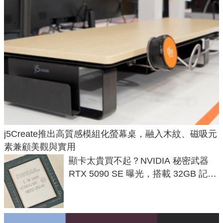
j5Create推出高質感模組化螢幕桌，融入木紋、磁吸元
素兼顧美觀與實用
顯卡太貴買不起？NVIDIA 秘密武器
RTX 5090 SE 曝光，搭載 32GB 記憶
體