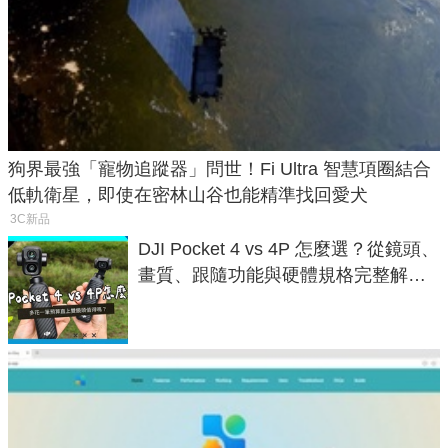
狗界最強「寵物追蹤器」問世！Fi Ultra 智慧項圈結合
低軌衛星，即使在密林山谷也能精準找回愛犬
3C新品
DJI Pocket 4 vs 4P 怎麼選？從鏡頭、
畫質、跟隨功能與硬體規格完整解
析，一次看懂兩台差異