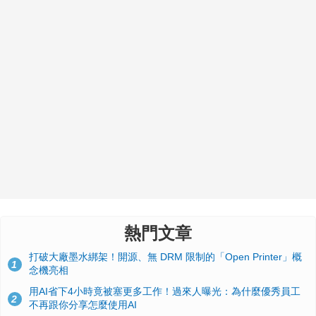
熱門文章
打破大廠墨水綁架！開源、無 DRM 限制的「Open Printer」概
1
念機亮相
用AI省下4小時竟被塞更多工作！過來人曝光：為什麼優秀員工
2
不再跟你分享怎麼使用AI