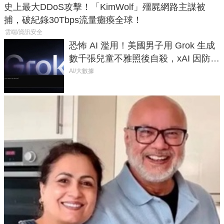
史上最大DDoS攻擊！「KimWolf」殭屍網路主謀被
捕，破紀錄30Tbps流量癱瘓全球！
雲端/資訊安全
恐怖 AI 濫用！美國男子用 Grok 生成
數千張兒童不雅照後自殺，xAI 因防護
失靈與不配合警方遭起訴
AI/大數據