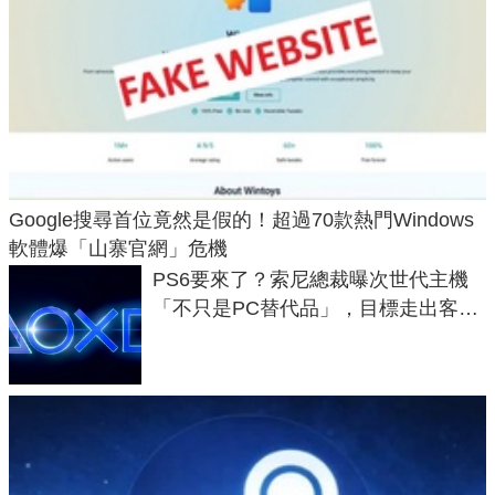
Google搜尋首位竟然是假的！超過70款熱門Windows
軟體爆「山寨官網」危機
PS6要來了？索尼總裁曝次世代主機
「不只是PC替代品」，目標走出客
廳、進軍電競桌面