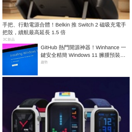
手把、行動電源合體！Belkin 推 Switch 2 磁吸充電手
把殼，續航最高延長 1.5 倍
3C新品
GitHub 熱門開源神器！Winhance 一
鍵安全精簡 Windows 11 臃腫預裝軟
體與後台追蹤
趨勢