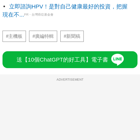
立即諮詢HPV！是對自己健康最好的投資，把握
現在不...
PR・台灣癌症基金會
#主機板
#廣編特輯
#新聞稿
送【10個ChatGPT的好工具】電子書
ADVERTISEMENT