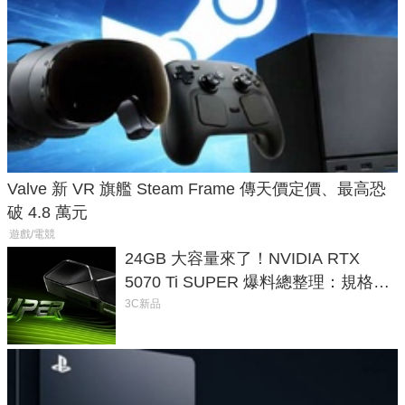
Valve 新 VR 旗艦 Steam Frame 傳天價定價、最高恐
破 4.8 萬元
遊戲/電競
24GB 大容量來了！NVIDIA RTX
5070 Ti SUPER 爆料總整理：規格、
功耗、上市時間
3C新品