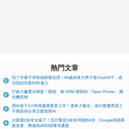
熱門文章
找了半輩子求助偵探都沒用！66歲加拿大男子靠ChatGPT，成
1
功找回失散50年家人
打破大廠墨水綁架！開源、無 DRM 限制的「Open Printer」概
2
念機亮相
用AI省下4小時竟被塞更多工作！過來人曝光：為什麼優秀員工
3
不再跟你分享怎麼使用AI
台積電2奈米太猛了！流片量是3奈米同期的4倍，Google與蘋果
4
搶首發、輝達與AMD排隊等產能