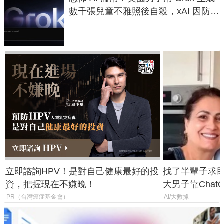
數千張兒童不雅照後自殺，xAI 因防護
失靈與不配合警方遭起訴
立即諮詢HPV！是對自己健康最好的投
找了半輩子求助
資，把握現在不嫌晚！
大男子靠Chat
年家人
PR（台灣癌症基金會）
AI/大數據