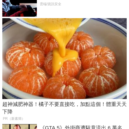
癱瘓全球！
雲端/資訊安全
超神減肥神器！橘子不要直接吃，加點這個！體重天天
下降
PR（新素簡）
《GTA 5》外掛商遭駭竟流出 6 萬名