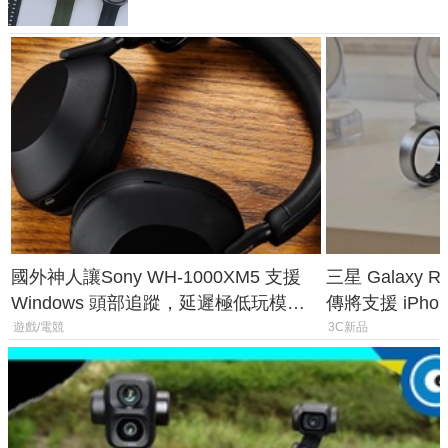
國外神人讓Sony WH-1000XM5 支援
三星 Galaxy 
Windows 頭部追蹤，延遲極低玩模擬
傳將支援 iPho
飛行超有感
慧家電連動功
遊戲/電競
3C新品