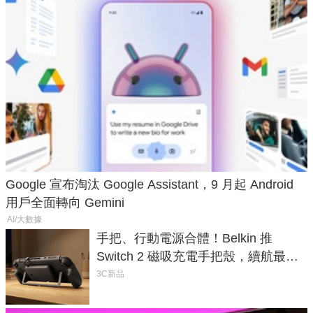
Google 宣布淘汰 Google Assistant，9 月起 Android
用戶全面轉向 Gemini
AI/大數據
手把、行動電源合體！Belkin 推
Switch 2 磁吸充電手把殼，續航最高
延長 1.5 倍
3C新品