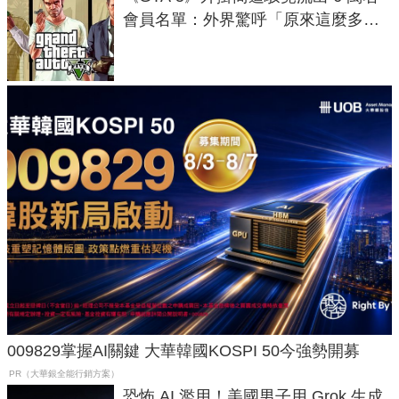
會員名單：外界驚呼「原來這麼多人
在開掛！」
009829掌握AI關鍵 大華韓國KOSPI 50今強勢開募
PR（大華銀全能行銷方案）
恐怖 AI 濫用！美國男子用 Grok 生成