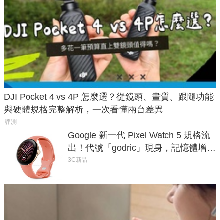
DJI Pocket 4 vs 4P 怎麼選？從鏡頭、畫質、跟隨功能
與硬體規格完整解析，一次看懂兩台差異
評測
Google 新一代 Pixel Watch 5 規格流
出！代號「godric」現身，記憶體增強
鎖定 AI 應用
3C新品