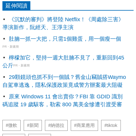
延伸閱讀
《沉默的審判》將登陸 Netflix！《周處除三害》
導演新作，阮經天、王淨主演
肚腩一抓一大把，只需1個雞蛋，用一個瘦一個
PR・新素簡
檸檬加它，堅持一週大肚腩不見了，重新回到45
公斤
PR・新素簡
29顆鏡頭也抓不到一個賊？舊金山竊賊搭Waymo
自駕車逃逸，隱私保護政策竟成警方辦案最大阻礙
原來 Windows 11 會出賣你？FBI 靠 GDID 識別
碼追蹤 19 歲駭客，勒索 800 萬美金慘遭引渡受審
#微軟
#新聞
#納德拉
#商業應用
#tiktok