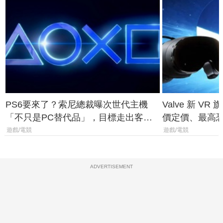
PS6要來了？索尼總裁曝次世代主機
Valve 新 VR 
「不只是PC替代品」，目標走出客
價定價、最高恐破
廳、進軍電競桌面
遊戲/電競
遊戲/電競
ADVERTISEMENT