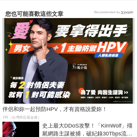
Recommended by
您也可能喜歡這些文章
伴侶和妳一起預防HPV，才有資格說愛妳！
PR（台灣癌症基金會）
史上最大DDoS攻擊！「KimWolf」殭
屍網路主謀被捕，破紀錄30Tbps流量