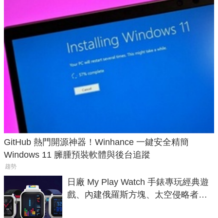
GitHub 熱門開源神器！Winhance 一鍵安全精簡
Windows 11 臃腫預裝軟體與後台追蹤
趨勢
日廠 My Play Watch 手錶專玩經典遊
戲、內建俄羅斯方塊、太空侵略者，
不過竟然不能連手機？