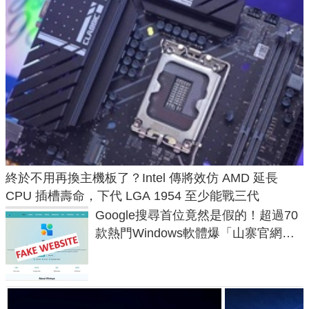
終於不用再換主機板了？Intel 傳將效仿 AMD 延長
CPU 插槽壽命，下代 LGA 1954 至少能戰三代
Google搜尋首位竟然是假的！超過70
款熱門Windows軟體爆「山寨官網」
危機