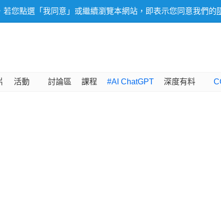
，若您點選「我同意」或繼續瀏覽本網站，即表示您同意我們的
片
活動
討論區
課程
#AI ChatGPT
深度有料
C