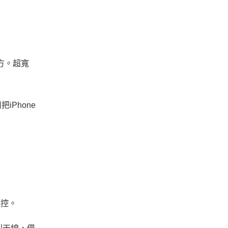
方。超寬
Phone
操控。