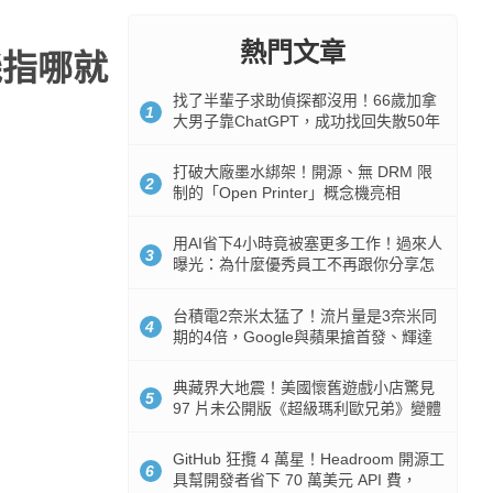
熱門文章
機指哪就
找了半輩子求助偵探都沒用！66歲加拿
1
大男子靠ChatGPT，成功找回失散50年
家人
打破大廠墨水綁架！開源、無 DRM 限
2
制的「Open Printer」概念機亮相
用AI省下4小時竟被塞更多工作！過來人
3
曝光：為什麼優秀員工不再跟你分享怎
麼使用AI
台積電2奈米太猛了！流片量是3奈米同
4
期的4倍，Google與蘋果搶首發、輝達
與AMD排隊等產能
典藏界大地震！美國懷舊遊戲小店驚見
5
97 片未公開版《超級瑪利歐兄弟》變體
任天堂卡帶
GitHub 狂攬 4 萬星！Headroom 開源工
6
具幫開發者省下 70 萬美元 API 費，