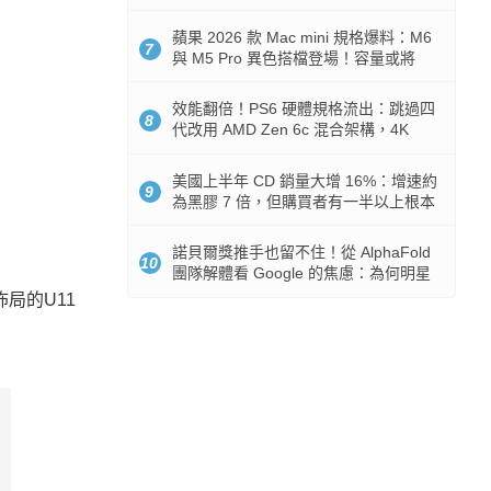
Token 消耗暴降 92%
蘋果 2026 款 Mac mini 規格爆料：M6
7
與 M5 Pro 異色搭檔登場！容量或將
512GB 起跳
效能翻倍！PS6 硬體規格流出：跳過四
8
代改用 AMD Zen 6c 混合架構，4K
120fps 與全光追時代來臨
美國上半年 CD 銷量大增 16%：增速約
9
為黑膠 7 倍，但購買者有一半以上根本
沒有播放器
諾貝爾獎推手也留不住！從 AlphaFold
10
團隊解體看 Google 的焦慮：為何明星
實驗室要為 Gemini 讓路？
佈局的U11