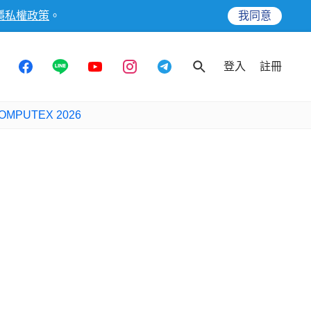
隱私權政策
。
我同意
登入
註冊
OMPUTEX 2026