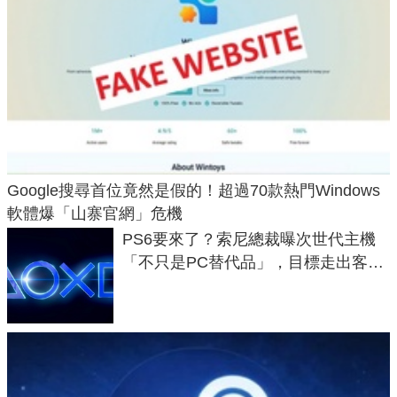
Google搜尋首位竟然是假的！超過70款熱門Windows
軟體爆「山寨官網」危機
PS6要來了？索尼總裁曝次世代主機
「不只是PC替代品」，目標走出客
廳、進軍電競桌面