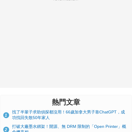
熱門文章
找了半輩子求助偵探都沒用！66歲加拿大男子靠ChatGPT，成
1
功找回失散50年家人
打破大廠墨水綁架！開源、無 DRM 限制的「Open Printer」概
2