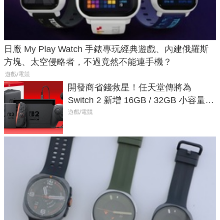
日廠 My Play Watch 手錶專玩經典遊戲、內建俄羅斯
方塊、太空侵略者，不過竟然不能連手機？
遊戲/電競
開發商省錢救星！任天堂傳將為
Switch 2 新增 16GB / 32GB 小容量遊
戲卡的選擇
遊戲/電競