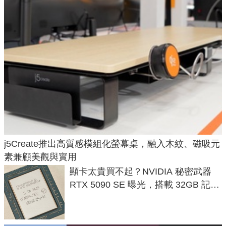
j5Create推出高質感模組化螢幕桌，融入木紋、磁吸元
素兼顧美觀與實用
顯卡太貴買不起？NVIDIA 秘密武器
RTX 5090 SE 曝光，搭載 32GB 記憶
體