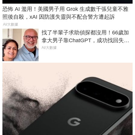
恐怖 AI 濫用！美國男子用 Grok 生成數千張兒童不雅
照後自殺，xAI 因防護失靈與不配合警方遭起訴
AI/大數據
找了半輩子求助偵探都沒用！66歲加
拿大男子靠ChatGPT，成功找回失散
50年家人
AI/大數據