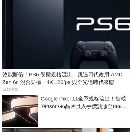
效能翻倍！PS6 硬體規格流出：跳過四代改用 AMD
Zen 6c 混合架構，4K 120fps 與全光追時代來臨
遊戲/電競
Google Pixel 11全系規格流出！搭載
Tensor G6晶片且入手價調漲至899美
元