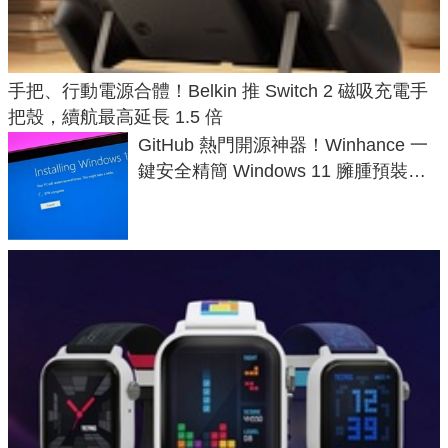
手把、行動電源合體！Belkin 推 Switch 2 磁吸充電手
把殼，續航最高延長 1.5 倍
GitHub 熱門開源神器！Winhance 一
鍵安全精簡 Windows 11 臃腫預裝軟
體與後台追蹤