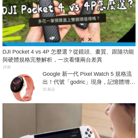
DJI Pocket 4 vs 4P 怎麼選？從鏡頭、畫質、跟隨功能
與硬體規格完整解析，一次看懂兩台差異
評測
Google 新一代 Pixel Watch 5 規格流
出！代號「godric」現身，記憶體增強
鎖定 AI 應用
3C新品