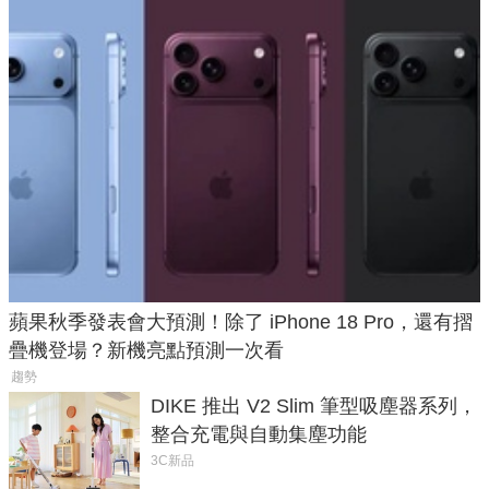
蘋果秋季發表會大預測！除了 iPhone 18 Pro，還有摺
疊機登場？新機亮點預測一次看
趨勢
DIKE 推出 V2 Slim 筆型吸塵器系列，
整合充電與自動集塵功能
3C新品