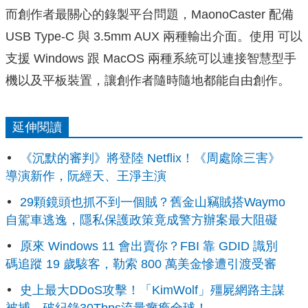
而創作者最關心的錄製平台問題，MaonoCaster 配備
USB Type-C 與 3.5mm AUX 兩種輸出介面。使用 可以
支援 Windows 跟 MacOS 兩種系統可以連接智慧型手
機以及平板裝置，讓創作者隨時隨地都能自由創作。
延伸閱讀
《沉默的審判》將登陸 Netflix！《周處除三害》
導演新作，阮經天、王淨主演
29顆鏡頭也抓不到一個賊？舊金山竊賊搭Waymo
自駕車逃逸，隱私保護政策竟成警方辦案最大阻礙
原來 Windows 11 會出賣你？FBI 靠 GDID 識別
碼追蹤 19 歲駭客，勒索 800 萬美金慘遭引渡受審
史上最大DDoS攻擊！「KimWolf」殭屍網路主謀
被捕，破紀錄30Tbps流量癱瘓全球！