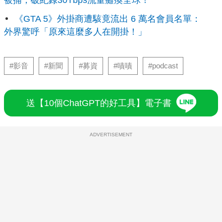
《GTA 5》外掛商遭駭竟流出 6 萬名會員名單：
外界驚呼「原來這麼多人在開掛！」
#影音
#新聞
#募資
#嘖嘖
#podcast
送【10個ChatGPT的好工具】電子書
ADVERTISEMENT