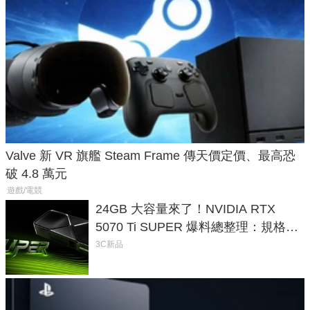
Valve 新 VR 旗艦 Steam Frame 傳天價定價、最高恐
破 4.8 萬元
遊戲/電競
24GB 大容量來了！NVIDIA RTX
5070 Ti SUPER 爆料總整理：規格、
功耗、上市時間
3C新品