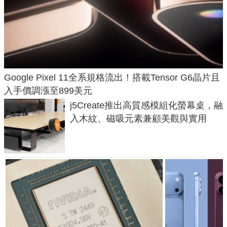
Google Pixel 11全系規格流出！搭載Tensor G6晶片且
入手價調漲至899美元
j5Create推出高質感模組化螢幕桌，融
入木紋、磁吸元素兼顧美觀與實用