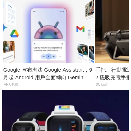
Google 宣布淘汰 Google Assistant，9
手把、行動電源合體
月起 Android 用戶全面轉向 Gemini
2 磁吸充電手把
倍
AI/大數據
3C新品