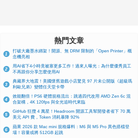
熱門文章
打破大廠墨水綁架！開源、無 DRM 限制的「Open Printer」概
1
念機亮相
用AI省下4小時竟被塞更多工作！過來人曝光：為什麼優秀員工
2
不再跟你分享怎麼使用AI
典藏界大地震！美國懷舊遊戲小店驚見 97 片未公開版《超級瑪
3
利歐兄弟》變體任天堂卡帶
效能翻倍！PS6 硬體規格流出：跳過四代改用 AMD Zen 6c 混
4
合架構，4K 120fps 與全光追時代來臨
GitHub 狂攬 4 萬星！Headroom 開源工具幫開發者省下 70 萬
5
美元 API 費，Token 消耗暴降 92%
蘋果 2026 款 Mac mini 規格爆料：M6 與 M5 Pro 異色搭檔登
6
場！容量或將 512GB 起跳