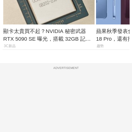
顯卡太貴買不起？NVIDIA 秘密武器
蘋果秋季發表會大
RTX 5090 SE 曝光，搭載 32GB 記憶
18 Pro，還
體
測一次看
3C新品
趨勢
ADVERTISEMENT