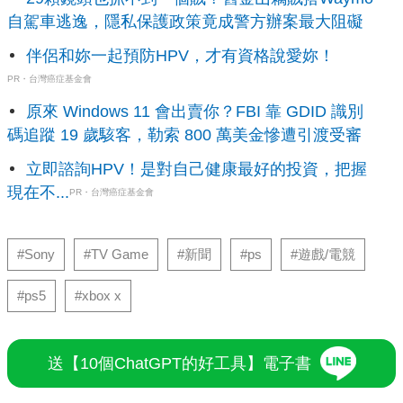
自駕車逃逸，隱私保護政策竟成警方辦案最大阻礙
伴侶和妳一起預防HPV，才有資格說愛妳！
PR・台灣癌症基金會
原來 Windows 11 會出賣你？FBI 靠 GDID 識別
碼追蹤 19 歲駭客，勒索 800 萬美金慘遭引渡受審
立即諮詢HPV！是對自己健康最好的投資，把握
現在不...
PR・台灣癌症基金會
#Sony
#TV Game
#新聞
#ps
#遊戲/電競
#ps5
#xbox x
送【10個ChatGPT的好工具】電子書