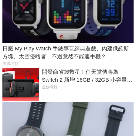
日廠 My Play Watch 手錶專玩經典遊戲、內建俄羅斯
方塊、太空侵略者，不過竟然不能連手機？
遊戲/電競
開發商省錢救星！任天堂傳將為
Switch 2 新增 16GB / 32GB 小容量遊
戲卡的選擇
遊戲/電競