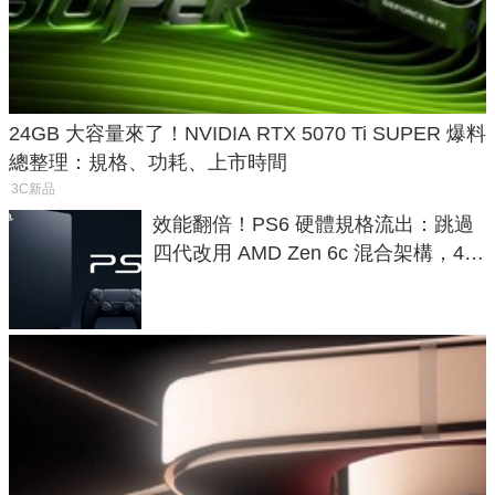
24GB 大容量來了！NVIDIA RTX 5070 Ti SUPER 爆料
總整理：規格、功耗、上市時間
3C新品
效能翻倍！PS6 硬體規格流出：跳過
四代改用 AMD Zen 6c 混合架構，4K
120fps 與全光追時代來臨