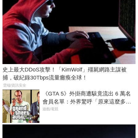
史上最大DDoS攻擊！「KimWolf」殭屍網路主謀被
捕，破紀錄30Tbps流量癱瘓全球！
雲端/資訊安全
《GTA 5》外掛商遭駭竟流出 6 萬名
會員名單：外界驚呼「原來這麼多人
在開掛！」
遊戲/電競