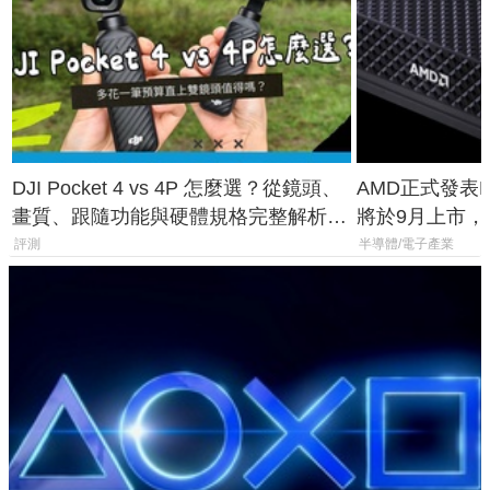
DJI Pocket 4 vs 4P 怎麼選？從鏡頭、
AMD正式發表Ry
畫質、跟隨功能與硬體規格完整解析，
將於9月上市，未來
一次看懂兩台差異
Max系列處理
評測
半導體/電子產業