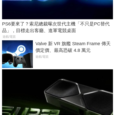
PS6要來了？索尼總裁曝次世代主機「不只是PC替代
品」，目標走出客廳、進軍電競桌面
遊戲/電競
Valve 新 VR 旗艦 Steam Frame 傳天
價定價、最高恐破 4.8 萬元
遊戲/電競