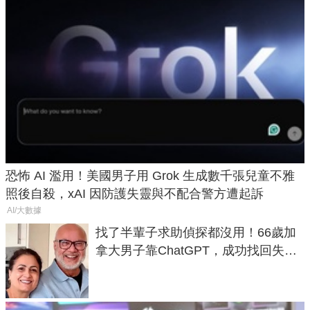
恐怖 AI 濫用！美國男子用 Grok 生成數千張兒童不雅
照後自殺，xAI 因防護失靈與不配合警方遭起訴
AI/大數據
找了半輩子求助偵探都沒用！66歲加
拿大男子靠ChatGPT，成功找回失散
50年家人