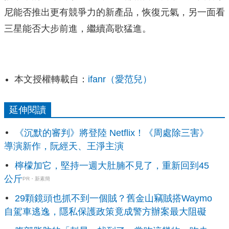
尼能否推出更有競爭力的新產品，恢復元氣，另一面看
三星能否大步前進，繼續高歌猛進。
本文授權轉載自：
ifanr（愛范兒）
延伸閱讀
《沉默的審判》將登陸 Netflix！《周處除三害》
導演新作，阮經天、王淨主演
檸檬加它，堅持一週大肚腩不見了，重新回到45
公斤
PR・新素簡
29顆鏡頭也抓不到一個賊？舊金山竊賊搭Waymo
自駕車逃逸，隱私保護政策竟成警方辦案最大阻礙