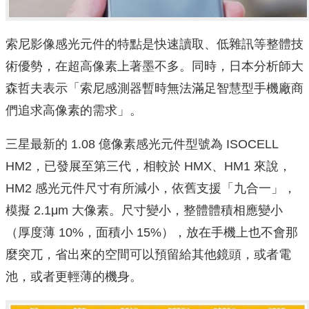
索尼影像感光元件的特點是快速讀取、低雜訊等整體技
術優勢，在超高像素上著墨不多。同時，日本分析師大
森哲夫表示「索尼感測器暫時無法滿足智慧型手機廠商
們追求高像素的需求」。
三星最新的 1.08 億像素感光元件型號為 ISOCELL
HM2，已發展至第三代，相較於 HMX、HM1 來說，
HM2 感光元件尺寸有所減小，依舊支援「九合一」，
模擬 2.1μm 大像素。尺寸變小，整體體積相應變小
（厚度薄 10%，面積小 15%），放在手機上也不會那
麼突兀，省出來的空間可以預留給其他鏡頭，或者電
池，或者更輕薄的機身。