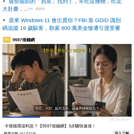
腹部脂肪的「剋星」找到了，常吃這幾物，吃走
大肚囊，...
PR・新素簡
原來 Windows 11 會出賣你？FBI 靠 GDID 識別
碼追蹤 19 歲駭客，勒索 800 萬美金慘遭引渡受審
9597借錢網
PR
ads by popIn
卡債循環滾利息？【9597借錢網】3步驟快速借！
深入了解
觀看次數 161,633次