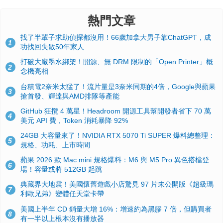
熱門文章
找了半輩子求助偵探都沒用！66歲加拿大男子靠ChatGPT，成
1
功找回失散50年家人
打破大廠墨水綁架！開源、無 DRM 限制的「Open Printer」概
2
念機亮相
台積電2奈米太猛了！流片量是3奈米同期的4倍，Google與蘋果
3
搶首發、輝達與AMD排隊等產能
GitHub 狂攬 4 萬星！Headroom 開源工具幫開發者省下 70 萬
4
美元 API 費，Token 消耗暴降 92%
24GB 大容量來了！NVIDIA RTX 5070 Ti SUPER 爆料總整理：
5
規格、功耗、上市時間
蘋果 2026 款 Mac mini 規格爆料：M6 與 M5 Pro 異色搭檔登
6
場！容量或將 512GB 起跳
典藏界大地震！美國懷舊遊戲小店驚見 97 片未公開版《超級瑪
7
利歐兄弟》變體任天堂卡帶
美國上半年 CD 銷量大增 16%：增速約為黑膠 7 倍，但購買者
8
有一半以上根本沒有播放器