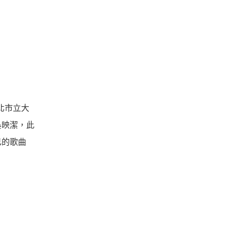
臺北市立大
吳映潔，此
己的歌曲