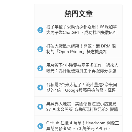
熱門文章
找了半輩子求助偵探都沒用！66歲加拿
1
大男子靠ChatGPT，成功找回失散50年
家人
打破大廠墨水綁架！開源、無 DRM 限
2
制的「Open Printer」概念機亮相
用AI省下4小時竟被塞更多工作！過來人
3
曝光：為什麼優秀員工不再跟你分享怎
麼使用AI
台積電2奈米太猛了！流片量是3奈米同
4
期的4倍，Google與蘋果搶首發、輝達
與AMD排隊等產能
典藏界大地震！美國懷舊遊戲小店驚見
5
97 片未公開版《超級瑪利歐兄弟》變體
任天堂卡帶
GitHub 狂攬 4 萬星！Headroom 開源工
6
具幫開發者省下 70 萬美元 API 費，