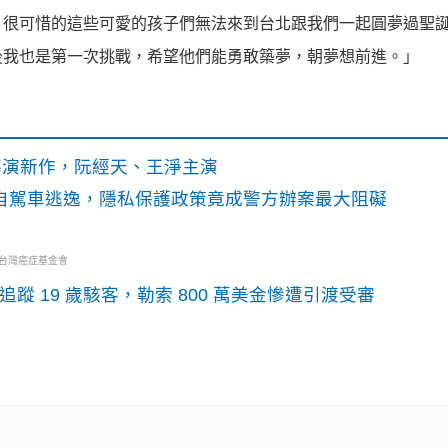
，很可惜的這些可愛的孩子們無法來到台北跟我們一起圓夢過聖
後我也是第一次挑戰，希望他們能勇敢築夢，朝夢想前進。」
》導演新作，阮經天、王淨主演
o自駕車逃逸，隱私保護政策竟成警方辦案最大阻礙
・台灣癌症基金會
識別碼追蹤 19 歲駭客，勒索 800 萬美金慘遭引渡受審