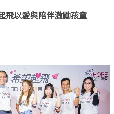
望起飛以愛與陪伴激勵孩童