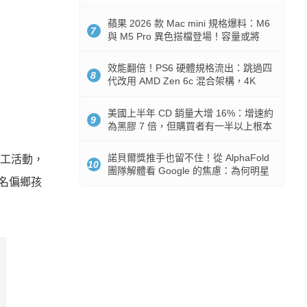
Token 消耗暴降 92%
蘋果 2026 款 Mac mini 規格爆料：M6
7
與 M5 Pro 異色搭檔登場！容量或將
512GB 起跳
效能翻倍！PS6 硬體規格流出：跳過四
8
代改用 AMD Zen 6c 混合架構，4K
120fps 與全光追時代來臨
美國上半年 CD 銷量大增 16%：增速約
9
為黑膠 7 倍，但購買者有一半以上根本
沒有播放器
諾貝爾獎推手也留不住！從 AlphaFold
志工活動，
10
團隊解體看 Google 的焦慮：為何明星
0名偏鄉孩
實驗室要為 Gemini 讓路？