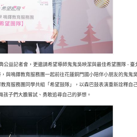
聖誕慶典公益記者會，更邀請希望導師鬼鬼吳映潔與最佳希望團隊 - 
時，與鳴鐸教育服務團一起前往花蓮銅門國小陪伴小朋友的鬼鬼
鐸教育服務團同學共組「希望鼓隊」，以森巴鼓表演重新詮釋自
舞孩子們大膽嘗試、勇敢追尋自己的夢想。