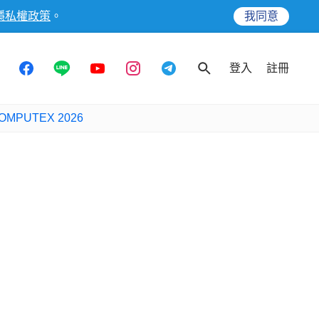
隱私權政策
。
我同意
登入
註冊
OMPUTEX 2026