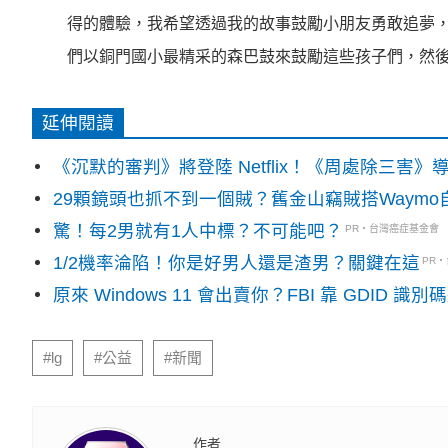
得的體驗，我希望透過我的故事鼓勵小朋友勇敢追夢
們以銅門國小最精采的森巴鼓來鼓勵這些孩子們，然
延伸閱讀
《沉默的審判》將登陸 Netflix！《周處除三害
29顆鏡頭也抓不到一個賊？舊金山竊賊搭Waym
驚！每2男就有1人中標？不可能吧？
PR・台灣癌症基金會
1/2機率淪陷！你是好男人還是渣男？關鍵在這
PR
原來 Windows 11 會出賣你？FBI 靠 GDID 
#lg
#公益
#新聞
作者