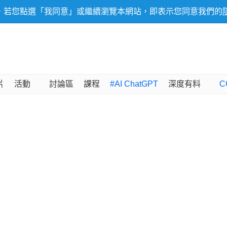
，若您點選「我同意」或繼續瀏覽本網站，即表示您同意我們的
片
活動
討論區
課程
#AI ChatGPT
深度有料
C