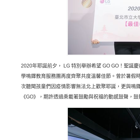
2020年耶誕前夕， LG 特別舉辦希望 GO GO！
學鳴鐸教育服務團再度齊聚共度溫馨佳節。曾於暑假
次聽聞孩童們因疫情影響無法北上歡聚耶誕，更與鳴
《GO》，期許透過乘載著鼓勵與祝福的動感鼓聲，鼓