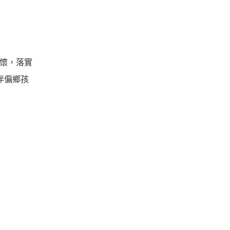
關懷，落實
伴偏鄉孩