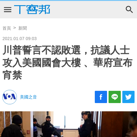
首頁
新聞
2021.01.07 09:03
川普誓言不認敗選，抗議人士
攻入美國國會大樓 、華府宣布
宵禁
美國之音