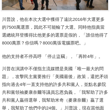
川普說，他在本次大選中獲得了遠比2016年大選更多
的7500萬選票，因此不可能輸了大選。同時他指責當
選總統拜登獲得比他更多的選票是假的，「誰信他得了
8000萬票？你信嗎？8000萬張電腦票吧。」
他的支持者不停高呼 「停止盜竊」，「再幹4年」。
川普在演講中不僅指主流媒體是美國「唯一最大的問
題」，攻擊民主黨要推行「美國最後」政策，還把矛頭
指向過去4年一直支持他的許多共和黨人，並點名參院
共和黨領袖麥康奈爾等議員忘恩負義，「我幫助了許多
共和黨人贏得選舉，我幫助米奇（麥康奈爾）贏了選
舉，我幫助了他們中的24個。」川普說，現在當他面