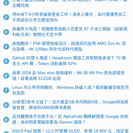
1
念機亮相
用AI省下4小時竟被塞更多工作！過來人曝光：為什麼優秀員工
2
不再跟你分享怎麼使用AI
典藏界大地震！美國懷舊遊戲小店驚見 97 片未公開版《超級瑪
3
利歐兄弟》變體任天堂卡帶
效能翻倍！PS6 硬體規格流出：跳過四代改用 AMD Zen 6c 混
4
合架構，4K 120fps 與全光追時代來臨
GitHub 狂攬 4 萬星！Headroom 開源工具幫開發者省下 70 萬
5
美元 API 費，Token 消耗暴降 92%
蘋果 2026 款 Mac mini 規格爆料：M6 與 M5 Pro 異色搭檔登
6
場！容量或將 512GB 起跳
Linux 市占率突然翻倍、Windows 跌破六成？最新數據背後恐另
7
有原因
台積電2奈米太猛了！流片量是3奈米同期的4倍，Google與蘋果
8
搶首發、輝達與AMD排隊等產能
諾貝爾獎推手也留不住！從 AlphaFold 團隊解體看 Google 的焦
9
慮：為何明星實驗室要為 Gemini 讓路？
ASUS Pad 開賣！12.2 吋雙層 OLED、售價 19,900 元，指定電