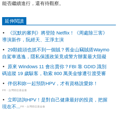
能否繼續進行，還有待觀察。
延伸閱讀
《沉默的審判》將登陸 Netflix！《周處除三害》
導演新作，阮經天、王淨主演
29顆鏡頭也抓不到一個賊？舊金山竊賊搭Waymo
自駕車逃逸，隱私保護政策竟成警方辦案最大阻礙
原來 Windows 11 會出賣你？FBI 靠 GDID 識別
碼追蹤 19 歲駭客，勒索 800 萬美金慘遭引渡受審
伴侶和妳一起預防HPV，才有資格說愛妳！
PR・台灣癌症基金會
立即諮詢HPV！是對自己健康最好的投資，把握
現在不...
PR・台灣癌症基金會