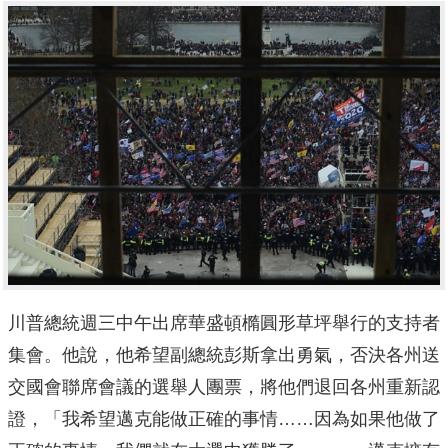
川普總統週三中午出席華盛頓橢圓形草坪舉行的支持者
集會。他說，他希望副總統彭斯拿出勇氣，否決各州送
交國會聯席會議的選舉人團票，將他們退回各州重新認
證，「我希望邁克能做正確的事情……因為如果他做了