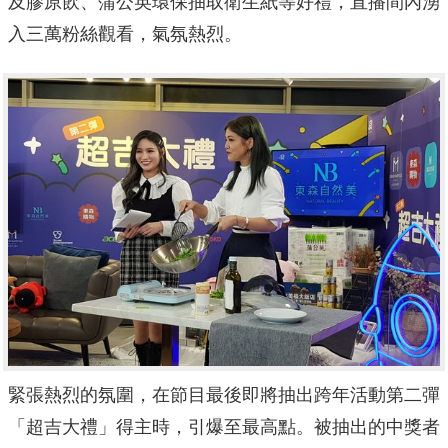
及膠原飲、蒲公英環保抽取衛生紙等好禮，直播間內湧
入三萬粉絲觀看，氣氛熱烈。
緊張熱烈的氛圍，在節目最後即將抽出跨年活動第二彈
「超吉大禮」得主時，引爆至最高點。被抽出的中獎者