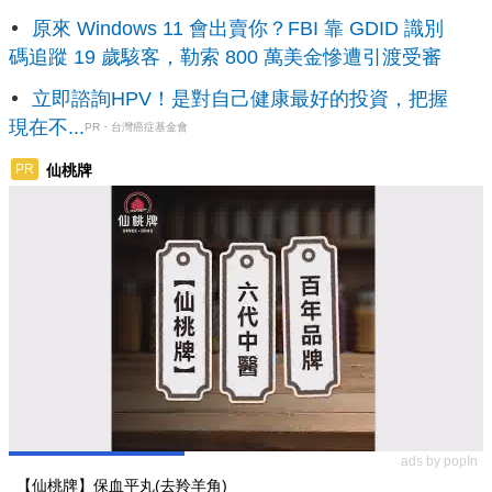
原來 Windows 11 會出賣你？FBI 靠 GDID 識別
碼追蹤 19 歲駭客，勒索 800 萬美金慘遭引渡受審
立即諮詢HPV！是對自己健康最好的投資，把握
現在不...
PR・台灣癌症基金會
仙桃牌
PR
ads by popIn
【仙桃牌】保血平丸(去羚羊角)