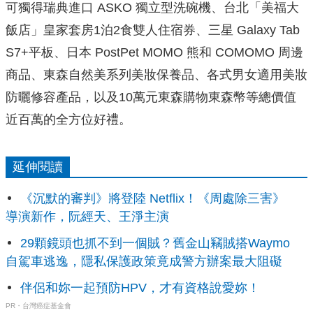
可獨得瑞典進口 ASKO 獨立型洗碗機、台北「美福大
飯店」皇家套房1泊2食雙人住宿券、三星 Galaxy Tab
S7+平板、日本 PostPet MOMO 熊和 COMOMO 周邊
商品、東森自然美系列美妝保養品、各式男女適用美妝
防曬修容產品，以及10萬元東森購物東森幣等總價值
近百萬的全方位好禮。
延伸閱讀
《沉默的審判》將登陸 Netflix！《周處除三害》
導演新作，阮經天、王淨主演
29顆鏡頭也抓不到一個賊？舊金山竊賊搭Waymo
自駕車逃逸，隱私保護政策竟成警方辦案最大阻礙
伴侶和妳一起預防HPV，才有資格說愛妳！
PR・台灣癌症基金會