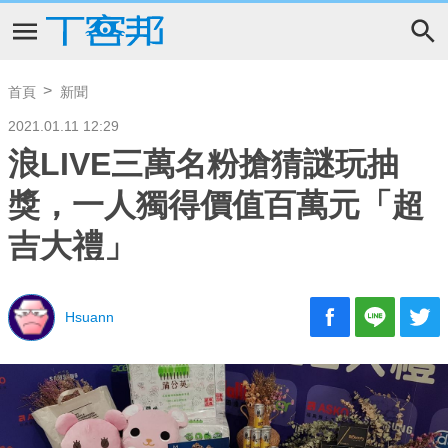
首頁
新聞
2021.01.11 12:29
浪LIVE三萬名粉搶猜謎玩抽
獎，一人獨得價值百萬元「超
吉大禮」
Hsuann