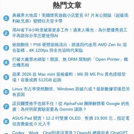
熱門文章
典藏界大地震！美國懷舊遊戲小店驚見 97 片未公開版《超級瑪
1
利歐兄弟》變體任天堂卡帶
用AI省下4小時竟被塞更多工作！過來人曝光：為什麼優秀員工
2
不再跟你分享怎麼使用AI
效能翻倍！PS6 硬體規格流出：跳過四代改用 AMD Zen 6c 混
3
合架構，4K 120fps 與全光追時代來臨
打破大廠墨水綁架！開源、無 DRM 限制的「Open Printer」概
4
念機亮相
蘋果 2026 款 Mac mini 規格爆料：M6 與 M5 Pro 異色搭檔登
5
場！容量或將 512GB 起跳
Linux 市占率突然翻倍、Windows 跌破六成？最新數據背後恐另
6
有原因
諾貝爾獎推手也留不住！從 AlphaFold 團隊解體看 Google 的焦
7
慮：為何明星實驗室要為 Gemini 讓路？
ASUS Pad 開賣！12.2 吋雙層 OLED、售價 19,900 元，指定電
8
信資費最低 0 元入手
Codex、Work、Chat到底該選誰？OpenAI 總裁坦承 ChatGPT