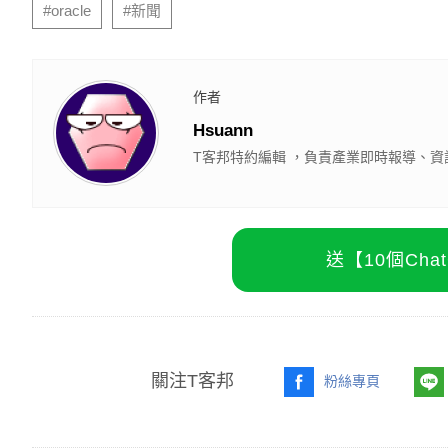
#oracle
#新聞
作者
Hsuann
T客邦特約編輯 ，負責產業即時報導、資
送【10個Ch
關注T客邦
粉絲專頁