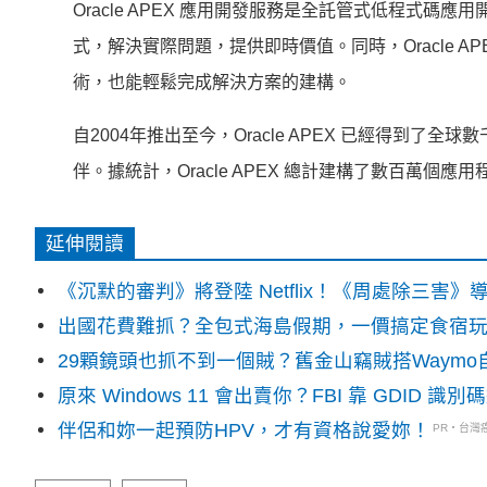
Oracle APEX 應用開發服務是全託管式低程式碼應
式，解決實際問題，提供即時價值。同時，Oracle 
術，也能輕鬆完成解決方案的建構。
自2004年推出至今，Oracle APEX 已經得到了
伴。據統計，Oracle APEX 總計建構了數百萬個應
延伸閱讀
《沉默的審判》將登陸 Netflix！《周處除三害
出國花費難抓？全包式海島假期，一價搞定食宿
29顆鏡頭也抓不到一個賊？舊金山竊賊搭Waym
原來 Windows 11 會出賣你？FBI 靠 GDID 
伴侶和妳一起預防HPV，才有資格說愛妳！
PR・台灣