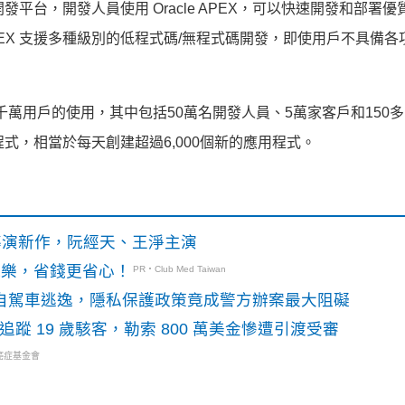
用開發平台，開發人員使用 Oracle APEX，可以快速開發和部署
APEX 支援多種級別的低程式碼/無程式碼開發，即使用戶不具備各
全球數千萬用戶的使用，其中包括50萬名開發人員、5萬家客戶和150
用程式，相當於每天創建超過6,000個新的應用程式。
》導演新作，阮經天、王淨主演
玩樂，省錢更省心！
PR・Club Med Taiwan
o自駕車逃逸，隱私保護政策竟成警方辦案最大阻礙
識別碼追蹤 19 歲駭客，勒索 800 萬美金慘遭引渡受審
癌症基金會