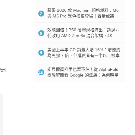
Token 消耗暴降 92%
蘋果 2026 款 Mac mini 規格爆料：M6
7
與 M5 Pro 異色搭檔登場！容量或將
512GB 起跳
效能翻倍！PS6 硬體規格流出：跳過四
8
代改用 AMD Zen 6c 混合架構，4K
120fps 與全光追時代來臨
美國上半年 CD 銷量大增 16%：增速約
9
為黑膠 7 倍，但購買者有一半以上根本
沒有播放器
諾貝爾獎推手也留不住！從 AlphaFold
澳洲
10
團隊解體看 Google 的焦慮：為何明星
實驗室要為 Gemini 讓路？