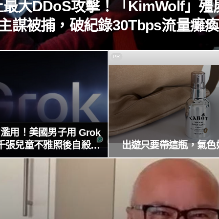
最大DDoS攻擊！「KimWolf」殭
主謀被捕，破紀錄30Tbps流量癱
球！
PR
I 濫用！美國男子用 Grok
千張兒童不雅照後自殺，
出遊只要帶這瓶，氣色
 因防護失靈與不配合警方遭
起訴