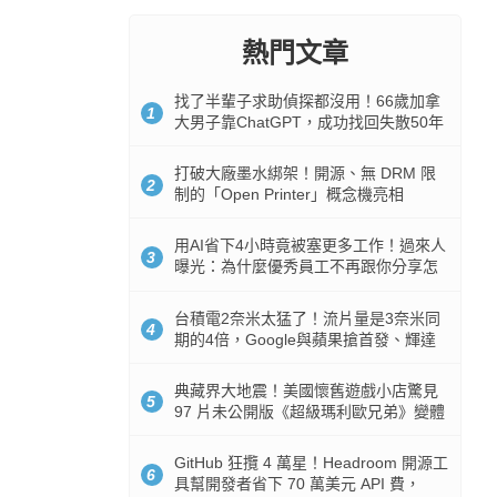
熱門文章
找了半輩子求助偵探都沒用！66歲加拿
1
大男子靠ChatGPT，成功找回失散50年
家人
打破大廠墨水綁架！開源、無 DRM 限
2
制的「Open Printer」概念機亮相
用AI省下4小時竟被塞更多工作！過來人
3
曝光：為什麼優秀員工不再跟你分享怎
麼使用AI
台積電2奈米太猛了！流片量是3奈米同
4
期的4倍，Google與蘋果搶首發、輝達
與AMD排隊等產能
典藏界大地震！美國懷舊遊戲小店驚見
5
97 片未公開版《超級瑪利歐兄弟》變體
任天堂卡帶
GitHub 狂攬 4 萬星！Headroom 開源工
6
具幫開發者省下 70 萬美元 API 費，