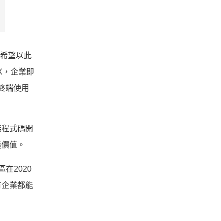
，希望以此
X，企業即
得終端使用
無程式碼開
造價值。
區在2020
有企業都能