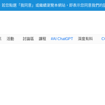
，若您點選「我同意」或繼續瀏覽本網站，即表示您同意我們的
片
活動
討論區
課程
#AI ChatGPT
深度有料
C