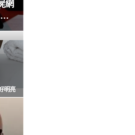
屍網
瘓全
好明亮