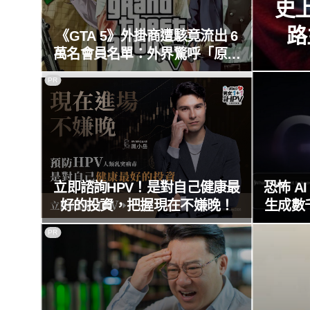
史上
路
《GTA 5》外掛商遭駭竟流出 6
萬名會員名單：外界驚呼「原來
這麼多人在開掛！」
PR
立即諮詢HPV！是對自己健康最
恐怖 A
好的投資，把握現在不嫌晚！
生成數
xAI
PR