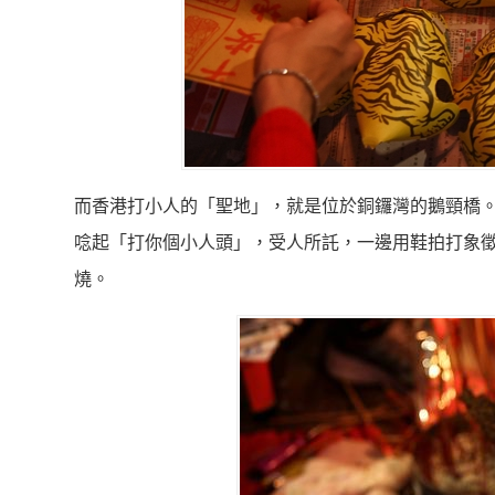
而香港打小人的「聖地」，就是位於銅鑼灣的鵝頸橋
唸起「打你個小人頭」，受人所託，一邊用鞋拍打象
燒。