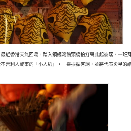
。最近香港天氣回暖，踏入銅鑼灣鵝頸橋拍打聲此起彼落，一班
徵不吉利人或事的「小人紙」，一邊振振有詞，並將代表災星的