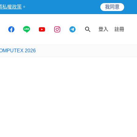
隱私權政策
。
我同意
登入
註冊
OMPUTEX 2026