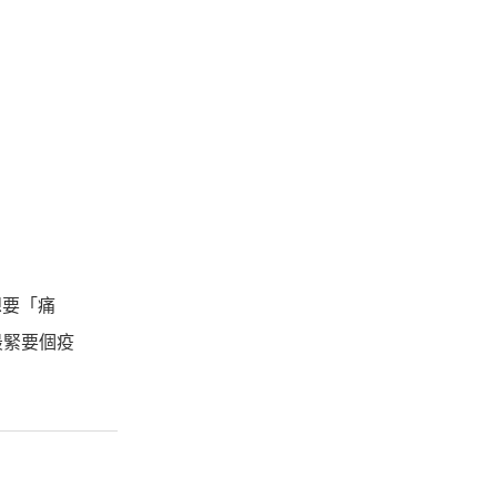
想要「痛
最緊要個疫