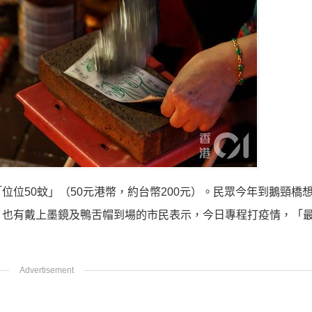
位50蚊」（50元港幣，約台幣200元）。民眾今年到鵝頸橋
。也有戴上墨鏡及鴨舌帽到場的市民表示，今日專程打疫情，「