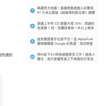
512GB 起跳
典藏界大地震！美國懷舊遊戲小店驚見
7
97 片未公開版《超級瑪利歐兄弟》變體
任天堂卡帶
美國上半年 CD 銷量大增 16%：增速約
8
為黑膠 7 倍，但購買者有一半以上根本
沒有播放器
諾貝爾獎推手也留不住！從 AlphaFold
9
團隊解體看 Google 的焦慮：為何明星
實驗室要為 Gemini 讓路？
用AI省下4小時竟被塞更多工作！過來人
復所謂的
10
曝光：為什麼優秀員工不再跟你分享怎
麼使用AI