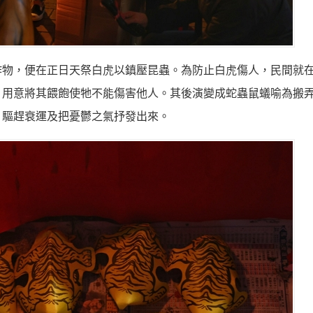
作物，便在正日天祭白虎以鎮壓昆蟲。為防止白虎傷人，民間就
，用意將其餵飽使牠不能傷害他人。其後演變成蛇蟲鼠蟻喻為搬
、驅趕衰運及把憂鬱之氣抒發出來。