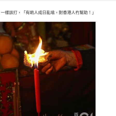
，一樣該打，「有啲人成日亂噏，對香港人冇幫助！」