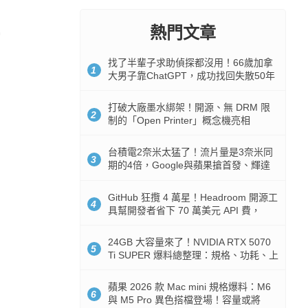
熱門文章
找了半輩子求助偵探都沒用！66歲加拿
1
大男子靠ChatGPT，成功找回失散50年
家人
打破大廠墨水綁架！開源、無 DRM 限
2
制的「Open Printer」概念機亮相
台積電2奈米太猛了！流片量是3奈米同
3
期的4倍，Google與蘋果搶首發、輝達
與AMD排隊等產能
GitHub 狂攬 4 萬星！Headroom 開源工
4
具幫開發者省下 70 萬美元 API 費，
Token 消耗暴降 92%
24GB 大容量來了！NVIDIA RTX 5070
5
Ti SUPER 爆料總整理：規格、功耗、上
市時間
蘋果 2026 款 Mac mini 規格爆料：M6
6
與 M5 Pro 異色搭檔登場！容量或將