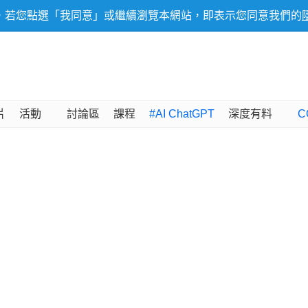
，若您點選「我同意」或繼續瀏覽本網站，即表示您同意我們的
片
活動
討論區
課程
#AI ChatGPT
深度有料
C