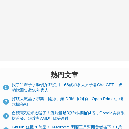
熱門文章
找了半輩子求助偵探都沒用！66歲加拿大男子靠ChatGPT，成
1
功找回失散50年家人
打破大廠墨水綁架！開源、無 DRM 限制的「Open Printer」概
2
念機亮相
台積電2奈米太猛了！流片量是3奈米同期的4倍，Google與蘋果
3
搶首發、輝達與AMD排隊等產能
GitHub 狂攬 4 萬星！Headroom 開源工具幫開發者省下 70 萬