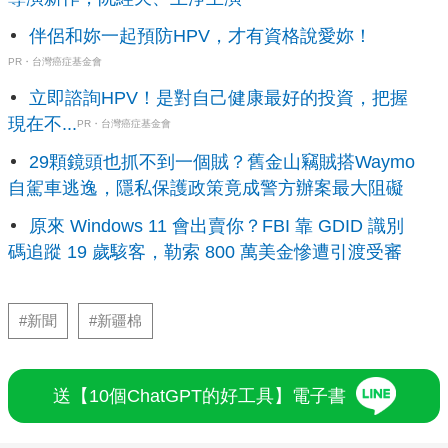
伴侶和妳一起預防HPV，才有資格說愛妳！
PR・台灣癌症基金會
立即諮詢HPV！是對自己健康最好的投資，把握
現在不...
PR・台灣癌症基金會
29顆鏡頭也抓不到一個賊？舊金山竊賊搭Waymo
自駕車逃逸，隱私保護政策竟成警方辦案最大阻礙
原來 Windows 11 會出賣你？FBI 靠 GDID 識別
碼追蹤 19 歲駭客，勒索 800 萬美金慘遭引渡受審
#新聞
#新疆棉
送【10個ChatGPT的好工具】電子書