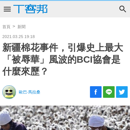
首頁
新聞
2021.03.25 19:18
新疆棉花事件，引爆史上最大
「被辱華」風波的BCI協會是
什麼來歷？
歐巴‧馬拉桑