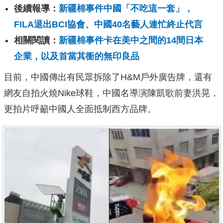
後續報導：
新疆棉事件中國「不吃這一套」，
FILA退出BCI協會、中國40名藝人連忙終止代言
相關閱讀：
新疆棉事件卡在美中之間的14間日本
企業，以及首當其衝的無印良品
目前，中國傳出有民眾拆除了H&M戶外廣告牌，還有
網友自拍火燒Nike球鞋，中國名導演陳凱歌前妻洪晃，
更拍片呼籲中國人全面抵制西方品牌。