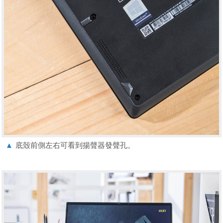
▲
底殼前側左右可看到揚聲器發聲孔。