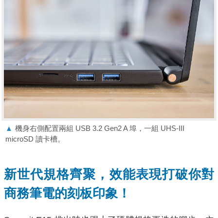
▲
機身右側配置兩組 USB 3.2 Gen2 A 埠，一組 UHS-III
microSD 讀卡槽。
新世代規格齊聚，效能表現打破你對
商務筆電的刻板印象！