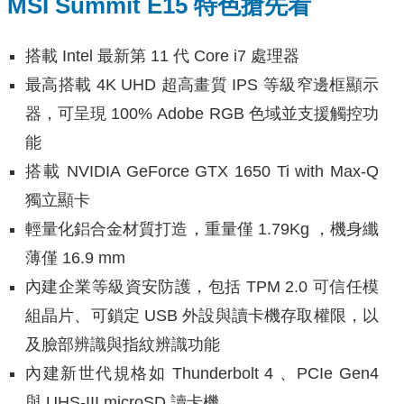
MSI Summit E15
特色搶先看
搭載 Intel 最新第 11 代 Core i7 處理器
最高搭載 4K UHD 超高畫質 IPS 等級窄邊框顯示
器，可呈現 100% Adobe RGB 色域並支援觸控功
能
搭載 NVIDIA GeForce GTX 1650 Ti with Max-Q
獨立顯卡
輕量化鋁合金材質打造，重量僅 1.79Kg ，機身纖
薄僅 16.9 mm
內建企業等級資安防護，包括 TPM 2.0 可信任模
組晶片、可鎖定 USB 外設與讀卡機存取權限，以
及臉部辨識與指紋辨識功能
內建新世代規格如 Thunderbolt 4 、PCIe Gen4
與 UHS-III microSD 讀卡機