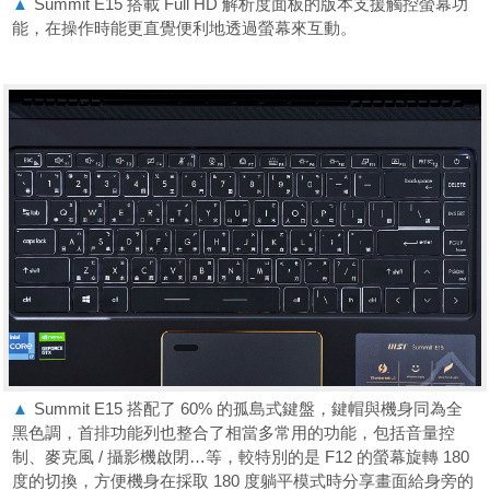
▲
Summit E15 搭載 Full HD 解析度面板的版本支援觸控螢幕功
能，在操作時能更直覺便利地透過螢幕來互動。
▲
Summit E15 搭配了 60% 的孤島式鍵盤，鍵帽與機身同為全
黑色調，首排功能列也整合了相當多常用的功能，包括音量控
制、麥克風 / 攝影機啟閉…等，較特別的是 F12 的螢幕旋轉 180
度的切換，方便機身在採取 180 度躺平模式時分享畫面給身旁的