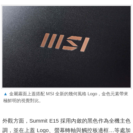
▲
金屬霧面上蓋搭配 MSI 全新的幾何風格 Logo，金色元素帶來
極鮮明的視覺對比。
外觀方面，Summit E15 採用內斂的黑色作為全機主色
調，並在上蓋 Logo、螢幕轉軸與觸控板邊框…等處加