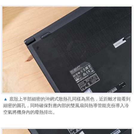
▲
底殼上半部細密的沖網式散熱孔同樣為黑色，近距離才能看到
細密的圓孔，同時確保對應內部的雙風扇與熱導管能充份導入冷
空氣將機身內的廢熱排出。