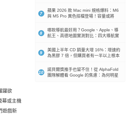
市時間
蘋果 2026 款 Mac mini 規格爆料：M6
7
與 M5 Pro 異色搭檔登場！容量或將
512GB 起跳
哪款導航最好用？Google、Apple、導
8
航王、高德地圖實測對比：四大導航實
測懶人包
美國上半年 CD 銷量大增 16%：增速約
9
為黑膠 7 倍，但購買者有一半以上根本
沒有播放器
諾貝爾獎推手也留不住！從 AlphaFold
10
團隊解體看 Google 的焦慮：為何明星
實驗室要為 Gemini 讓路？
躍躍欲
螢幕或主機
門遊戲新