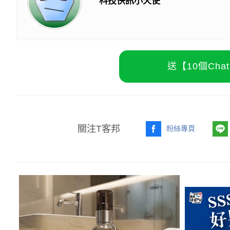
科技快訊小天使
送【10個Ch
關注T客邦
粉絲專頁