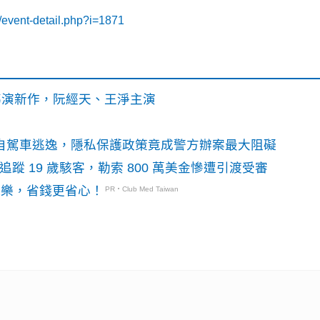
m/event-detail.php?i=1871
》導演新作，阮經天、王淨主演
o自駕車逃逸，隱私保護政策竟成警方辦案最大阻礙
識別碼追蹤 19 歲駭客，勒索 800 萬美金慘遭引渡受審
玩樂，省錢更省心！
PR・Club Med Taiwan