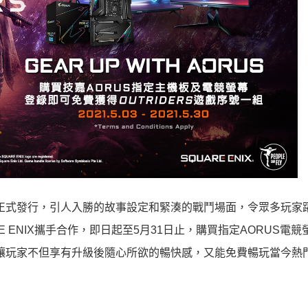
四月初正式發行，引人入勝的故事設定和緊湊的戰鬥場面，令眾多玩家
 ENIX攜手合作，即日起至5月31日止，購買指定AORUS電競
序號，讓玩家不但享有升級後隨心所欲的暢快感，又能免費暢玩當今熱