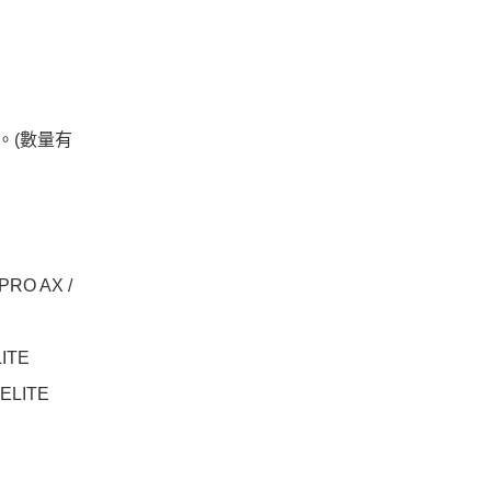
。(數量有
RO AX /
ITE
ELITE