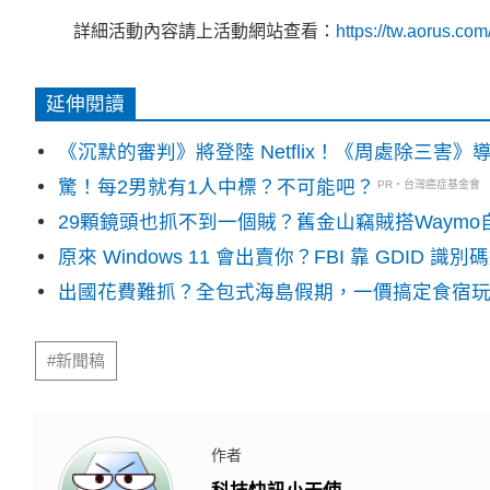
詳細活動內容請上活動網站查看：
https://tw.aorus.co
延伸閱讀
《沉默的審判》將登陸 Netflix！《周處除三害
驚！每2男就有1人中標？不可能吧？
PR・台灣癌症基金會
29顆鏡頭也抓不到一個賊？舊金山竊賊搭Waym
原來 Windows 11 會出賣你？FBI 靠 GDID 
出國花費難抓？全包式海島假期，一價搞定食宿
#新聞稿
作者