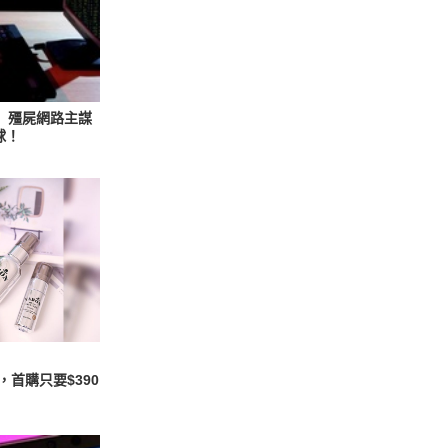
f」殭屍網路主謀
球！
首購只要$390