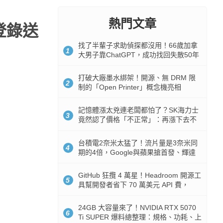
熱門文章
登錄送
找了半輩子求助偵探都沒用！66歲加拿
1
大男子靠ChatGPT，成功找回失散50年
家人
打破大廠墨水綁架！開源、無 DRM 限
2
制的「Open Printer」概念機亮相
記憶體漲太兇連老闆都怕了？SK海力士
3
竟然認了價格「不正常」：再漲下去不
是好事
台積電2奈米太猛了！流片量是3奈米同
4
期的4倍，Google與蘋果搶首發、輝達
與AMD排隊等產能
GitHub 狂攬 4 萬星！Headroom 開源工
5
具幫開發者省下 70 萬美元 API 費，
Token 消耗暴降 92%
24GB 大容量來了！NVIDIA RTX 5070
6
Ti SUPER 爆料總整理：規格、功耗、上