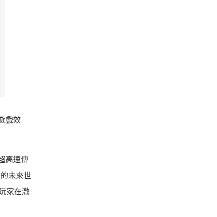
的遊戲效
0超高速傳
中的未來世
玩家在激