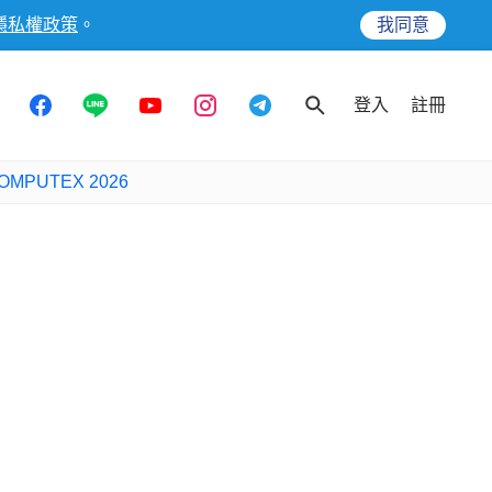
隱私權政策
。
我同意
登入
註冊
OMPUTEX 2026