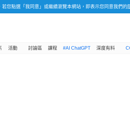
，若您點選「我同意」或繼續瀏覽本網站，即表示您同意我們的
片
活動
討論區
課程
#AI ChatGPT
深度有料
C