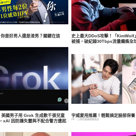
陷！你是好男人還是渣男？關鍵在這
史上最大DDoS攻擊！「KimWol
被捕，破紀錄30Tbps流量癱瘓全
用！美國男子用 Grok 生成數千張兒童
宇威愛用推薦！輕鬆搞定臉部保養，
PR・三得利健康網路商店
，xAI 因防護失靈與不配合警方遭起