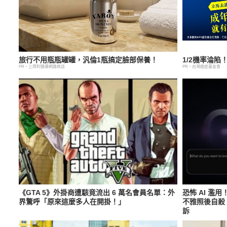
旅行不用瓶瓶罐罐，汎倫1瓶搞定臉部保養！
1/2機率淪
PR・三得利健康網路商店
PR・台灣癌症基金會
《GTA 5》外掛商遭駭竟流出 6 萬名會員名單：外
恐怖 AI 濫
界驚呼「原來這麼多人在開掛！」
不雅照後自殺
訴