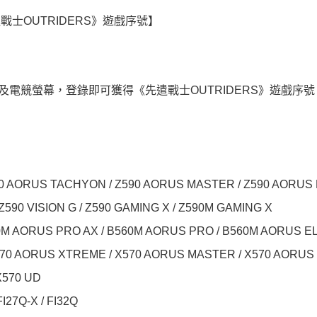
士OUTRIDERS》遊戲序號】
及電競螢幕，登錄即可獲得《先遣戰士OUTRIDERS》遊戲序號
ORUS TACHYON / Z590 AORUS MASTER / Z590 AORUS P
Z590 VISION G / Z590 GAMING X / Z590M GAMING X
AORUS PRO AX / B560M AORUS PRO / B560M AORUS EL
0 AORUS XTREME / X570 AORUS MASTER / X570 AORUS 
 X570 UD
27Q-X / FI32Q