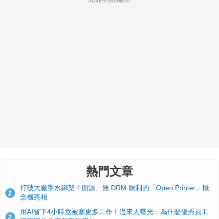
ADVERTISEMENT
熱門文章
打破大廠墨水綁架！開源、無 DRM 限制的「Open Printer」概
1
念機亮相
用AI省下4小時竟被塞更多工作！過來人曝光：為什麼優秀員工
2