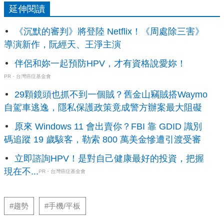
延伸閱讀
《沉默的審判》將登陸 Netflix！《周處除三害》
導演新作，阮經天、王淨主演
伴侶和妳一起預防HPV，才有資格說愛妳！
PR・台灣癌症基金會
29顆鏡頭也抓不到一個賊？舊金山竊賊搭Waymo
自駕車逃逸，隱私保護政策竟成警方辦案最大阻礙
原來 Windows 11 會出賣你？FBI 靠 GDID 識別
碼追蹤 19 歲駭客，勒索 800 萬美金慘遭引渡受審
立即諮詢HPV！是對自己健康最好的投資，把握
現在不...
PR・台灣癌症基金會
#趨勢
#手機/平板