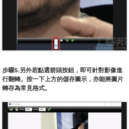
步驟5.另外若點選箭頭按鈕，即可針對影像進
行翻轉。按一下上方的儲存圖示，亦能將圖片
轉存為常見格式。