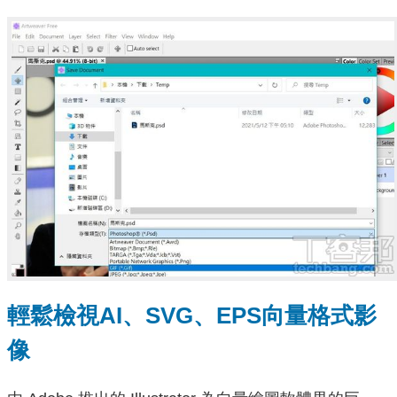
輕鬆檢視AI、SVG、EPS向量格式影
像