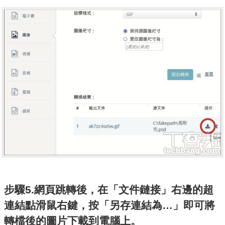
步驟5.網頁跳轉後，在「文件鏈接」右邊的超
連結點滑鼠右鍵，按「另存連結為…」即可將
轉檔後的圖片下載到電腦上。