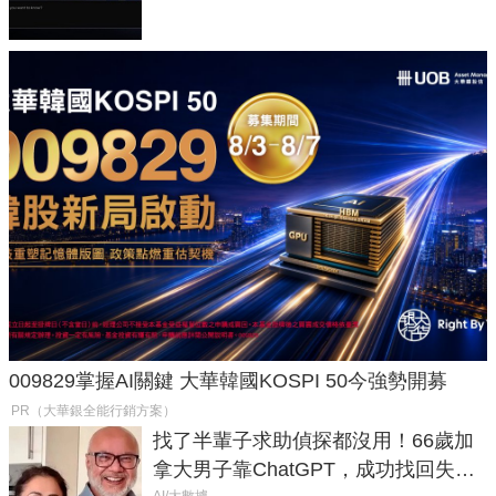
009829掌握AI關鍵 大華韓國KOSPI 50今強勢開募
PR（大華銀全能行銷方案）
找了半輩子求助偵探都沒用！66歲加
拿大男子靠ChatGPT，成功找回失散