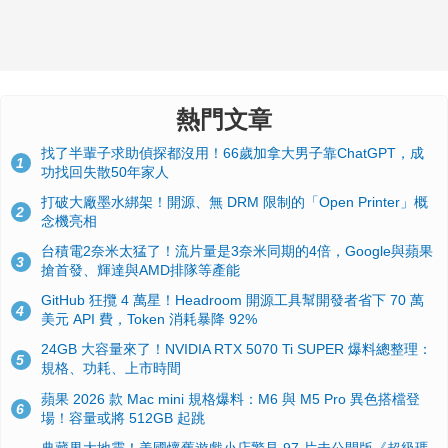
熱門文章
找了半輩子求助偵探都沒用！66歲加拿大男子靠ChatGPT，成
1
功找回失散50年家人
打破大廠墨水綁架！開源、無 DRM 限制的「Open Printer」概
2
念機亮相
台積電2奈米太猛了！流片量是3奈米同期的4倍，Google與蘋果
3
搶首發、輝達與AMD排隊等產能
GitHub 狂攬 4 萬星！Headroom 開源工具幫開發者省下 70 萬
4
美元 API 費，Token 消耗暴降 92%
24GB 大容量來了！NVIDIA RTX 5070 Ti SUPER 爆料總整理：
5
規格、功耗、上市時間
蘋果 2026 款 Mac mini 規格爆料：M6 與 M5 Pro 異色搭檔登
6
場！容量或將 512GB 起跳
典藏界大地震！美國懷舊遊戲小店驚見 97 片未公開版《超級瑪