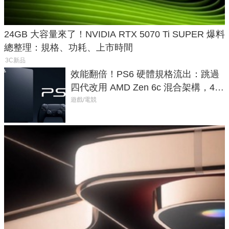
24GB 大容量來了！NVIDIA RTX 5070 Ti SUPER 爆料
總整理：規格、功耗、上市時間
3C新品
效能翻倍！PS6 硬體規格流出：跳過
四代改用 AMD Zen 6c 混合架構，4K
120fps 與全光追時代來臨
遊戲/電競