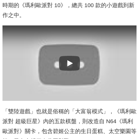
時期的《瑪利歐派對 10》，總共 100 款的小遊戲到新
作之中。
Play
「雙陸遊戲」也就是俗稱的「大富翁模式」，《瑪利歐
派對 超級巨星》內的五款棋盤，則改造自 N64《瑪利
歐派對》關卡，包含碧姬公主的生日蛋糕、太空樂園等