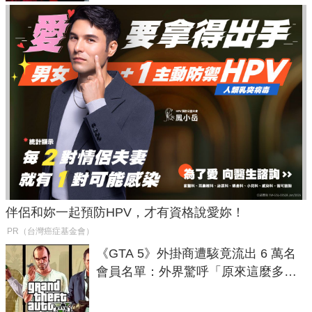
伴侶和妳一起預防HPV，才有資格說愛妳！
PR（台灣癌症基金會）
《GTA 5》外掛商遭駭竟流出 6 萬名
會員名單：外界驚呼「原來這麼多人
在開掛！」