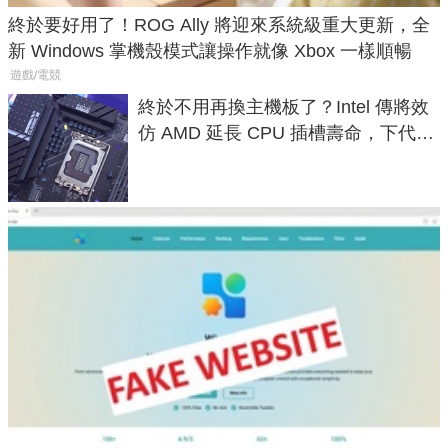
終於要好用了！ROG Ally 將迎來系統級重大更新，全
新 Windows 掌機殼模式讓操作就像 Xbox 一樣順暢
遊戲/電競
終於不用再換主機板了？Intel 傳將效
仿 AMD 延長 CPU 插槽壽命，下代
LGA 1954 至少能戰三代