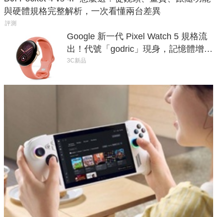
與硬體規格完整解析，一次看懂兩台差異
評測
Google 新一代 Pixel Watch 5 規格流
出！代號「godric」現身，記憶體增強
鎖定 AI 應用
3C新品