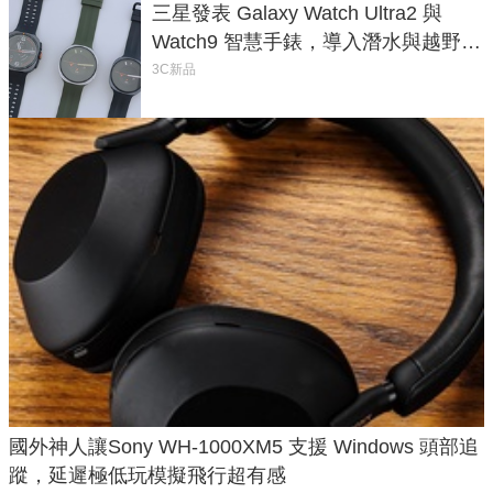
三星發表 Galaxy Watch Ultra2 與
Watch9 智慧手錶，導入潛水與越野跑
導航功能
3C新品
國外神人讓Sony WH-1000XM5 支援 Windows 頭部追
蹤，延遲極低玩模擬飛行超有感