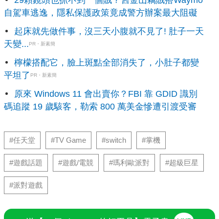
29顆鏡頭也抓不到一個賊？舊金山竊賊搭Waymo
自駕車逃逸，隱私保護政策竟成警方辦案最大阻礙
起床就先做件事，沒三天小腹就不見了! 肚子一天
天變...
PR・新素簡
檸檬搭配它，臉上斑點全部消失了，小肚子都變
平坦了
PR・新素簡
原來 Windows 11 會出賣你？FBI 靠 GDID 識別
碼追蹤 19 歲駭客，勒索 800 萬美金慘遭引渡受審
#任天堂
#TV Game
#switch
#掌機
#遊戲話題
#遊戲/電競
#瑪利歐派對
#超級巨星
#派對遊戲