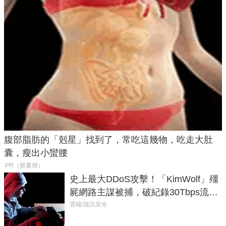
腹部脂肪的「剋星」找到了，常吃這幾物，吃走大肚
囊，瘦出小蠻腰
PR（新素簡）
史上最大DDoS攻擊！「KimWolf」殭
屍網路主謀被捕，破紀錄30Tbps流量
癱瘓全球！
雲端/資訊安全