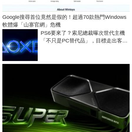
Google搜尋首位竟然是假的！超過70款熱門Windows
軟體爆「山寨官網」危機
PS6要來了？索尼總裁曝次世代主機
「不只是PC替代品」，目標走出客
廳、進軍電競桌面