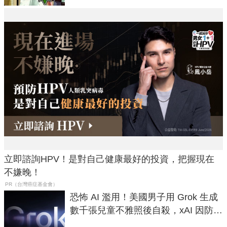
立即諮詢HPV！是對自己健康最好的投資，把握現在
不嫌晚！
PR（台灣癌症基金會）
恐怖 AI 濫用！美國男子用 Grok 生成
數千張兒童不雅照後自殺，xAI 因防護
失靈與不配合警方遭起訴