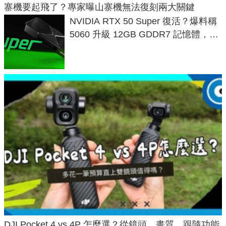
寨機要起飛了？專家曝山寨機無法復刻兩大關鍵
NVIDIA RTX 50 Super 復活？爆料稱
5060 升級 12GB GDDR7 記憶體，這
次規格終於不擠牙膏
DJI Pocket 4 vs 4P 怎麼選？從鏡頭、畫質、跟隨功能