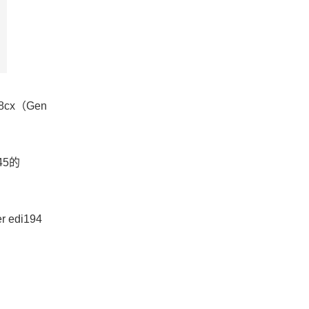
cx（Gen
45的
di194