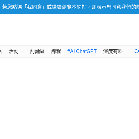
，若您點選「我同意」或繼續瀏覽本網站，即表示您同意我們的
片
活動
討論區
課程
#AI ChatGPT
深度有料
C