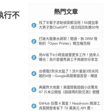
熱門文章
執行不
找了半輩子求助偵探都沒用！66歲加拿
1
大男子靠ChatGPT，成功找回失散50年
家人
打破大廠墨水綁架！開源、無 DRM 限
2
制的「Open Printer」概念機亮相
用AI省下4小時竟被塞更多工作！過來人
3
曝光：為什麼優秀員工不再跟你分享怎
麼使用AI
台積電2奈米太猛了！流片量是3奈米同
4
期的4倍，Google與蘋果搶首發、輝達
與AMD排隊等產能
典藏界大地震！美國懷舊遊戲小店驚見
5
97 片未公開版《超級瑪利歐兄弟》變體
任天堂卡帶
GitHub 狂攬 4 萬星！Headroom 開源工
6
具幫開發者省下 70 萬美元 API 費，