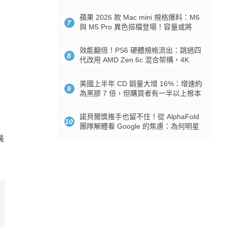
Token 消耗暴降 92%
蘋果 2026 款 Mac mini 規格爆料：M6
7
與 M5 Pro 異色搭檔登場！容量或將
512GB 起跳
效能翻倍！PS6 硬體規格流出：跳過四
8
代改用 AMD Zen 6c 混合架構，4K
120fps 與全光追時代來臨
美國上半年 CD 銷量大增 16%：增速約
9
為黑膠 7 倍，但購買者有一半以上根本
沒有播放器
諾貝爾獎推手也留不住！從 AlphaFold
10
團隊解體看 Google 的焦慮：為何明星
實驗室要為 Gemini 讓路？
裝